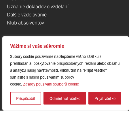
Uznanie dokladov o vzdelaní
Dalšie vzdelávanie
Klub absolventov
Veda
Vážime si vaše súkromie
Súbory cookie používame na zlepšenie vášho zážitku z
Postdoktorandské pozíce
prehliadania, poskytovanie prispôsobených reklám alebo obsahu
Projekty
a analýzu našej návštevnosti. Kliknutím na "Prijať všetko"
Špičkové tímy
súhlasíte s naším používaním súborov
TIP-UPJŠ
cookie.
Zásady používání souborů cookie
Vedecké parky
Evidencia publikačnej činnosti
Prispôsobiť
Odmietnuť všetko
Prijať všetko
Habilitačné a vymenúvacie konania