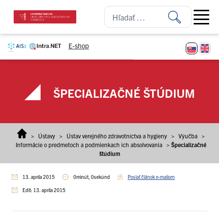
Prejsť na obsah
Open ma
E-shop
ŠPECIALIZAČNÉ ŠTÚDIUM
>
Ústavy
>
Ústav verejného zdravotníctva a hygieny
>
Výučba
>
Informácie o predmetoch a podmienkach ich absolvovania
>
Špecializačné
štúdium
13. apríla 2015
0minút, 0sekúnd
Poslať článok e-mailom
Edit: 13. apríla 2015