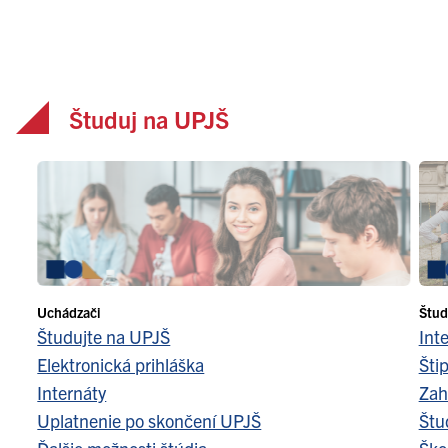
Študuj na UPJŠ
Uchádzači
Štud
Študujte na UPJŠ
Int
Elektronická prihláška
Šti
Internáty
Zah
Uplatnenie po skončení UPJŠ
Štu