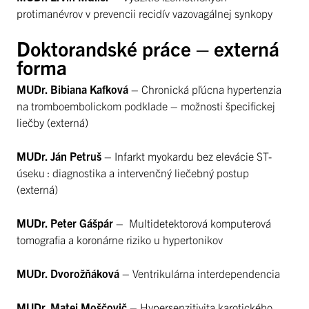
protimanévrov v prevencii recidív vazovagálnej synkopy
Doktorandské práce – externá
forma
MUDr. Bibiana Kafková
– Chronická pľúcna hypertenzia
na tromboembolickom podklade – možnosti špecifickej
liečby (externá)
MUDr. Ján Petruš
– Infarkt myokardu bez elevácie ST-
úseku : diagnostika a intervenčný liečebný postup
(externá)
MUDr. Peter Gášpár
– Multidetektorová komputerová
tomografia a koronárne riziko u hypertonikov
MUDr. Dvorožňáková
– Ventrikulárna interdependencia
MUDr. Matej Moščovič
– Hypersenzitivita karotického