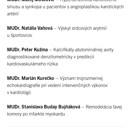
sínusu a synkopa u pacientov s angioplastikou karotických
artérií
MUDr. Natália Vaňová
– Výskyt srdcových arytmií
u športovcov
MUDr. Peter Kužma
– Kalcifikáty abdominálnej aorty
diagnostikované denzitometricky v predikcii
kardiovaskulárneho rizika
MUDr. Marián Kurečko
– Význam trojrozmernej
echokardiografie pri vedení intervenčných výkonov
v kardiológii
MUDr. Stanislava Buday Bujňáková
– Remodelácia ľavej
komory po infarkte myokardu