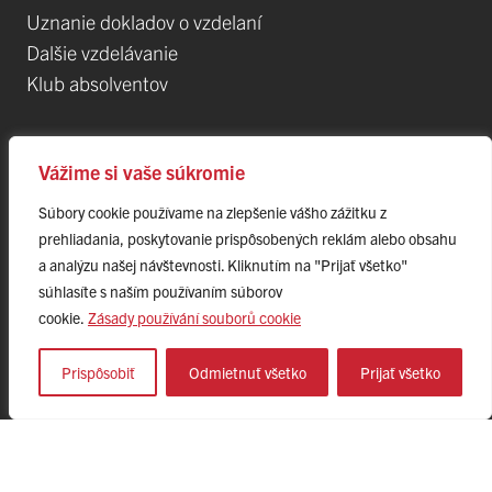
Uznanie dokladov o vzdelaní
Dalšie vzdelávanie
Klub absolventov
Veda
Vážime si vaše súkromie
Súbory cookie používame na zlepšenie vášho zážitku z
Postdoktorandské pozíce
prehliadania, poskytovanie prispôsobených reklám alebo obsahu
Projekty
a analýzu našej návštevnosti. Kliknutím na "Prijať všetko"
Špičkové tímy
súhlasíte s naším používaním súborov
TIP-UPJŠ
cookie.
Zásady používání souborů cookie
Vedecké parky
Evidencia publikačnej činnosti
Prispôsobiť
Odmietnuť všetko
Prijať všetko
Habilitačné a vymenúvacie konania