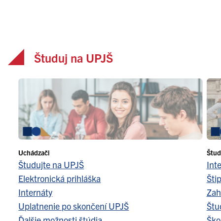
Študuj na UPJŠ
Uchádzači
Štud
Študujte na UPJŠ
Int
Elektronická prihláška
Šti
Internáty
Zah
Uplatnenie po skončení UPJŠ
Štu
Ďalšie možnosti štúdia
Ško