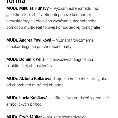
MUDr. Mikuláš Huňavý
– Význam adrenomedulínu,
galektínu-3 a sST2 v etiopatogenéze koronárnej
aterosklerózy a srdcového zlyhávania hodnoteného
pomocou multidetektorovej komputerovej tomografie
MUDr. Andrea Pavliková
– Význam trojrozmernej
echokardiografie pri chorobách aorty
MUDr. Dominik Pella
– Neinvazívna diagnostika
subklinickej aterosklerózy
MUDr. Alžbeta Kollárová
-Trojrozmerná echokardiografia
pri chorobách mitrálnej chlopne
MUDr. Lucia Kubíková
– Uško a ľavá predsieň v predikcii
embolických príhod
MUDr. Ervín Müller
– Využitie izometrických