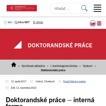
Prejsť na obsah
Open ma
E-shop
DOKTORANDSKÉ PRÁCE
>
Výučbové základne
>
I. kardiologická klinika
>
Výskum
>
Doktorandské práce
12. apríla 2017
1minút, 15sekúnd
Poslať článok e-mailom
Edit: 13. novembra 2022
Doktorandské práce – interná
forma