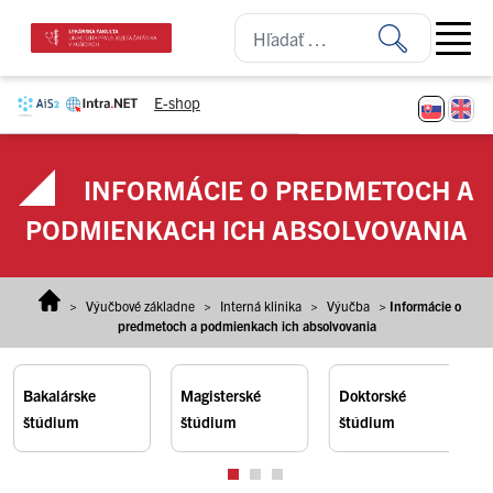
Prejsť na obsah
Open ma
E-shop
INFORMÁCIE O PREDMETOCH A
PODMIENKACH ICH ABSOLVOVANIA
>
Výučbové základne
>
Interná klinika
>
Výučba
>
Informácie o
predmetoch a podmienkach ich absolvovania
Bakalárske
Magisterské
Doktorské
štúdium
štúdium
štúdium