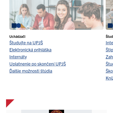
Uchádzači
Štud
Študujte na UPJŠ
Int
Elektronická prihláška
Šti
Internáty
Zah
Uplatnenie po skončení UPJŠ
Štu
Ďalšie možnosti štúdia
Ško
Kni