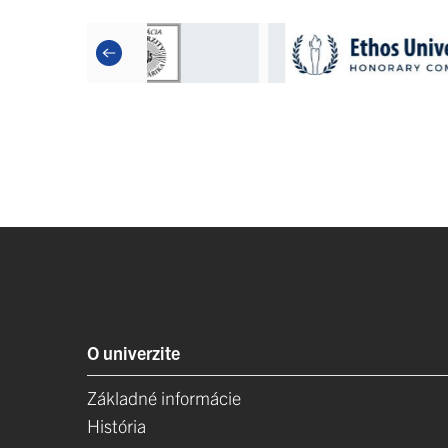
O univerzite
Základné informácie
História