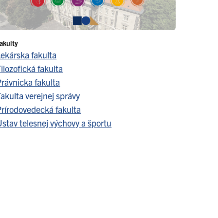
akulty
Lekárska fakulta
ilozofická fakulta
Právnicka fakulta
akulta verejnej správy
Prírodovedecká fakulta
stav telesnej výchovy a športu