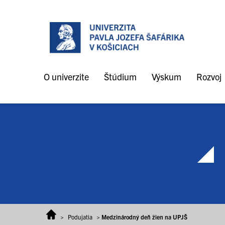
Prejsť na obsah
O univerzite
Štúdium
Výskum
Rozvoj
>
Podujatia
>
Medzinárodný deň žien na UPJŠ