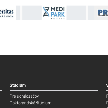
Štúdium
Pre uchádzačov
Doktorandské štúdium