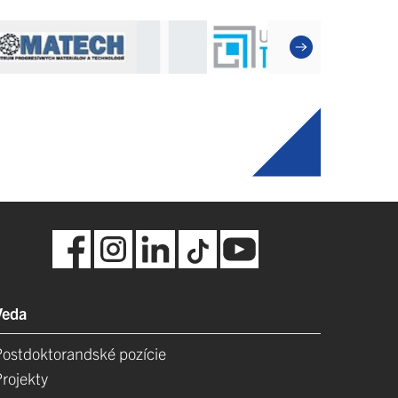
Veda
Postdoktorandské pozície
Projekty