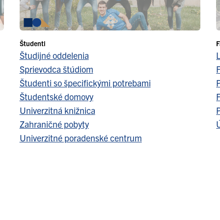
Študenti
F
Študijné oddelenia
Sprievodca štúdiom
F
Študenti so špecifickými potrebami
Študentské domovy
F
Univerzitná knižnica
Zahraničné pobyty
Ú
Univerzitné poradenské centrum