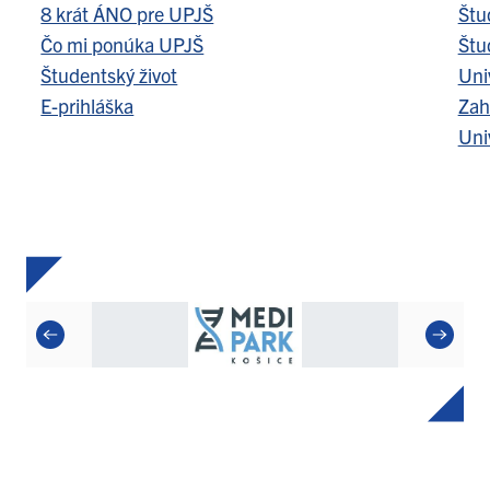
8 krát ÁNO pre UPJŠ
Štu
Čo mi ponúka UPJŠ
Štu
Študentský život
Uni
E-prihláška
Zah
Uni