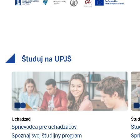
Študuj na UPJŠ
Uchádzači
Štud
Sprievodca pre uchádzačov
Štu
Spoznaj svoj študijný program
Spr