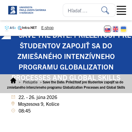
Prejsť na obsah
Open ma
E-shop
SAVE THE DATE: PRÍLEŽITOSŤ PRE
ŠTUDENTOV ZAPOJIŤ SA DO
ZMIEŠANÉHO INTENZÍVNEHO
PROGRAMU GLOBALIZATION
PROCESSES AND GLOBAL SKILLS
>
Podujatia
>
Save the Date: Príležitosť pre študentov zapojiť sa do
zmiešaného intenzívneho programu Globalization Processes and Global Skills
22. - 26. júna 2026
Moyzesova 9, Košice
08:45