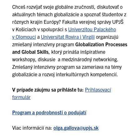
Chceš rozvíjať svoje globálne zručnosti, diskutovať o
aktuálnych témach globalizácie a spoznať študentov z
rôznych krajín Európy? Fakulta verejnej správy UPJŠ
v Košiciach v spolupráci s
Univerzitou Palackého
v Olomouci
a
Universitat Rovira i Virgili
organizujú
zmiešaný intenzívny program
Globalization Processes
and Global Skills
, ktorý prináša inšpiratívne
workshopy, diskusie a medzinárodný networking.
Zmiešaný intenzívny program sa zameriava na témy
globalizácie a rozvoj interkultúrnych kompetencií.
V prípade záujmu sa prihláste tu:
Prihlasovací
formulár
Program a podrobnosti o podujatí
Viac informácií na:
olga.gallova@upjs.sk