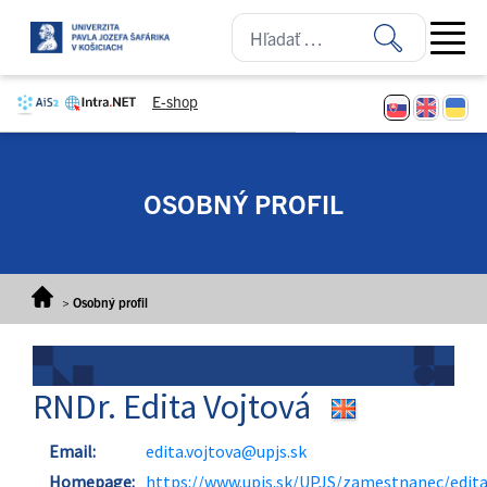
Prejsť na obsah
Open ma
E-shop
OSOBNÝ PROFIL
>
Osobný profil