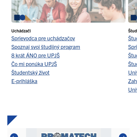
Uchádzači
Štud
Sprievodca pre uchádzačov
Štu
Spoznaj svoj študijný program
Spr
8 krát ÁNO pre UPJŠ
Štu
Čo mi ponúka UPJŠ
Štu
Študentský život
Uni
E-prihláška
Zah
Uni