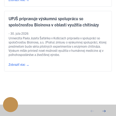
UPJŠ pripravuje výskumnú spoluprácu so
spoločnosťou Bioinova v oblasti využitia chitinázy
- 30. júla 2026
Univerzita Pavla Jozefa Šafárika v Košiciach pripravila v spolupráci so
spoločnosťou Bioinova, a.s. (Praha) zmluvu o výskumnej spolupráci, ktorej
predmetom bude séria pilotných experimentov s enzýmom chitináza.
Výskum môže priniesť nové možnosti využitia v humánnej medicíne aj v
poľnohospodárstve a živočíšnej výrobe.
Zobraziť viac
→