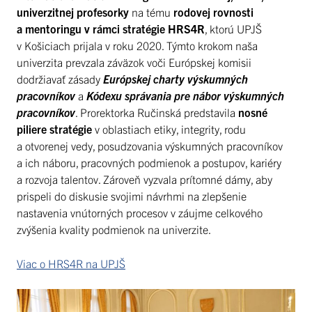
univerzitnej profesorky
na tému
rodovej rovnosti
a mentoringu v rámci stratégie HRS4R
, ktorú UPJŠ
v Košiciach prijala v roku 2020. Týmto krokom naša
univerzita prevzala záväzok voči Európskej komisii
dodržiavať zásady
Európskej charty výskumných
pracovníkov
a
Kódexu správania pre nábor výskumných
pracovníkov
. Prorektorka Ručinská predstavila
nosné
piliere stratégie
v oblastiach etiky, integrity, rodu
a otvorenej vedy, posudzovania výskumných pracovníkov
a ich náboru, pracovných podmienok a postupov, kariéry
a rozvoja talentov. Zároveň vyzvala prítomné dámy, aby
prispeli do diskusie svojimi návrhmi na zlepšenie
nastavenia vnútorných procesov v záujme celkového
zvýšenia kvality podmienok na univerzite.
Viac o HRS4R na UPJŠ