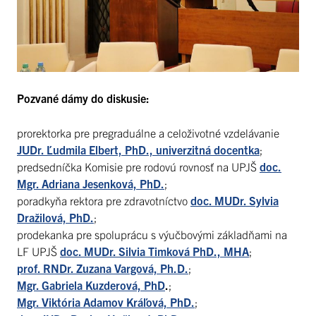
Pozvané dámy do diskusie:
prorektorka pre pregraduálne a celoživotné vzdelávanie
JUDr. Ľudmila Elbert, PhD., univerzitná docentka
;
predsedníčka Komisie pre rodovú rovnosť na UPJŠ
doc.
Mgr. Adriana Jesenková, PhD.
;
poradkyňa rektora pre zdravotníctvo
doc. MUDr. Sylvia
Dražilová, PhD.
;
prodekanka pre spoluprácu s výučbovými základňami na
LF UPJŠ
doc. MUDr. Silvia Timková PhD., MHA
;
prof. RNDr. Zuzana Vargová, Ph.D.
;
Mgr. Gabriela Kuzderová, PhD
.
;
Mgr. Viktória Adamov Kráľová, PhD.
;