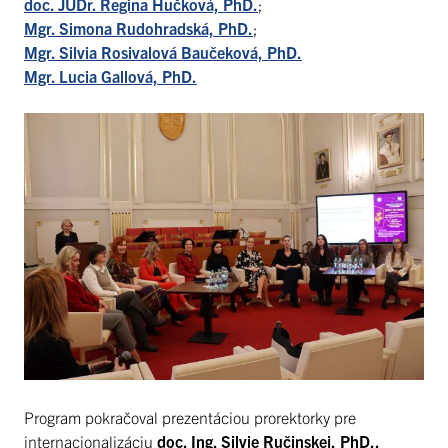
doc. JUDr. Regina Hučková, PhD.
;
Mgr. Simona Rudohradská, PhD.
;
Mgr. Silvia Rosivalová Baučeková, PhD.
Mgr. Lucia Gallová, PhD.
Program pokračoval prezentáciou prorektorky pre
internacionalizáciu
doc. Ing. Silvie Ručinskej, PhD.,