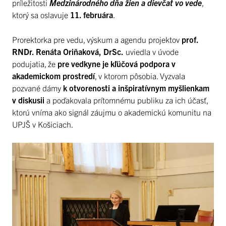
príležitosti
Medzinárodného dňa žien a dievčat vo vede
,
ktorý sa oslavuje
11. februára
.
Prorektorka pre vedu, výskum a agendu projektov
prof.
RNDr. Renáta Oriňaková, DrSc.
uviedla v úvode
podujatia, že
pre vedkyne je kľúčová podpora v
akademickom prostredí
, v ktorom pôsobia. Vyzvala
pozvané dámy
k otvorenosti a inšpiratívnym myšlienkam
v diskusii
a poďakovala prítomnému publiku za ich účasť,
ktorú vníma ako signál záujmu o akademickú komunitu na
UPJŠ v Košiciach.