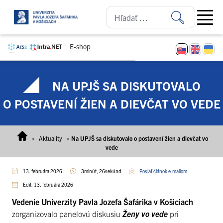
Prejsť na obsah
Open ma
E-shop
NA UPJŠ SA DISKUTOVALO
O POSTAVENÍ ŽIEN A DIEVČAT VO VEDE
>
Aktuality
>
Na UPJŠ sa diskutovalo o postavení žien a dievčat vo
vede
13. februára 2026
3minút, 26sekúnd
Poslať článok e-mailom
Edit: 13. februára 2026
Vedenie Univerzity Pavla Jozefa Šafárika v Košiciach
zorganizovalo panelovú diskusiu
Ženy vo vede
pri