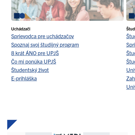
Uchádzači
Štud
Sprievodca pre uchádzačov
Štu
Spoznaj svoj študijný program
Spr
8 krát ÁNO pre UPJŠ
Štu
Čo mi ponúka UPJŠ
Štu
Študentský život
Uni
E-prihláška
Zah
Uni