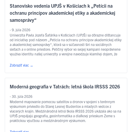
Stanovisko vedenia UPJŠ v Košiciach k „Petícii na
ochranu princípov akademickej etiky a akademickej
samosprávy“
- 9. júla 2026
Univerzita Pavla Jozefa Šafárika v Košiciach (UPJŠ) sa dôrazne dištancuje
od iniciatívy pod názvom „Petícia na ochranu princípov akademickej etiky
a akademickej samosprávy“, ktorá sa v súčasnosti šíri na sociálnych
sieťach a v online priestore. Petičný výbor vo svojej kampani neoprávnene
využíva identitu našej univerzity a verejne navodzuje klamlivý dojem, že
pôvodcom týchto aktivít je samotná …
Čítať ďalej
Zobraziť viac
→
Moderná geografia v Tatrách: letná škola IRSSS 2026
- 30. júla 2026
Moderné mapovanie pomocou satelitov a dronov v spojení s terénnym
výskumom priviedlo do Starej Lesnej študentov a mladých vedcov z
viacerých krajín. Medzinárodná letná škola IRSSS 2026 ukázala ako sa na
UPJŠ prepájajú geografia, geoinformatika a diaľkový prieskum Zeme s
praktickou výučbou a medzinárodným výskumom.
Zobraziť viac
→