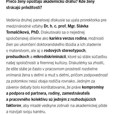
Prečo ženy opúšťajú akademickú dráhu? Kde ženy
strácajú príležitosti?
Vedenia druhej panelovej diskusie sa ujala prorektorka pre
medzinárodné vzťahy
Dr. h. c. prof. Mgr. Slávka
Tomaščíková, PhD.
Diskutovalo sa o nejednej
spoločenskej dileme ako
kariéra verzus rodina
, možnosti
žien po ukončení doktorandského štúdia a ich zladenie
s materstvom, ale aj o
rodových stereotypoch
,
predsudkoch
a
mikrodiskriminácii
, ktoré sú stále súčasťou
našej spoločnosti a firemnej kultúry. Diskutérky sa zhodli,
že ešte stále je často v pracovnom prostredí rozdielne
vnímaná žena s deťmi a muž s deťmi, pričom zodpovednosť
za potomkov nesú obaja rodičia rovnako. Jedným za
záverov debaty bolo konštatovanie, že práve
kompromisy
a podpora od partnera, rodiny, zamestnávateľa
a pracovného kolektívu sú jedným z rozhodujúcich
faktorov
, aby mladé vedkyne zotrvali na akademickej pôde
a rozvíjali svoju kariéru.