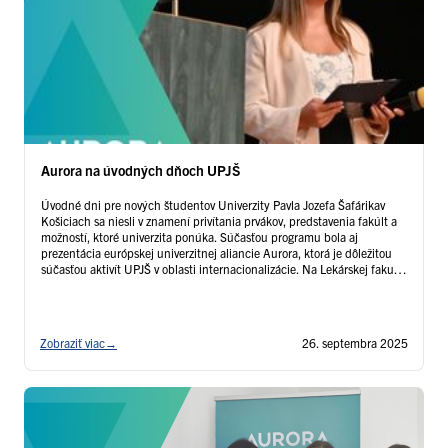
Aurora na úvodných dňoch UPJŠ
Úvodné dni pre nových študentov Univerzity Pavla Jozefa Šafárikav
Košiciach sa niesli v znamení privítania prvákov, predstavenia fakúlt a
možností, ktoré univerzita ponúka. Súčasťou programu bola aj
prezentácia európskej univerzitnej aliancie Aurora, ktorá je dôležitou
súčasťou aktivít UPJŠ v oblasti internacionalizácie. Na Lekárskej fakulte
zastupovali alianciu Aurora Antonios Karaiskos, Simona Gibalová a
Katarina Đurčianski, na Filozofickej …
Čítať ďalej
Zobraziť viac
→
26. septembra 2025