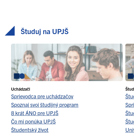
Študuj na UPJŠ
Uchádzači
Štud
Sprievodca pre uchádzačov
Štu
Spoznaj svoj študijný program
Spr
8 krát ÁNO pre UPJŠ
Štu
Čo mi ponúka UPJŠ
Štu
Študentský život
Uni