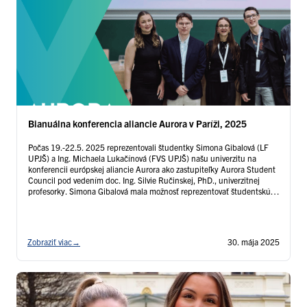
Bianuálna konferencia aliancie Aurora v Paríži, 2025
Počas 19.-22.5. 2025 reprezentovali študentky Simona Gibalová (LF
UPJŠ) a Ing. Michaela Lukačínová (FVS UPJŠ) našu univerzitu na
konferencii európskej aliancie Aurora ako zastupiteľky Aurora Student
Council pod vedením doc. Ing. Silvie Ručinskej, PhD., univerzitnej
profesorky. Simona Gibalová mala možnosť reprezentovať študentskú
radu aj počas plenárneho zasadnutia na tému: Empowering Voices:
Advocating for Students‘ Rights …
Čítať ďalej
Zobraziť viac
→
30. mája 2025