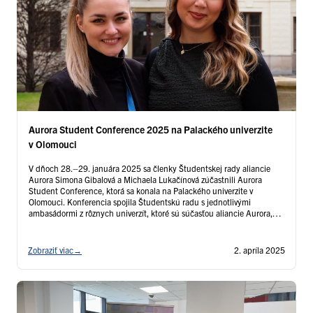
Aurora Student Conference 2025 na Palackého univerzite
v Olomouci
V dňoch 28.–29. januára 2025 sa členky Študentskej rady aliancie
Aurora Simona Gibalová a Michaela Lukačínová zúčastnili Aurora
Student Conference, ktorá sa konala na Palackého univerzite v
Olomouci. Konferencia spojila Študentskú radu s jednotlivými
ambasádormi z rôznych univerzít, ktoré sú súčasťou aliancie Aurora,
vrátane krajín ako Francúzsko, Slovenská republika, Česká republika,
Rakúsko, Holandsko, Taliansko, Island, či Bulharsko. …
Čítať ďalej
Zobraziť viac
→
2. apríla 2025