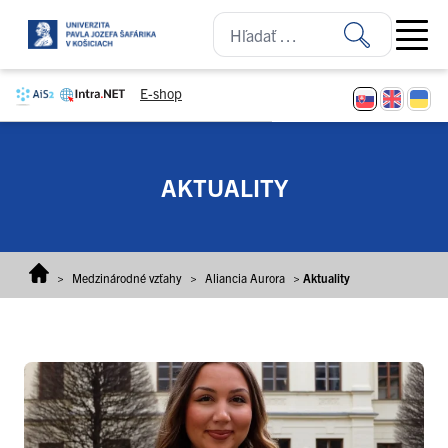
Prejsť na obsah
Open ma
E-shop
AKTUALITY
>
Medzinárodné vzťahy
>
Aliancia Aurora
>
Aktuality