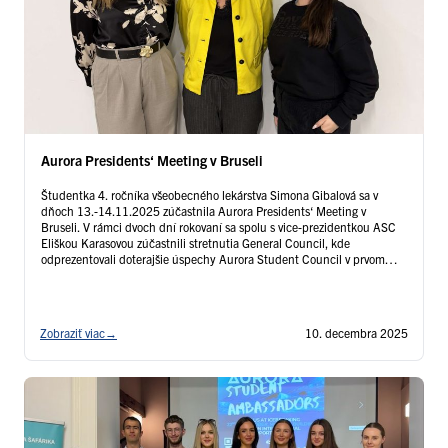
Aurora Presidents‘ Meeting v Bruseli
Študentka 4. ročníka všeobecného lekárstva Simona Gibalová sa v
dňoch 13.-14.11.2025 zúčastnila Aurora Presidents‘ Meeting v
Bruseli. V rámci dvoch dní rokovaní sa spolu s vice-prezidentkou ASC
Eliškou Karasovou zúčastnili stretnutia General Council, kde
odprezentovali doterajšie úspechy Aurora Student Council v prvom
štvrťroku ich vedenia. Ďalej mali možnosti zúčastniť sa zaujímavej a
dôležitej diskusie na …
Čítať ďalej
Zobraziť viac
→
10. decembra 2025