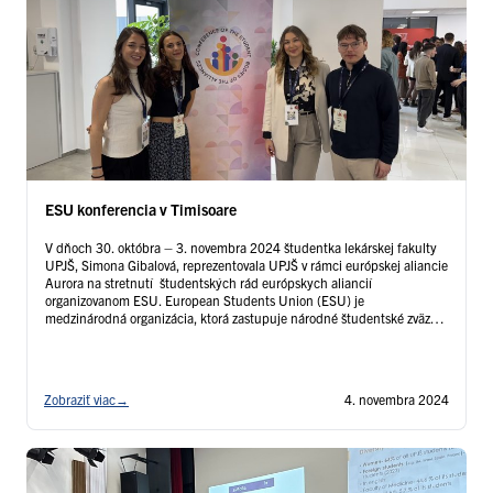
ESU konferencia v Timisoare
V dňoch 30. októbra – 3. novembra 2024 študentka lekárskej fakulty
UPJŠ, Simona Gibalová, reprezentovala UPJŠ v rámci európskej aliancie
Aurora na stretnutí študentských rád európskych aliancií
organizovanom ESU. European Students Union (ESU) je
medzinárodná organizácia, ktorá zastupuje národné študentské zväzy z
celej Európy. Jej hlavným cieľom je zastupovať záujmy študentov na
európskej úrovni, a to najmä v …
Čítať ďalej
Zobraziť viac
→
4. novembra 2024