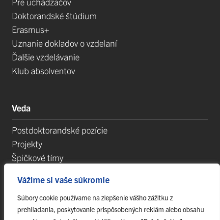
Pre uchádzačov
Doktorandské štúdium
Erasmus+
Uznanie dokladov o vzdelaní
Ďalšie vzdelávanie
Klub absolventov
Veda
Postdoktorandské pozície
Projekty
Špičkové tímy
TIP-UPJŠ
Vážime si vaše súkromie
Vedecké parky
Evidencia publikačnej činnosti
Súbory cookie používame na zlepšenie vášho zážitku z
prehliadania, poskytovanie prispôsobených reklám alebo obsahu
Habilitačné a vymenúvacie konania