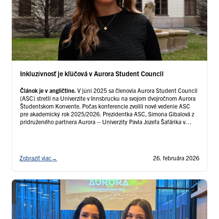
Inkluzívnosť je kľúčová v Aurora Student Council
Článok je v angličtine.
V júni 2025 sa členovia Aurora Student Council
(ASC) stretli na Univerzite v Innsbrucku na svojom dvojročnom Aurora
Študentskom Konvente. Počas konferencie zvolili nové vedenie ASC
pre akademický rok 2025/2026. Prezidentka ASC, Simona Gibalová z
pridruženého partnera Aurora – Univerzity Pavla Jozefa Šafárika v
Košiciach – rozpráva o svojej ceste k získaniu prezidentskej pozície a
predstavuje tematickú víziu Rady na nadchádzajúci rok.
Zobraziť viac
→
26. februára 2026