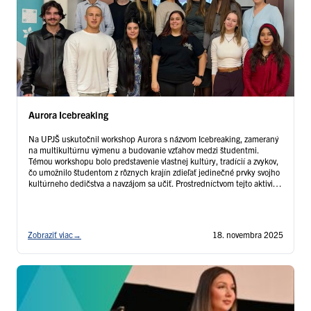
Aurora Icebreaking
Na UPJŠ uskutočnil workshop Aurora s názvom Icebreaking, zameraný
na multikultúrnu výmenu a budovanie vzťahov medzi študentmi.
Témou workshopu bolo predstavenie vlastnej kultúry, tradícií a zvykov,
čo umožnilo študentom z rôznych krajín zdieľať jedinečné prvky svojho
kultúrneho dedičstva a navzájom sa učiť. Prostredníctvom tejto aktivity
mali účastníci príležitosť rozvíjať interkultúrne povedomie, podporiť
vzájomné porozumenie a …
Čítať ďalej
Zobraziť viac
→
18. novembra 2025