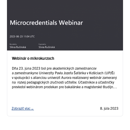
Webinár o mikrokurzoch
Dňa 23. júna 2023 bol pre akademických zamestnancov
a zamestnankyne Univerzity Pavla Jozefa Šafárika v Košiciach (UPJŠ)
v spolupráci s alianciou univerzít Aurora realizovaný webinár zameraný
na rozvoj pedagogických zručností učiteľov. Účastníkov a účastníčky
previedol webinárom prodekan pre bakalárske a magisterské študijné
programy Právnickej fakulty Univerzity Palackého v Olomouci JUDr.
Maxim Tomoszek, PhD. Hlavnou témou webinára bolo využitie
kvalifikačného rámca vypracovaného expertmi aliancie pri formulovaní
…
Čítať ďalej
Zobraziť viac
→
8. júla 2023