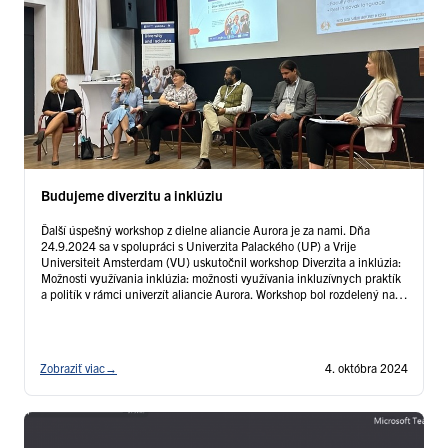
Budujeme diverzitu a inklúziu
Ďalší úspešný workshop z dielne aliancie Aurora je za nami. Dňa
24.9.2024 sa v spolupráci s Univerzita Palackého (UP) a Vrije
Universiteit Amsterdam (VU) uskutočnil workshop Diverzita a inklúzia:
Možnosti využívania inklúzia: možnosti využívania inkluzívnych praktík
a politík v rámci univerzít aliancie Aurora. Workshop bol rozdelený na
študentskú a zamestnaneckú sekciu. Výsledkom týchto dvoch
paralelných …
Čítať ďalej
Zobraziť viac
→
4. októbra 2024