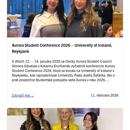
Aurora Student Conference 2026 – University of Iceland,
Reykjavík
V dňoch 12. – 14. januára 2026 sa členky Aurora Student Council
Simona Gibalová a Katarína Ðurčianski zúčastnili konferencie Aurora
Student Conference 2026, ktorá sa konala na University of Iceland v
Reykjavíku, kde reprezentovali Univerzitu Pavla Jozefa Šafárika. Išlo o
prvé prezenčné študentské podujatie siete Aurora v roku 2026.
Podujatie spojilo študentov z celej Európy …
Čítať ďalej
Zobraziť viac
→
11. februára 2026