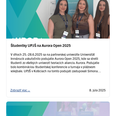
Študentky UPJŠ na Aurora Open 2025
V dňoch 25.-28.6.2025 sa na partnerskej univerzite Universität
Innsbruck uskutočnilo podujatie Aurora Open 2025, kde sa stretli
študenti zo všetkých univerzít tvoriacich alianciu Aurora. Podujatie
bolo kombináciou študentskej konferencie a turnaja v plážovom
volejbale. UPJŠ v Košiciach na tomto podujatí zastupovali Simona
Gibalová (lekárska fakulta) ako členka študentskej rady aliancie Aurora
a Lenka Jakubócová (fakulta verejnej správy) …
Čítať ďalej
Zobraziť viac
→
8. júla 2025