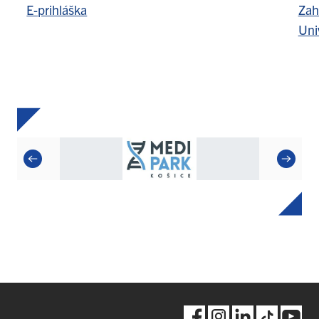
E-prihláška
Zah
Uni