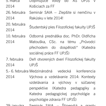
5. marca
Doplňujúce voľby do AS UPJŠ v
2014
Košiciach za FF
26. februára
Seminár SAIA – Zlepšite si nemčinu v
2014
Rakúsku v lete 2014!
20. februára
Študentský ples Filozofickej fakulty UPJŠ
2014
10. februára
Odborná prednáška doc. PhDr. Oldřicha
2014
Matouška, CSc. na tému „Průvodci
přechodem do dospělosti“ (Katedra
sociálnej práce FF UPJŠ)
7. februára
Deň otvorených dverí Filozofickej fakulty
2014
UPJŠ
5.- 6. februára
Medzinárodná vedecká konferencia
2014
Výchova a vzdelávanie 2014: Kontexty
vzdelávania a výchovy v súčasnej
perspektíve (Katedra pedagogiky a
Katedra pedagogickej psychológie a
psychológie zdravia FF UPJŠ)
29. januára
Seminár SAIA – Štipendiá a granty