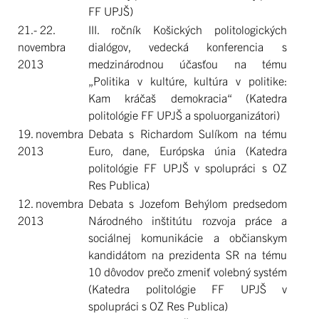
FF UPJŠ)
21.- 22.
III. ročník Košických politologických
novembra
dialógov, vedecká konferencia s
2013
medzinárodnou účasťou na tému
„Politika v kultúre, kultúra v politike:
Kam kráčaš demokracia“ (Katedra
politológie FF UPJŠ a spoluorganizátori)
19. novembra
Debata s Richardom Sulíkom na tému
2013
Euro, dane, Európska únia (Katedra
politológie FF UPJŠ v spolupráci s OZ
Res Publica)
12. novembra
Debata s Jozefom Behýlom predsedom
2013
Národného inštitútu rozvoja práce a
sociálnej komunikácie a občianskym
kandidátom na prezidenta SR na tému
10 dôvodov prečo zmeniť volebný systém
(Katedra politológie FF UPJŠ v
spolupráci s OZ Res Publica)