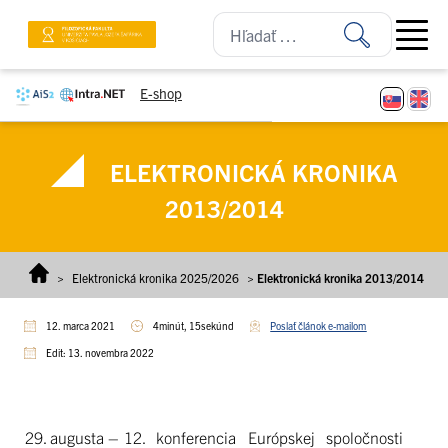
Prejsť na obsah
Open ma
E-shop
ELEKTRONICKÁ KRONIKA
2013/2014
>
Elektronická kronika 2025/2026
>
Elektronická kronika 2013/2014
12. marca 2021
4minút, 15sekúnd
Poslať článok e-mailom
Edit: 13. novembra 2022
29. augusta –
12. konferencia Európskej spoločnosti