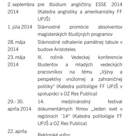
2. septembra
pre štúdium angličtiny ESSE 2014
2014
(Katedra anglistiky a amerikanistiky FF
UPJŠ)
1. júla 2014
Slávnostné promócie absolventov
magisterských študijných programov
28. mája
Slávnostné odhalenie pamätnej tabule v
2014
budove Aristoteles
23. mája
III. ročník Vedeckej konferencie
2014
študentov a mladých vedeckých
pracovníkov na tému „Výzvy a
perspektívy vnútornej a zahraničnej
politiky“ (Katedra politológie FF UPJŠ v
spolupráci s OZ Res Publica)
29.- 30.
14. medzinárodný festival
apríla 2014
dokumentárnych filmov „Jeden svet v
regiónoch ´14“ (Katedra politológie FF
UPJŠ a OZ Res Publica)
22. apríla
Rektorské voľno