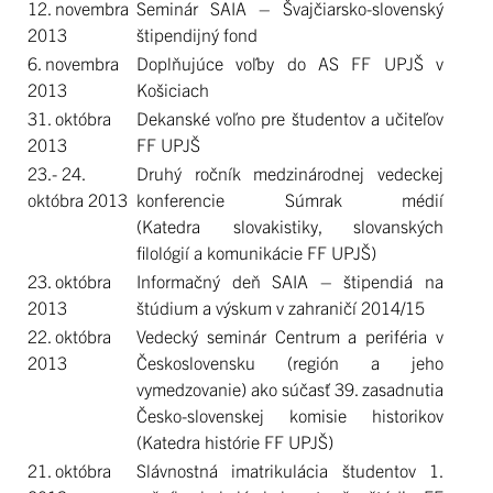
12. novembra
Seminár SAIA – Švajčiarsko-slovenský
2013
štipendijný fond
6. novembra
Doplňujúce voľby do AS FF UPJŠ v
2013
Košiciach
31. októbra
Dekanské voľno pre študentov a učiteľov
2013
FF UPJŠ
23.- 24.
Druhý ročník medzinárodnej vedeckej
októbra 2013
konferencie Súmrak médií
(Katedra slovakistiky, slovanských
filológií a komunikácie FF UPJŠ)
23. októbra
Informačný deň SAIA – štipendiá na
2013
štúdium a výskum v zahraničí 2014/15
22. októbra
Vedecký seminár Centrum a periféria v
2013
Československu (región a jeho
vymedzovanie) ako súčasť 39. zasadnutia
Česko-slovenskej komisie historikov
(Katedra histórie FF UPJŠ)
21. októbra
Slávnostná imatrikulácia študentov 1.