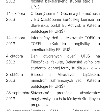
2013
ročníka bakalárskeho stupňa štúdia FF
UPJŠ
14. októbra
Odborný seminár Občan a jeho možnosti
2013
v EÚ (Zastúpenie Európskej komisie na
Slovensku, portál EurActiv.sk a Katedra
politológie FF UPJŠ)
14. októbra
Informačný deň – testovanie TOEIC a
2013
TOEFL (Katredra anglistiky a
amerikanistiky FF UPJŠ)
4. októbra
Deň otvorených dverí UPJŠ na
2013
Filozofickej fakulte, Dekanské voľno pre
študentov dennej formy štúdia
(do 12:30 hod.)
2. októbra
Beseda s Miroslavom Lajčákom,
2013
ministrom zahraničných vecí (Katedra
politológie FF UPJŠ)
28. septembra
Slávnostné promócie absolventov
2013
magisterských a bakalárskych študijných
programov
19. septembra
Seminár SAIA – Štipendiá pre