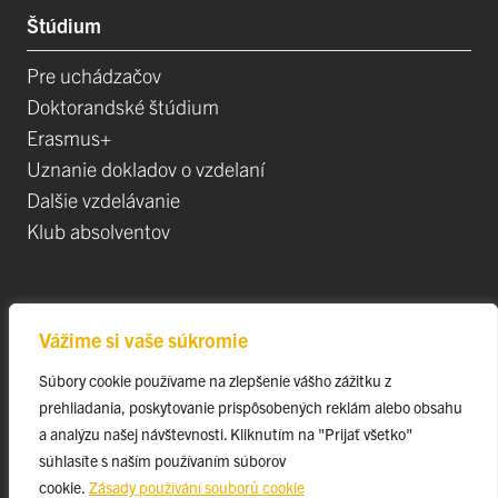
Štúdium
Pre uchádzačov
Doktorandské štúdium
Erasmus+
Uznanie dokladov o vzdelaní
Dalšie vzdelávanie
Klub absolventov
Veda
Vážime si vaše súkromie
Postdoktorandské pozíce
Súbory cookie používame na zlepšenie vášho zážitku z
Projekty
prehliadania, poskytovanie prispôsobených reklám alebo obsahu
Špičkové tímy
a analýzu našej návštevnosti. Kliknutím na "Prijať všetko"
TIP-UPJŠ
súhlasíte s naším používaním súborov
cookie.
Zásady používání souborů cookie
Vedecké parky