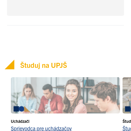
Študuj na UPJŠ
Uchádzači
Štud
Sprievodca pre uchádzačov
Štu