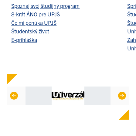
Spoznaj svoj študijný program
Spr
8-krát ÁNO pre UPJŠ
Štu
Čo mi ponúka UPJŠ
Štu
Študentský život
Uni
E-prihláška
Zah
Uni