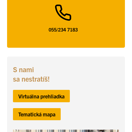
055/234 7183
S nami
sa nestratíš
!
Virtuálna prehliadka
Tematická mapa