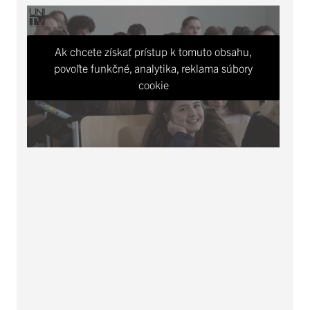
Ak chcete získať prístup k tomuto obsahu,
povoľte funkčné, analytika, reklama súbory
cookie