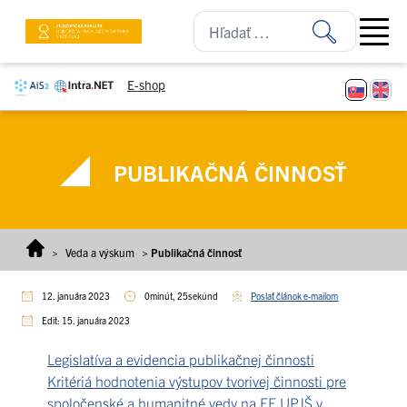
Prejsť na obsah
Open ma
E-shop
PUBLIKAČNÁ ČINNOSŤ
>
Veda a výskum
>
Publikačná činnosť
12. januára 2023
0minút, 25sekúnd
Poslať článok e-mailom
Edit: 15. januára 2023
Legislatíva a evidencia publikačnej činnosti
Kritériá hodnotenia výstupov tvorivej činnosti pre
spoločenské a humanitné vedy na FF UPJŠ v