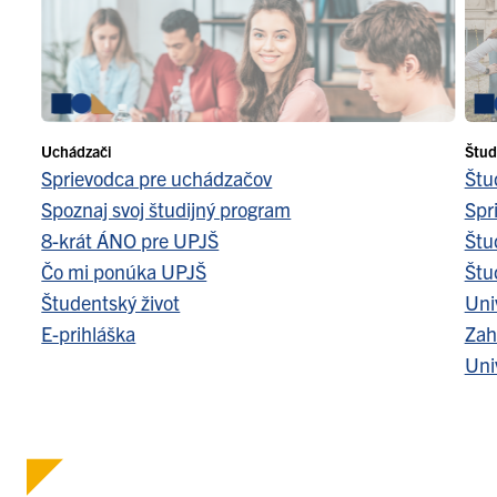
Uchádzači
Štud
Sprievodca pre uchádzačov
Štu
Spoznaj svoj študijný program
Spr
8-krát ÁNO pre UPJŠ
Štu
Čo mi ponúka UPJŠ
Štu
Študentský život
Uni
E-prihláška
Zah
Uni