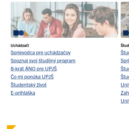
Uchádzači
Štud
Sprievodca pre uchádzačov
Štu
Spoznaj svoj študijný program
Spr
8-krát ÁNO pre UPJŠ
Štu
Čo mi ponúka UPJŠ
Štu
Študentský život
Uni
E-prihláška
Zah
Uni