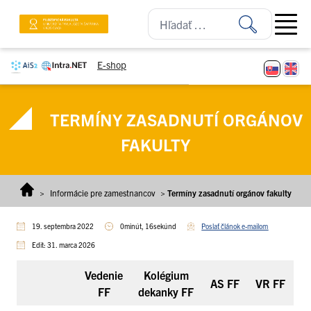
Prejsť na obsah
Open ma
E-shop
TERMÍNY ZASADNUTÍ ORGÁNOV
FAKULTY
>
Informácie pre zamestnancov
>
Termíny zasadnutí orgánov fakulty
19. septembra 2022
0minút, 16sekúnd
Poslať článok e-mailom
Edit: 31. marca 2026
Vedenie
Kolégium
AS FF
VR FF
FF
dekanky FF