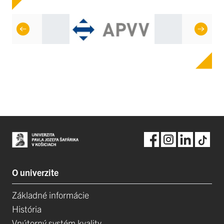
O univerzite
Základné informácie
História
Vnútorný systém kvality