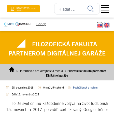
Prejsť na obsah
Open ma
E-shop
FILOZOFICKÁ FAKULTA
PARTNEROM DIGITÁLNEJ GARÁŽE
>
Informácie pre verejnosť a médiá
>
Filozofická fakulta partnerom
Digitálnej garáže
28. decembra 2018
0minút, 54sekúnd
Poslať článok e-mailom
Edit: 13. novembra 2022
To, že svet onlinu každodenne vplýva na život ľudí, prišli
15. novembra 2017 potvrdiť certifikovaný Google tréner