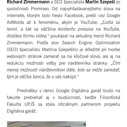
Richard Zimmermann
a SEO špecialista
Martin Szepeši
zo
spoločnosti Promiseo. Od najvyhľadávanejšieho slova na
internete, ktorým bolo heslo Facebook, prešli cez Google
AdWords až k fenoménu, akým je YouTube. „
Ľudia sú
leniví, a tak sa väčšina kontentu presúva na YouTube,
dostáva formu videa,
“ poukázal na aktuálny trend Richard
Zimmermann. Podľa slov Search Engine Optimization
(SEO) špecialistu Martina Szepešiho je dôležité pri tvorbe
webových stránok zamerať sa na kľúčové slová, ale aj na
redukciu možnosti voľby pre návštevníka stránky: „
Čím
menej možností návštevníkovi dáte, kde sa môže zamotať,
tým je väčšia šanca, že u vás nakúpi.
“
Prednášky v rámci Google Digitálna garáž budú na
fakulte prebiehať aj v budúcnosti, keďže Filozofická
Fakulta UPJŠ sa stala oficiálnym partnerom projektu
Digitálna garáž.