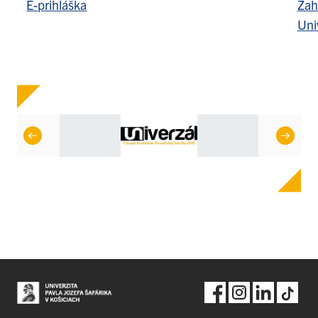
E-prihláška
Zah
Uni