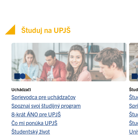
Študuj na UPJŠ
Uchádzači
Štud
Sprievodca pre uchádzačov
Štu
Spoznaj svoj študijný program
Spr
8-krát ÁNO pre UPJŠ
Štu
Čo mi ponúka UPJŠ
Štu
Študentský život
Uni