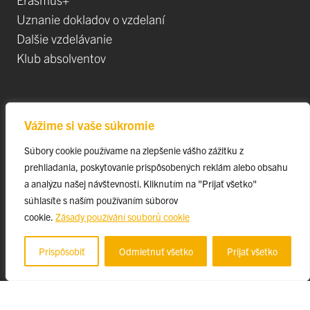
Uznanie dokladov o vzdelaní
Dalšie vzdelávanie
Klub absolventov
Veda
Vážime si vaše súkromie
Postdoktorandské pozíce
Súbory cookie používame na zlepšenie vášho zážitku z
Projekty
prehliadania, poskytovanie prispôsobených reklám alebo obsahu
Špičkové tímy
a analýzu našej návštevnosti. Kliknutím na "Prijať všetko"
TIP-UPJŠ
súhlasíte s naším používaním súborov
cookie.
Zásady používání souborů cookie
Vedecké parky
Evidencia publikačnej činnosti
Prispôsobiť
Odmietnuť všetko
Prijať všetko
Habilitačné a vymenúvacie konania