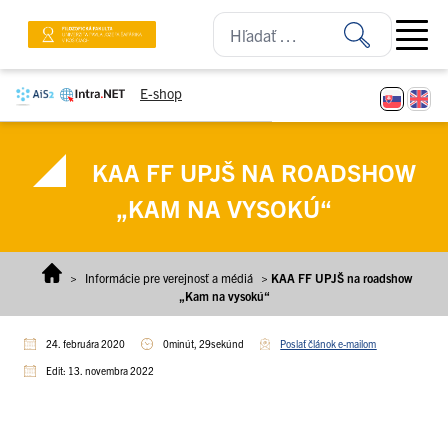
Prejsť na obsah
Open ma
E-shop
KAA FF UPJŠ NA ROADSHOW
„KAM NA VYSOKÚ“
>
Informácie pre verejnosť a médiá
>
KAA FF UPJŠ na roadshow
„Kam na vysokú“
24. februára 2020
0minút, 29sekúnd
Poslať článok e-mailom
Edit: 13. novembra 2022