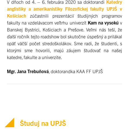
V dňoch od 4. – 6. februára 2020 sa doktorandi
Katedry
anglistiky a amerikanistiky Filozofickej fakulty UPJŠ v
Košiciach
zúčastnili prezentácií študijných programov
fakulty na vzdelávacom veľtrhu univerzít
Kam na vysokú
v
Banskej Bystrici, Košiciach a Prešove. Veľmi nás teší, že
ďalší ročník tejto roadshow bol skutočne úspešný a prilákal
opäť väčší počet stredoškolákov. Sme radi, že študenti, s
ktorými sme hovorili, majú záujem študovať na našej
katedre, fakulte a univerzite.
Mgr. Jana Trebuňová
, doktorandka KAA FF UPJŠ
Študuj na UPJŠ