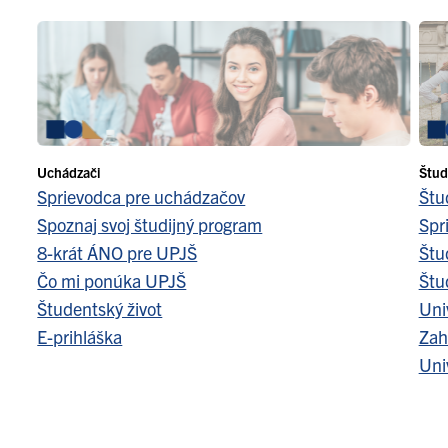
Uchádzači
Štud
Sprievodca pre uchádzačov
Štu
Spoznaj svoj študijný program
Spr
8-krát ÁNO pre UPJŠ
Štu
Čo mi ponúka UPJŠ
Štu
Študentský život
Uni
E-prihláška
Zah
Uni