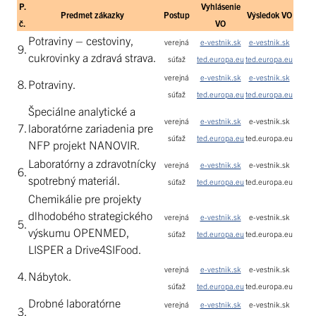
P.
Vyhlásenie
Predmet zákazky
Postup
Výsledok VO
č.
VO
Potraviny – cestoviny,
verejná
e-vestnik.sk
e-vestnik.sk
9.
cukrovinky a zdravá strava.
súťaž
ted.europa.eu
ted.europa.eu
verejná
e-vestnik.sk
e-vestnik.sk
8.
Potraviny.
súťaž
ted.europa.eu
ted.europa.eu
Špeciálne analytické a
verejná
e-vestnik.sk
e-vestnik.sk
7.
laboratórne zariadenia pre
súťaž
ted.europa.eu
ted.europa.eu
NFP projekt NANOVIR.
Laboratórny a zdravotnícky
verejná
e-vestnik.sk
e-vestnik.sk
6.
spotrebný materiál.
súťaž
ted.europa.eu
ted.europa.eu
Chemikálie pre projekty
dlhodobého strategického
verejná
e-vestnik.sk
e-vestnik.sk
5.
výskumu OPENMED,
súťaž
ted.europa.eu
ted.europa.eu
LISPER a Drive4SIFood.
verejná
e-vestnik.sk
e-vestnik.sk
4.
Nábytok.
súťaž
ted.europa.eu
ted.europa.eu
Drobné laboratórne
verejná
e-vestnik.sk
e-vestnik.sk
3.