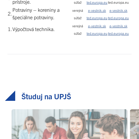
prístroje.
súťaž
ted.europa.eu
ted.europa.eu
Potraviny – koreniny a
verejná
e-vestnik.sk
e-vestnik.sk
2.
špeciálne potraviny.
súťaž
ted.europa.eu
ted.europa.eu
verejná
e-vestnik.sk
e-vestnik.sk
1.
Výpočtová technika.
súťaž
ted.europa.eu
ted.europa.eu
Študuj na UPJŠ