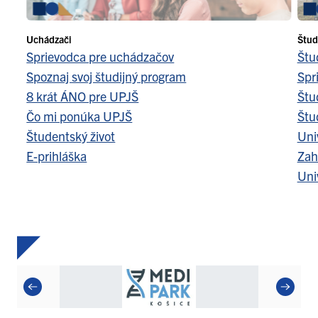
Uchádzači
Štud
Sprievodca pre uchádzačov
Štu
Spoznaj svoj študijný program
Spr
8 krát ÁNO pre UPJŠ
Štu
Čo mi ponúka UPJŠ
Štu
Študentský život
Uni
E-prihláška
Zah
Uni