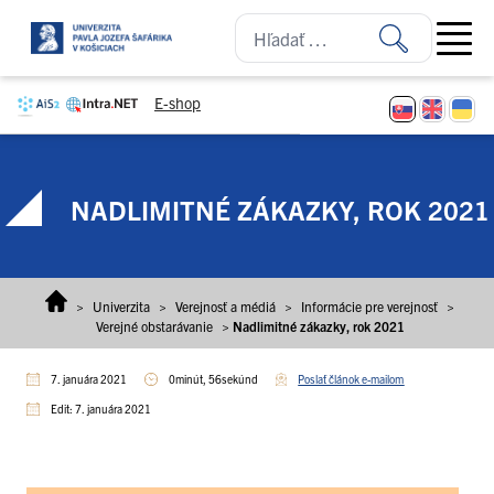
Prejsť na obsah
Open ma
E-shop
NADLIMITNÉ ZÁKAZKY, ROK 2021
>
Univerzita
>
Verejnosť a médiá
>
Informácie pre verejnosť
>
Verejné obstarávanie
>
Nadlimitné zákazky, rok 2021
7. januára 2021
0minút, 56sekúnd
Poslať článok e-mailom
Edit: 7. januára 2021