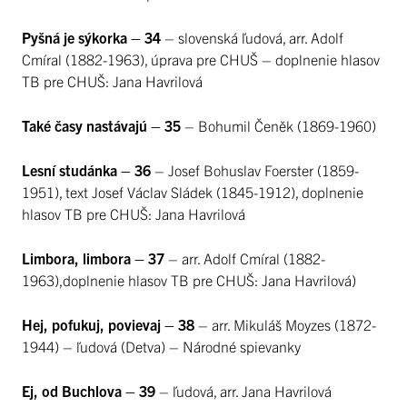
Pyšná je sýkorka – 34
– slovenská ľudová, arr. Adolf
Cmíral (1882-1963), úprava pre CHUŠ – doplnenie hlasov
TB pre CHUŠ: Jana Havrilová
Také časy nastávajú – 35
– Bohumil Čeněk (1869-1960)
Lesní studánka – 36
– Josef Bohuslav Foerster (1859-
1951), text Josef Václav Sládek (1845-1912), doplnenie
hlasov TB pre CHUŠ: Jana Havrilová
Limbora, limbora – 37
– arr. Adolf Cmíral (1882-
1963),doplnenie hlasov TB pre CHUŠ: Jana Havrilová)
Hej, pofukuj, povievaj – 38
– arr. Mikuláš Moyzes (1872-
1944) – ľudová (Detva) – Národné spievanky
Ej, od Buchlova – 39
– ľudová, arr. Jana Havrilová