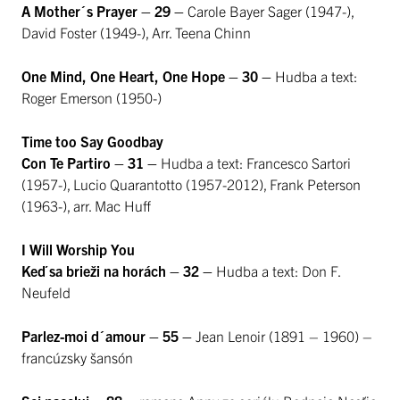
A Mother´s Prayer – 29 –
Carole Bayer Sager (1947-),
David Foster (1949-), Arr. Teena Chinn
One Mind, One Heart, One Hope – 30 –
Hudba a text:
Roger Emerson (1950-)
Time too Say Goodbay
Con Te Partiro – 31 –
Hudba a text: Francesco Sartori
(1957-), Lucio Quarantotto (1957-2012), Frank Peterson
(1963-), arr. Mac Huff
I Will Worship You
Keď sa brieži na horách – 32 –
Hudba a text: Don F.
Neufeld
Parlez-moi d´amour – 55 –
Jean Lenoir (1891 – 1960) –
francúzsky šansón