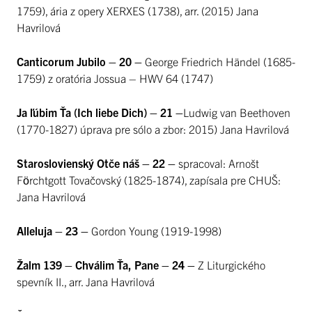
1759), ária z opery XERXES (1738), arr. (2015) Jana
Havrilová
Canticorum Jubilo – 20 –
George Friedrich Händel (1685-
1759) z oratória Jossua – HWV 64 (1747)
Ja ľúbim Ťa (Ich liebe Dich) – 21 –
Ludwig van Beethoven
(1770-1827) úprava pre sólo a zbor: 2015) Jana Havrilová
Staroslovienský Otče náš – 22 –
spracoval: Arnošt
Förchtgott Tovačovský (1825-1874), zapísala pre CHUŠ:
Jana Havrilová
Alleluja – 23 –
Gordon Young (1919-1998)
Žalm 139 – Chválim Ťa, Pane – 24 –
Z Liturgického
spevník II., arr. Jana Havrilová