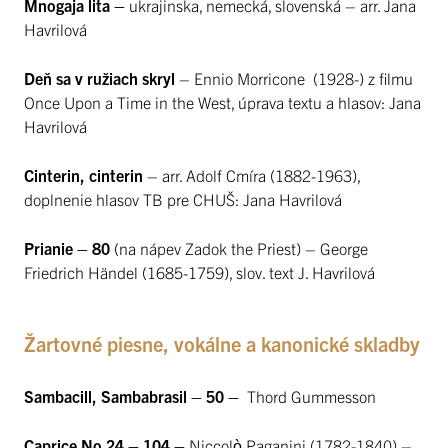
Mnogaja lita –
ukrajinska, nemecká, slovenská – arr. Jana
Havrilová
Deň sa v ružiach skryl
– Ennio Morricone (1928-) z filmu
Once Upon a Time in the West, úprava textu a hlasov: Jana
Havrilová
Cinterin, cinterin
– arr. Adolf Cmíra (1882-1963),
doplnenie hlasov TB pre CHUŠ: Jana Havrilová
Prianie – 80
(na nápev Zadok the Priest) – George
Friedrich Händel (1685-1759), slov. text J. Havrilová
Žartovné piesne, vokálne a kanonické skladby
Sambacill, Sambabrasil – 50 –
Thord Gummesson
Caprice No 24 – 104 –
Niccolò Paganini (1782-1840) –