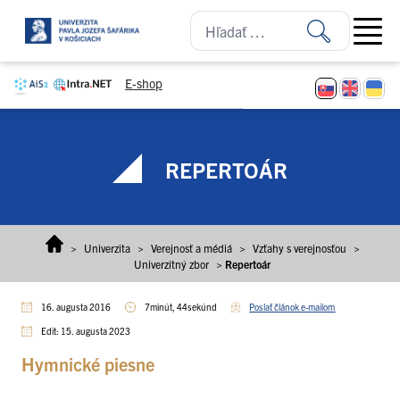
Prejsť na obsah
Open ma
E-shop
REPERTOÁR
>
Univerzita
>
Verejnosť a médiá
>
Vzťahy s verejnosťou
>
Univerzitný zbor
>
Repertoár
16. augusta 2016
7minút, 44sekúnd
Poslať článok e-mailom
Edit: 15. augusta 2023
Hymnické piesne