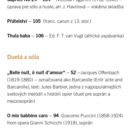
úprava pre sólo a husle, arr. J. Havrilová – vokálna skladba
Přátelství – 105
(franc. canon z 13. stor.)
Thula baba – 106
– Ed. F. T. van Vugt (africká uspávanka)
Duetá a sóla
„Belle nuit, ô nuit d’amour“ – 52 –
Jacques Offenbach
(1819-1880) – označovaná ako Barcarolle (Entr´acte and
Barcarolle), text: Jules Barbier, jedna z najpopulárnejších
svetových melódií v histórii opier (duet pre soprán a
mezzosoprán)
O mio babbino caro
–
94
-Giacomo Puccini (1858-1924)
from opera Gianni Schicchi (1918), soprán