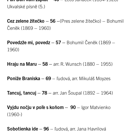
Ukvalské písně (5.)
Cez zelene žitečko – 56 –
(Pres zelene žitečko) – Bohumil
Čeněk (1869 – 1960)
Povedzže mi, povedz – 57 –
Bohumil Čeněk (1869 –
1960)
Hraju na Maru – 58 –
arr. R. Wunsch (1880 – 1955)
Poniže Braniska – 69
– ľudová, arr. Mikuláš Moyzes
Tancuj, tancuj – 78 –
arr. Jan Šoupal (1892 – 1964)
Vyjdu nočju v poľe s koňom –
90
– Igor Matvienko
(1960-)
Sobotienka ide – 96
– ľudová, arr. Jana Havrilová