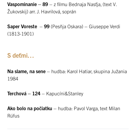
Vaspominanie – 89
– z filmu Bednaja Nasťja, (text V.
Žukovskij) arr. J. Havrilová, soprán
Saper Voreste
–
99
(Pesňja Oskara) – Giuseppe Verdi
(1813-1901)
S deťmi…
Na slame, na sene
– hudba: Karol Hatiar, skupina Južania
1984
Terchová – 124
– Kapucíni&Stanley
Ako bolo na počiatku
– hudba: Pavol Varga, text Milan
Rúfus