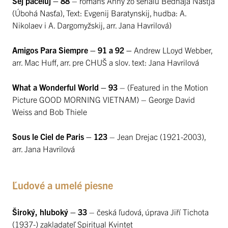
Sej paceluj – 88
– romans Anny zo seriálu Bednaja Nasťja
(Úbohá Nasťa), Text: Evgenij Baratynskij, hudba: A.
Nikolaev i A. Dargomyžskij, arr. Jana Havrilová)
Amigos Para Siempre – 91 a 92 –
Andrew LLoyd Webber,
arr. Mac Huff, arr. pre CHUŠ a slov. text: Jana Havrilová
What a Wonderful World – 93
– (Featured in the Motion
Picture GOOD MORNING VIETNAM) – George David
Weiss and Bob Thiele
Sous le Ciel de Paris – 123
– Jean Drejac (1921-2003),
arr. Jana Havrilová
Ľudové a umelé piesne
Široký, hluboký – 33
– česká ľudová, úprava Jiří Tichota
(1937-) zakladateľ Spiritual Kvintet