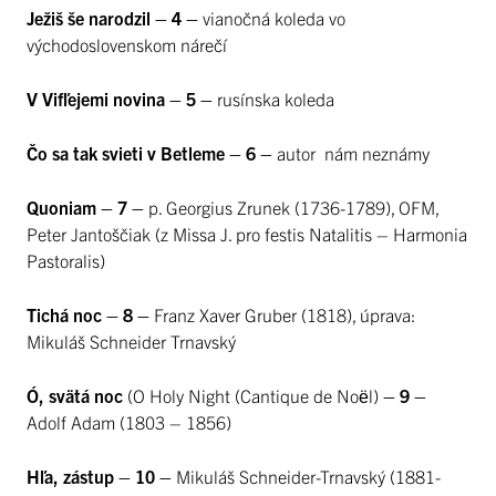
Ježiš še narodzil – 4 –
vianočná koleda vo
východoslovenskom nárečí
V Vifľejemi novina – 5 –
rusínska koleda
Čo sa tak svieti v Betleme – 6 –
autor nám neznámy
Quoniam – 7 –
p. Georgius Zrunek (1736-1789), OFM,
Peter Jantoščiak (z Missa J. pro festis Natalitis – Harmonia
Pastoralis)
Tichá noc – 8 –
Franz Xaver Gruber (1818), úprava:
Mikuláš Schneider Trnavský
Ó, svätá noc
(O Holy Night (Cantique de Noël)
– 9 –
Adolf Adam (1803 – 1856)
Hľa, zástup – 10 –
Mikuláš Schneider-Trnavský (1881-