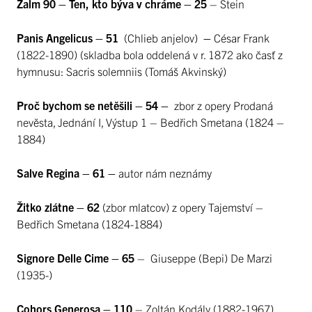
Žalm 90 – Ten, kto býva v chráme – 25
– Stein
Panis Angelicus – 51
(Chlieb anjelov)
–
César Frank
(1822-1890) (skladba bola oddelená v r. 1872 ako časť z
hymnusu: Sacris solemniis (Tomáš Akvinský)
Proč bychom se netěšili –
54 –
zbor z opery Prodaná
nevěsta, Jednání I, Výstup 1 – Bedřich Smetana (1824 –
1884)
Salve Regina – 61 –
autor nám neznámy
Žitko zlátne – 62
(zbor mlatcov) z opery Tajemství –
Bedřich Smetana (1824-1884)
Signore Delle Cime – 65
– Giuseppe (Bepi) De Marzi
(1935-)
Cohors Generosa – 110
– Zoltán Kodály (1882-1967)