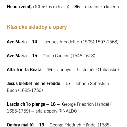
Nebo i zemľja
(Christos rodivsja) –
86
– ukrajinská koleda
Klasické skladby a opery
Ave Maria – 14 –
Jacques Arcadelt c. (1505) 1507-1568)
Ave Maria – 15 –
Giulio Caccini (1546-1618)
Alta Trinita Beata – 16 –
anonym, 15. storočie (Taliansko)
Jesus bleibet meine Freude – 17 –
Johann Sebastian
Bach (1685-1750)
Lascia ch´io pianga – 18 –
George Friedrich Händel (
1685-1759) – ária z opery RINALDO
Ombra mai fù – 19 –
George Friedrich Händel (1685-