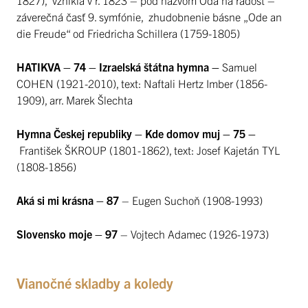
záverečná časť 9. symfónie, zhudobnenie básne „Ode an
die Freude“ od Friedricha Schillera (1759-1805)
HATIKVA – 74 – Izraelská štátna hymna –
Samuel
COHEN (1921-2010), text: Naftali Hertz Imber (1856-
1909), arr. Marek Šlechta
Hymna Českej republiky – Kde domov muj – 75 –
František ŠKROUP (1801-1862), text: Josef Kajetán TYL
(1808-1856)
Aká si mi krásna – 87
– Eugen Suchoň (1908-1993)
Slovensko moje – 97
– Vojtech Adamec (1926-1973)
Vianočné skladby a koledy