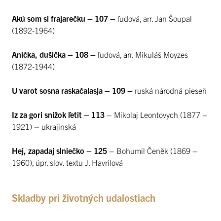
Akú som si frajarečku – 107 –
ľudová, arr. Jan Šoupal
(1892-1964)
Anička, dušička – 108 –
ľudová, arr. Mikuláš Moyzes
(1872-1944)
U varot sosna raskačalasja – 109 –
ruská národná pieseň
Iz za gori snižok ľetit – 113
– Mikolaj Leontovych (1877 –
1921) – ukrajinská
Hej, zapadaj slniečko – 125
– Bohumil Čeněk (1869 –
1960), úpr. slov. textu J. Havrilová
Skladby pri životných udalostiach