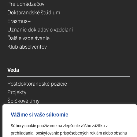
Pre uchádzačov
Doktorandské štúdium
Erasmus+
Uznanie dokladov o vzdelaní
Ďalšie vzdelávanie
Klub absolventov
Veda
Postdoktorandské pozície
Projekty
Špičkové tímy
TIP-UPJŠ
Vážime si vaše súkromie
Vedecké parky
Evidencia publikačnej činnosti
Súbory cookie používame na zlepšenie vášho zážitku z
prehliadania, poskytovanie prispôsobených reklám alebo obsahu
Habilitačné a vymenúvacie konania