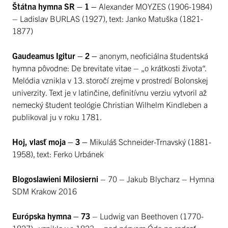
Štátna hymna SR – 1 –
Alexander MOYZES (1906-1984)
– Ladislav BURLAS (1927), text: Janko Matuška (1821-
1877)
Gaudeamus Igitur – 2 –
anonym, neoficiálna študentská
hymna pôvodne: De brevitate vitae – „o krátkosti života“.
Melódia vznikla v 13. storočí zrejme v prostredí Bolonskej
univerzity. Text je v latinčine, definitívnu verziu vytvoril až
nemecký študent teológie Christian Wilhelm Kindleben a
publikoval ju v roku 1781.
Hoj, vlasť moja – 3 –
Mikuláš Schneider-Trnavský (1881-
1958), text: Ferko Urbánek
Blogoslawieni Milosierni
– 70 – Jakub Blycharz – Hymna
SDM Krakow 2016
Európska hymna
– 73
– Ludwig van Beethoven (1770-
1827), vznikla v r. 1823 – pod názvom Óda na radosť –