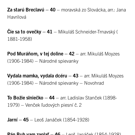
Za starú Breclavú – 40
– moravská zo Slovácka, arr.: Jana
Havrilová
Čie sa to ovečky – 41
– Mikuláš Schneider-Trnavský (
1881-1958)
Pod Muráňom, v tej doline – 42
– arr. Mikuláš Moyzes
(1906-1984) – Národné spievanky
Vydala mamka, vydala dcéru – 43
– arr. Mikuláš Moyzes
(1906-1984) – Národné spievanky – Novohrad
To Božie slniečko – 44
– arr. Ladislav Stanček (1898-
1979) – Venček ľudových piesní č. 2
Jarní – 45
– Leoš Janáček (1854-1928)
Pán Buh vam zaplať – 46
– Leoš Janáček (1854-1928)