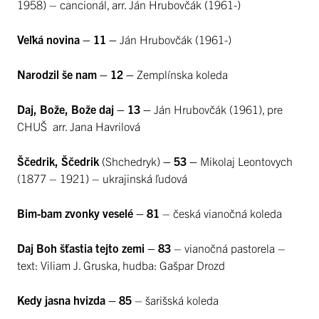
1958) – cancionál, arr. Ján Hrubovčák (1961-)
Veľká novina – 11 –
Ján Hrubovčák (1961-)
Narodzil še nam – 12 –
Zemplínska koleda
Daj, Bože, Bože daj – 13 –
Ján Hrubovčák (1961), pre
CHUŠ arr. Jana Havrilová
Ščedrik, Ščedrik
(Shchedryk)
– 53 –
Mikolaj Leontovych
(1877 – 1921) – ukrajinská ľudová
Bim-bam zvonky veselé – 81
– česká vianočná koleda
Daj Boh šťastia tejto zemi – 83
– vianočná pastorela –
text: Viliam J. Gruska, hudba: Gašpar Drozd
Kedy jasna hvizda – 85
– šarišská koleda