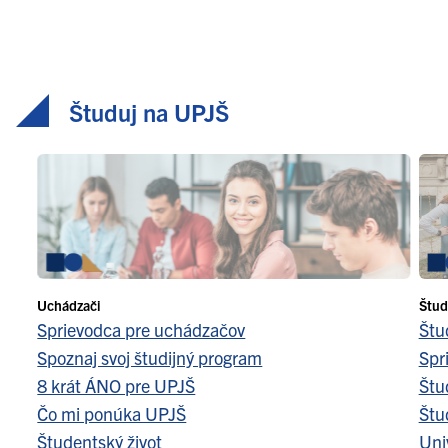
Študuj na UPJŠ
Uchádzači
Štud
Sprievodca pre uchádzačov
Štu
Spoznaj svoj študijný program
Spr
8 krát ÁNO pre UPJŠ
Štu
Čo mi ponúka UPJŠ
Štu
Študentský život
Uni