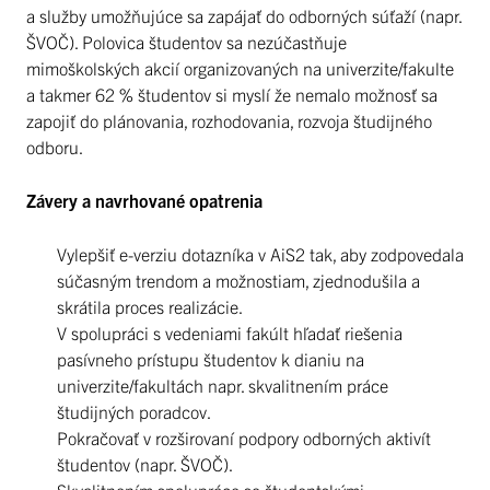
a služby umožňujúce sa zapájať do odborných súťaží (napr.
ŠVOČ). Polovica študentov sa nezúčastňuje
mimoškolských akcií organizovaných na univerzite/fakulte
a takmer 62 % študentov si myslí že nemalo možnosť sa
zapojiť do plánovania, rozhodovania, rozvoja študijného
odboru.
Závery a navrhované opatrenia
Vylepšiť e-verziu dotazníka v AiS2 tak, aby zodpovedala
súčasným trendom a možnostiam, zjednodušila a
skrátila proces realizácie.
V spolupráci s vedeniami fakúlt hľadať riešenia
pasívneho prístupu študentov k dianiu na
univerzite/fakultách napr. skvalitnením práce
študijných poradcov.
Pokračovať v rozširovaní podpory odborných aktivít
študentov (napr. ŠVOČ).
Skvalitnením spolupráce so študentskými