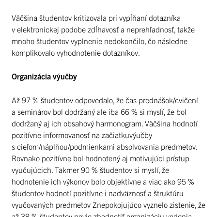
Väčšina študentov kritizovala pri vypĺňaní dotazníka
v elektronickej podobe zdĺhavosť a neprehľadnosť, takže
mnoho študentov vyplnenie nedokončilo, čo následne
komplikovalo vyhodnotenie dotazníkov.
Organizácia výučby
Až 97 % študentov odpovedalo, že čas prednášok/cvičení
a seminárov bol dodržaný ale iba 66 % si myslí, že bol
dodržaný aj ich obsahový harmonogram. Väčšina hodnotí
pozitívne informovanosť na začiatkuvýučby
s cieľom/náplňou/podmienkami absolvovania predmetov.
Rovnako pozitívne bol hodnotený aj motivujúci prístup
vyučujúcich. Takmer 90 % študentov si myslí, že
hodnotenie ich výkonov bolo objektívne a viac ako 95 %
študentov hodnotí pozitívne i nadväznosť a štruktúru
vyučovaných predmetov Znepokojujúco vyznelo zistenie, že
až 38 % študentov nevie zhodnotiť organizáciu vedenia