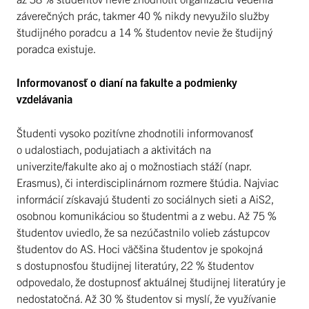
záverečných prác, takmer 40 % nikdy nevyužilo služby
študijného poradcu a 14 % študentov nevie že študijný
poradca existuje.
Informovanosť o dianí na fakulte a podmienky
vzdelávania
Študenti vysoko pozitívne zhodnotili informovanosť
o udalostiach, podujatiach a aktivitách na
univerzite/fakulte ako aj o možnostiach stáží (napr.
Erasmus), či interdisciplinárnom rozmere štúdia. Najviac
informácií získavajú študenti zo sociálnych sieti a AiS2,
osobnou komunikáciou so študentmi a z webu. Až 75 %
študentov uviedlo, že sa nezúčastnilo volieb zástupcov
študentov do AS. Hoci väčšina študentov je spokojná
s dostupnosťou študijnej literatúry, 22 % študentov
odpovedalo, že dostupnosť aktuálnej študijnej literatúry je
nedostatočná. Až 30 % študentov si myslí, že využívanie