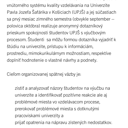
vnútorného systému kvality vzdelávania na Univerzite
Pavla Jozefa Šafárika v Košiciach (UPJŠ) a jej súčastiach
sa prvý mesiac zimného semestra (obvykle september –
polovica októbra) realizuje anonymný dotazníkový
prieskum spokojnosti študentov UPJŠ s výučbovým
procesom. Študenti sa môžu formou dotazníka vyjadriť k
štúdiu na univerzite, prístupu k informáciám,
prostrediu, mimokurikulárnym možnostiam, respektíve
doplniť hodnotenie o vlastné návrhy a podnety.
Cieľom organizovanej spätnej väzby je:
zistiť a analyzovať názory študentov na výučbu na
univerzite a identifikovať pozitívne reakcie ale aj
problémové miesta vo vzdelávacom procese,
prerokovať problémové miesta s dotknutými
pracoviskami univerzity a
prijať opatrenia na nápravu zistených nedostatkov.