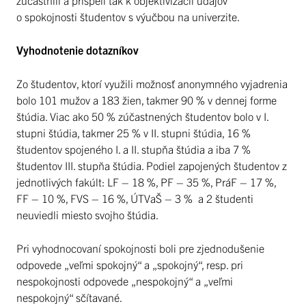
o spokojnosti študentov s výučbou na univerzite.
Vyhodnotenie dotazníkov
Zo študentov, ktorí využili možnosť anonymného vyjadrenia
bolo 101 mužov a 183 žien, takmer 90 % v dennej forme
štúdia. Viac ako 50 % zúčastnených študentov bolo v I.
stupni štúdia, takmer 25 % v II. stupni štúdia, 16 %
študentov spojeného I. a II. stupňa štúdia a iba 7 %
študentov III. stupňa štúdia. Podiel zapojených študentov z
jednotlivých fakúlt: LF – 18 %, PF – 35 %, PráF – 17 %,
FF – 10 %, FVS – 16 %, ÚTVaŠ – 3 % a 2 študenti
neuviedli miesto svojho štúdia.
Pri vyhodnocovaní spokojnosti boli pre zjednodušenie
odpovede „veľmi spokojný“ a „spokojný“, resp. pri
nespokojnosti odpovede „nespokojný“ a „veľmi
nespokojný“ sčítavané.