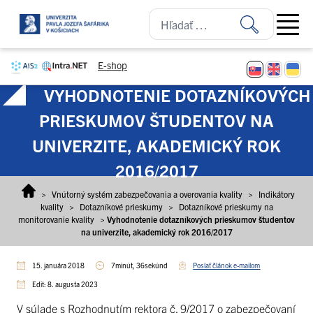
Prejsť na obsah
Open ma
E-shop
VYHODNOTENIE DOTAZNÍKOVÝCH
PRIESKUMOV ŠTUDENTOV NA
UNIVERZITE, AKADEMICKÝ ROK
2016/2017
>
Vnútorný systém zabezpečovania a overovania kvality
>
Indikátory
kvality
>
Dotazníkové prieskumy
>
Dotazníkové prieskumy na
monitorovanie kvality
>
Vyhodnotenie dotazníkových prieskumov študentov
na univerzite, akademický rok 2016/2017
15. januára 2018
7minút, 36sekúnd
Poslať článok e-mailom
Edit: 8. augusta 2023
V súlade s Rozhodnutím rektora č. 9/2017 o zabezpečovaní