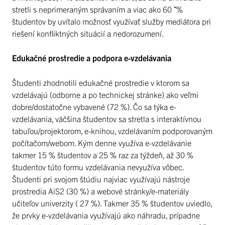
stretli s neprimeraným správaním a viac ako 60 ˇ%
študentov by uvítalo možnosť využívať služby mediátora pri
riešení konfliktných situácií a nedorozumení.
Edukačné prostredie a podpora e-vzdelávania
Študenti zhodnotili edukačné prostredie v ktorom sa
vzdelávajú (odborne a po technickej stránke) ako veľmi
dobre/dostatočne vybavené (72 %). Čo sa týka e-
vzdelávania, väčšina študentov sa stretla s interaktívnou
tabuľou/projektorom, e-knihou, vzdelávaním podporovaným
počítačom/webom. Kým denne využíva e-vzdelávanie
takmer 15 % študentov a 25 % raz za týždeň, až 30 %
študentov túto formu vzdelávania nevyužíva vôbec.
Študenti pri svojom štúdiu najviac využívajú nástroje
prostredia AiS2 (30 %) a webové stránky/e-materiály
učiteľov univerzity ( 27 %). Takmer 35 % študentov uviedlo,
že prvky e-vzdelávania využívajú ako náhradu, prípadne