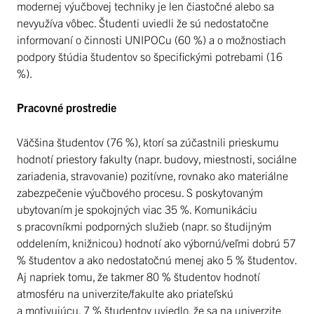
modernej výučbovej techniky je len čiastočné alebo sa
nevyužíva vôbec. Študenti uviedli že sú nedostatočne
informovaní o činnosti UNIPOCu (60 %) a o možnostiach
podpory štúdia študentov so špecifickými potrebami (16
%).
Pracovné prostredie
Väčšina študentov (76 %), ktorí sa zúčastnili prieskumu
hodnotí priestory fakulty (napr. budovy, miestnosti, sociálne
zariadenia, stravovanie) pozitívne, rovnako ako materiálne
zabezpečenie výučbového procesu. S poskytovaným
ubytovaním je spokojných viac 35 %. Komunikáciu
s pracovníkmi podporných služieb (napr. so študijným
oddelením, knižnicou) hodnotí ako výbornú/veľmi dobrú 57
% študentov a ako nedostatočnú menej ako 5 % študentov.
Aj napriek tomu, že takmer 80 % študentov hodnotí
atmosféru na univerzite/fakulte ako priateľskú
a motivujúcu, 7 % študentov uviedlo, že sa na univerzite