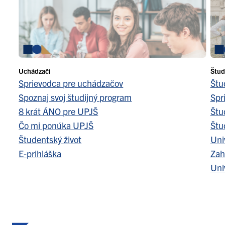
Uchádzači
Štud
Sprievodca pre uchádzačov
Štu
Spoznaj svoj študijný program
Spr
8 krát ÁNO pre UPJŠ
Štu
Čo mi ponúka UPJŠ
Štu
Študentský život
Uni
E-prihláška
Zah
Uni