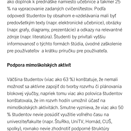
ako doplnok k prednáške namiesto učebnice a takmer 25
% na vypracovanie zadaných cvičení/testov. Podľa
odpovedí študentov by obsahom e-vzdelávania mali byť
predovšetkým texty (napr. elektronické učebnice), obrázky
(napr. grafy, diagramy, prezentácie) a odkazy na relevantné
zdroje (napr. literatúra). Študenti by privítali vyššiu
informovanosť o týchto formách štúdia, úvodné zaškolenie
pre používateľov a krátku príručku pre používateľa.
Podpora mimoškolských aktivít
Väčšina študentov (viac ako 63 %) konštatuje, že nemali
možnosť sa aktívne zapojiť do tvorby rozvrhu či plánovania
blokovej výučby, napriek tomu viac ako polovica študentov
konštatovala, že im rozvrh hodín umožnil účasť na
mimoškolských aktivitách. Smutne vyznieva, že viac ako 50
% študentov nevie posúdiť využitie voľného času na
univerzite/fakulte (napr. ŠtuRko, UniTV, Hornád, CUŠ,
spolky), rovnako nevie zhodnotiť podporné štruktúry