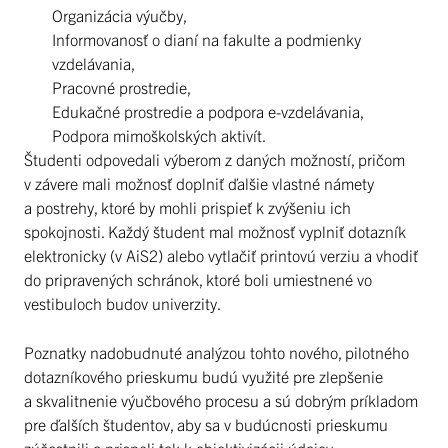
Organizácia výučby,
Informovanosť o dianí na fakulte a podmienky
vzdelávania,
Pracovné prostredie,
Edukačné prostredie a podpora e-vzdelávania,
Podpora mimoškolských aktivít.
Študenti odpovedali výberom z daných možností, pričom
v závere mali možnosť doplniť ďalšie vlastné námety
a postrehy, ktoré by mohli prispieť k zvýšeniu ich
spokojnosti. Každý študent mal možnosť vyplniť dotazník
elektronicky (v AiS2) alebo vytlačiť printovú verziu a vhodiť
do pripravených schránok, ktoré boli umiestnené vo
vestibuloch budov univerzity.
Poznatky nadobudnuté analýzou tohto nového, pilotného
dotazníkového prieskumu budú využité pre zlepšenie
a skvalitnenie výučbového procesu a sú dobrým príkladom
pre ďalších študentov, aby sa v budúcnosti prieskumu
zúčastnili a prispeli tak k objektivizácii údajov