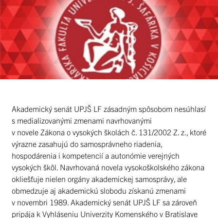
Akademický senát UPJŠ LF zásadným spôsobom nesúhlasí
s medializovanými zmenami navrhovanými
v novele Zákona o vysokých školách č. 131/2002 Z. z., ktoré
výrazne zasahujú do samosprávneho riadenia,
hospodárenia i kompetencií a autonómie verejných
vysokých škôl. Navrhovaná novela vysokoškolského zákona
okliešťuje nielen orgány akademickej samosprávy, ale
obmedzuje aj akademickú slobodu získanú zmenami
v novembri 1989. Akademický senát UPJŠ LF sa zároveň
pripája k Vyhláseniu Univerzity Komenského v Bratislave