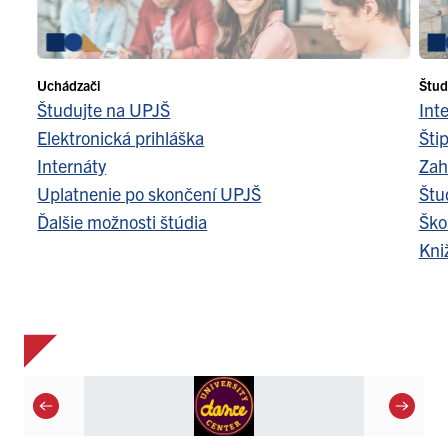
Uchádzači
Štud
Študujte na UPJŠ
Int
Elektronická prihláška
Šti
Internáty
Zah
Uplatnenie po skončení UPJŠ
Štu
Ďalšie možnosti štúdia
Ško
Kni