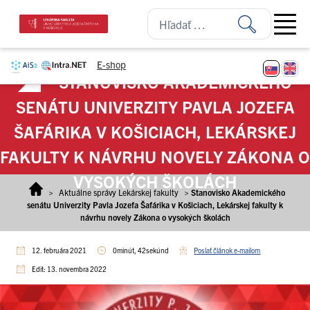
Prejsť na obsah
Open ma
E-shop
STANOVISKO AKADEMICKÉHO
SENÁTU UNIVERZITY PAVLA JOZEFA
ŠAFÁRIKA V KOŠICIACH, LEKÁRSKEJ
FAKULTY K NÁVRHU NOVELY ZÁKONA O
VYSOKÝCH ŠKOLÁCH
>
Aktuálne správy Lekárskej fakulty
>
Stanovisko Akademického
senátu Univerzity Pavla Jozefa Šafárika v Košiciach, Lekárskej fakulty k
návrhu novely Zákona o vysokých školách
12. februára 2021
0minút, 42sekúnd
Poslať článok e-mailom
Edit: 13. novembra 2022