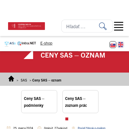
Prejsť na obsah
Open ma
E-shop
CENY SAS – OZNAM
>
SAS
>
Ceny SAS – oznam
Ceny SAS –
Ceny SAS –
podmienky
zoznam prác
25. marca 2024
0minút, 27sekúnd
Poslať článok e-mailom