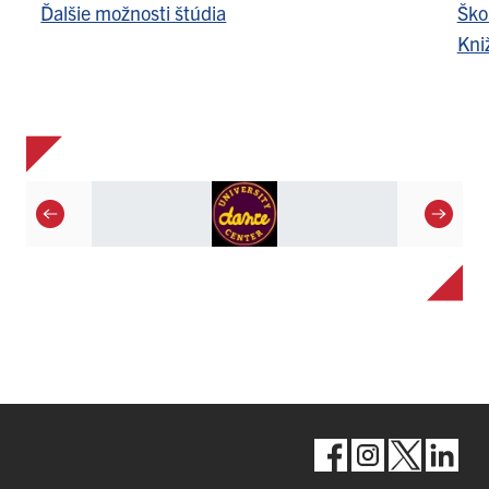
Ďalšie možnosti štúdia
Ško
Kni