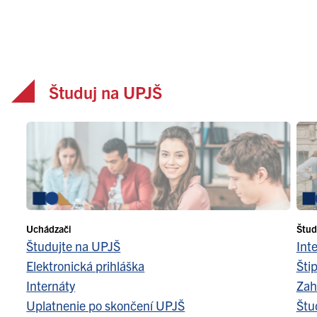
Študuj na UPJŠ
Uchádzači
Štud
Študujte na UPJŠ
Int
Elektronická prihláška
Šti
Internáty
Zah
Uplatnenie po skončení UPJŠ
Štu