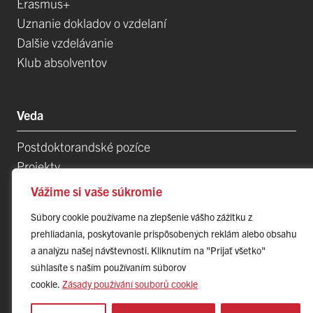
Erasmus+
Uznanie dokladov o vzdelaní
Dalšie vzdelávanie
Klub absolventov
Veda
Postdoktorandské pozíce
Vážime si vaše súkromie
Projekty
Súbory cookie používame na zlepšenie vášho zážitku z
Špičkové tímy
prehliadania, poskytovanie prispôsobených reklám alebo obsahu
TIP-UPJŠ
a analýzu našej návštevnosti. Kliknutím na "Prijať všetko"
Vedecké parky
súhlasíte s naším používaním súborov
Evidencia publikačnej činnosti
cookie.
Zásady používání souborů cookie
Habilitačné a vymenúvacie konania
Prispôsobiť
Odmietnuť všetko
Prijať všetko