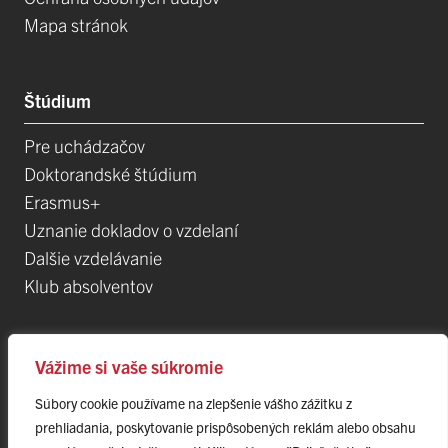
Mapa stránok
Štúdium
Pre uchádzačov
Doktorandské štúdium
Erasmus+
Uznanie dokladov o vzdelaní
Dalšie vzdelávanie
Klub absolventov
Veda
Vážime si vaše súkromie
Súbory cookie používame na zlepšenie vášho zážitku z
Postdoktorandské pozíce
prehliadania, poskytovanie prispôsobených reklám alebo obsahu
Projekty