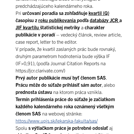
predchádzajúceho kalendárneho roka.
Pri
určovaní poradia sa zohľadňuje
kvartil (Q)
časopisu z
roku publikovania
podľa
databázy JCR
a
JIF kvartilu
štatistickej metriky
a
charakter
publikácie v poradí
– vedecký článok, review article,
case report, letter to the editor.
V prípade, že kvartil zaslaných prác bude rovnaký,
druhým parametrom hodnotenia bude výška IF
(IF>0,91), (podľa Journal Citation Reports na
https://jcr.clarivate.com/)
Prvý autor publikácie musí byť členom SAS
.
Prácu môže do súťaže prihlásiť sám autor
, alebo
prednosta ústavu
na ktorom práca vznikla.
Termín prihlásenia práce do súťaže je začiatkom
každého kalendárneho roka oznámený všetkým
členom SAS
na webovej stránke:
https://www.upjs.sk/lekarska-fakulta/sas/
Spolu
s výtlačkom práce je potrebné odoslať
aj