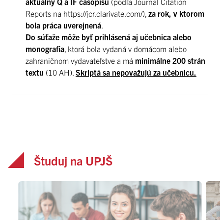
aktuálny Q a IF časopisu
(podľa Journal Citation
Reports na https://jcr.clarivate.com/),
za rok, v ktorom
bola práca uverejnená
.
Do súťaže môže byť prihlásená aj učebnica alebo
monografia
, ktorá bola vydaná v domácom alebo
zahraničnom vydavateľstve a má
minimálne 200 strán
textu
(10 AH).
Skriptá sa nepovažujú za učebnicu.
Študuj na UPJŠ