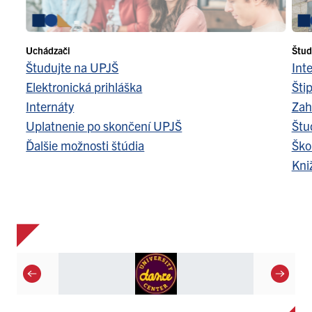
Uchádzači
Štud
Študujte na UPJŠ
Int
Elektronická prihláška
Šti
Internáty
Zah
Uplatnenie po skončení UPJŠ
Štu
Ďalšie možnosti štúdia
Ško
Kni