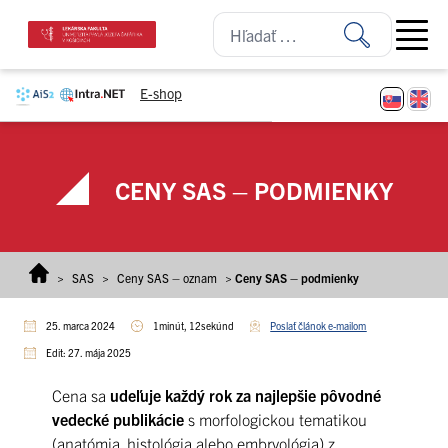
Prejsť na obsah
Open ma
E-shop
CENY SAS – PODMIENKY
>
SAS
>
Ceny SAS – oznam
>
Ceny SAS – podmienky
25. marca 2024
1minút, 12sekúnd
Poslať článok e-mailom
Edit: 27. mája 2025
Cena sa
udeľuje každý rok za najlepšie pôvodné
vedecké publikácie
s morfologickou tematikou
(anatómia, histológia alebo embryológia) z