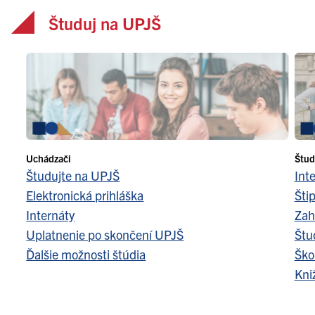
Študuj na UPJŠ
Uchádzači
Štud
Študujte na UPJŠ
Int
Elektronická prihláška
Šti
Internáty
Zah
Uplatnenie po skončení UPJŠ
Štu
Ďalšie možnosti štúdia
Ško
Kni