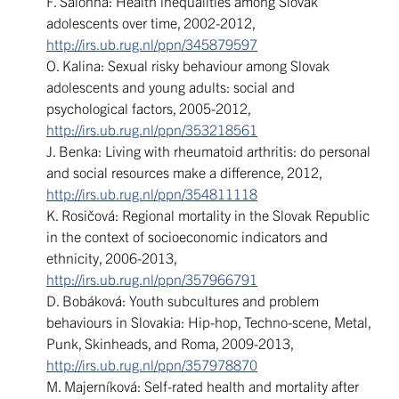
F. Salonna: Health inequalities among Slovak
adolescents over time, 2002-2012,
http://irs.ub.rug.nl/ppn/345879597
O. Kalina: Sexual risky behaviour among Slovak
adolescents and young adults: social and
psychological factors, 2005-2012,
http://irs.ub.rug.nl/ppn/353218561
J. Benka: Living with rheumatoid arthritis: do personal
and social resources make a difference, 2012,
http://irs.ub.rug.nl/ppn/354811118
K. Rosičová: Regional mortality in the Slovak Republic
in the context of socioeconomic indicators and
ethnicity, 2006-2013,
http://irs.ub.rug.nl/ppn/357966791
D. Bobáková: Youth subcultures and problem
behaviours in Slovakia: Hip-hop, Techno-scene, Metal,
Punk, Skinheads, and Roma, 2009-2013,
http://irs.ub.rug.nl/ppn/357978870
M. Majerníková: Self-rated health and mortality after