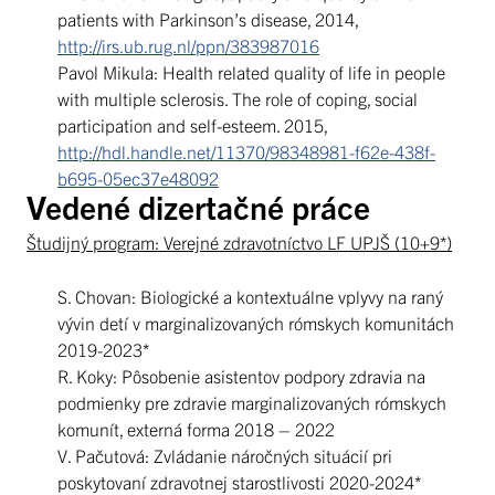
patients with Parkinson’s disease, 2014,
http://irs.ub.rug.nl/ppn/383987016
Pavol Mikula: Health related quality of life in people
with multiple sclerosis. The role of coping, social
participation and self-esteem. 2015,
http://hdl.handle.net/11370/98348981-f62e-438f-
b695-05ec37e48092
Vedené dizertačné práce
Študijný program: Verejné zdravotníctvo LF UPJŠ (10+9*)
S. Chovan: Biologické a kontextuálne vplyvy na raný
vývin detí v marginalizovaných rómskych komunitách
2019-2023*
R. Koky: Pôsobenie asistentov podpory zdravia na
podmienky pre zdravie marginalizovaných rómskych
komunít, externá forma 2018 – 2022
V. Pačutová: Zvládanie náročných situácií pri
poskytovaní zdravotnej starostlivosti 2020-2024*