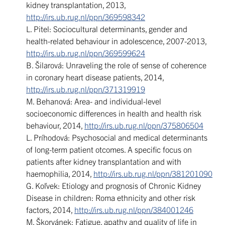
kidney transplantation, 2013,
http://irs.ub.rug.nl/ppn/369598342
L. Pitel: Sociocultural determinants, gender and
health-related behaviour in adolescence, 2007-2013,
http://irs.ub.rug.nl/ppn/369599624
B. Šilarová: Unraveling the role of sense of coherence
in coronary heart disease patients, 2014,
http://irs.ub.rug.nl/ppn/371319919
M. Behanová: Area- and individual-level
socioeconomic differences in health and health risk
behaviour, 2014,
http://irs.ub.rug.nl/ppn/375806504
L. Príhodová: Psychosocial and medical determinants
of long-term patient otcomes. A specific focus on
patients after kidney transplantation and with
haemophilia, 2014,
http://irs.ub.rug.nl/ppn/381201090
G. Koľvek: Etiology and prognosis of Chronic Kidney
Disease in children: Roma ethnicity and other risk
factors, 2014,
http://irs.ub.rug.nl/ppn/384001246
M. Škorvánek: Fatigue, apathy and quality of life in