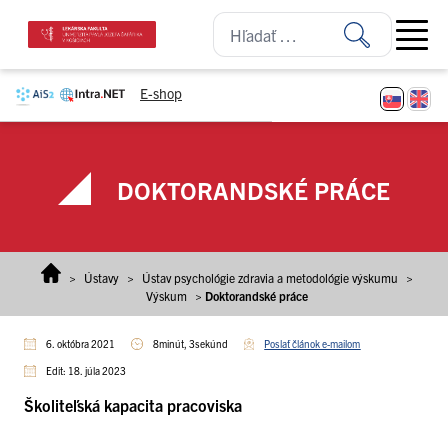
Prejsť na obsah
Open ma
E-shop
DOKTORANDSKÉ PRÁCE
>
Ústavy
>
Ústav psychológie zdravia a metodológie výskumu
>
Výskum
>
Doktorandské práce
6. októbra 2021
8minút, 3sekúnd
Poslať článok e-mailom
Edit: 18. júla 2023
Školiteľská kapacita pracoviska