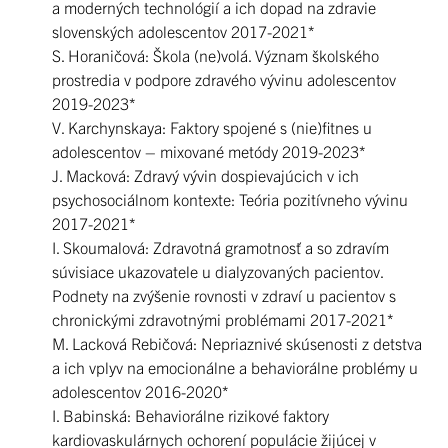
a moderných technológií a ich dopad na zdravie
slovenských adolescentov 2017-2021*
S. Horaničová: Škola (ne)volá. Význam školského
prostredia v podpore zdravého vývinu adolescentov
2019-2023*
V. Karchynskaya: Faktory spojené s (nie)fitnes u
adolescentov – mixované metódy 2019-2023*
J. Macková: Zdravý vývin dospievajúcich v ich
psychosociálnom kontexte: Teória pozitívneho vývinu
2017-2021*
I. Skoumalová: Zdravotná gramotnosť a so zdravím
súvisiace ukazovatele u dialyzovaných pacientov.
Podnety na zvýšenie rovnosti v zdraví u pacientov s
chronickými zdravotnými problémami 2017-2021*
M. Lacková Rebičová: Nepriaznivé skúsenosti z detstva
a ich vplyv na emocionálne a behaviorálne problémy u
adolescentov 2016-2020*
I. Babinská: Behaviorálne rizikové faktory
kardiovaskulárnych ochorení populácie žijúcej v