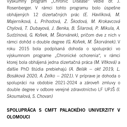
Výskumný program „Chronic Disease“ vedie dr. J.
Rosenberger. V rámci tohto programu bolo úspešne
obhájených 12 dizertačných prác
(E. Havlíková, M.
Majerníková, L. Príhodová, Z. Škodová, M. Krokavcová
Chylová, T. Dubayová, J. Benka, B. Šilarová, P. Mikula, A.
Sudzinová, G. Koľvek, M. Škorvánek)
, pričom dve z nich v
rámci dohôd o double degree
(G. Koľvek, M. Škorvánek)
. V
roku 2015 bola podpísaná dohoda o spolupráci vo
výskumnom programe „Chronické ochorenia“, v rámci
ktorej bola obhájená jedna dizertačná práca
(M. Vítková)
a
ďalšie PhD štúdia prebiehajú
(A. Belák – okt 2019, L.
Bosáková 2020, A. Zelko – 2021)
. V príprave je dohoda o
spolupráci na obdobie 2021-2024 a zároveň zmluvy o
double degree v odbore verejné zdravotníctvo LF UPJŠ
(I.
Skoumalová, S. Chovan)
SPOLUPRÁCA S CMFT PALACKÉHO UNIVERZITY V
OLOMOUCI