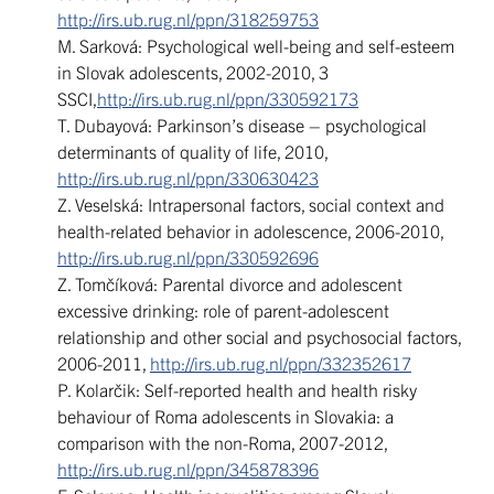
http://irs.ub.rug.nl/ppn/318259753
M. Sarková: Psychological well-being and self-esteem
in Slovak adolescents, 2002-2010, 3
SSCI,
http://irs.ub.rug.nl/ppn/330592173
T. Dubayová: Parkinson’s disease – psychological
determinants of quality of life, 2010,
http://irs.ub.rug.nl/ppn/330630423
Z. Veselská: Intrapersonal factors, social context and
health-related behavior in adolescence, 2006-2010,
http://irs.ub.rug.nl/ppn/330592696
Z. Tomčíková: Parental divorce and adolescent
excessive drinking: role of parent-adolescent
relationship and other social and psychosocial factors,
2006-2011,
http://irs.ub.rug.nl/ppn/332352617
P. Kolarčik: Self-reported health and health risky
behaviour of Roma adolescents in Slovakia: a
comparison with the non-Roma, 2007-2012,
http://irs.ub.rug.nl/ppn/345878396