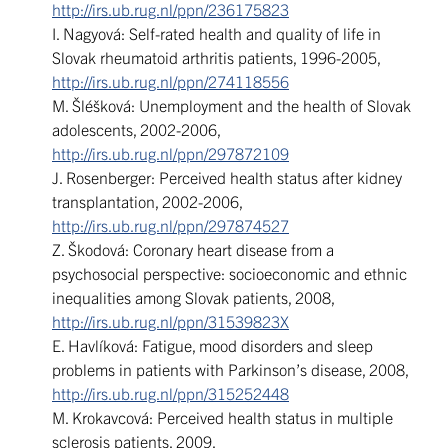
http://irs.ub.rug.nl/ppn/236175823
I. Nagyová: Self-rated health and quality of life in
Slovak rheumatoid arthritis patients, 1996-2005,
http://irs.ub.rug.nl/ppn/274118556
M. Šléšková: Unemployment and the health of Slovak
adolescents, 2002-2006,
http://irs.ub.rug.nl/ppn/297872109
J. Rosenberger: Perceived health status after kidney
transplantation, 2002-2006,
http://irs.ub.rug.nl/ppn/297874527
Z. Škodová: Coronary heart disease from a
psychosocial perspective: socioeconomic and ethnic
inequalities among Slovak patients, 2008,
http://irs.ub.rug.nl/ppn/31539823X
E. Havlíková: Fatigue, mood disorders and sleep
problems in patients with Parkinson’s disease, 2008,
http://irs.ub.rug.nl/ppn/315252448
M. Krokavcová: Perceived health status in multiple
sclerosis patients, 2009,