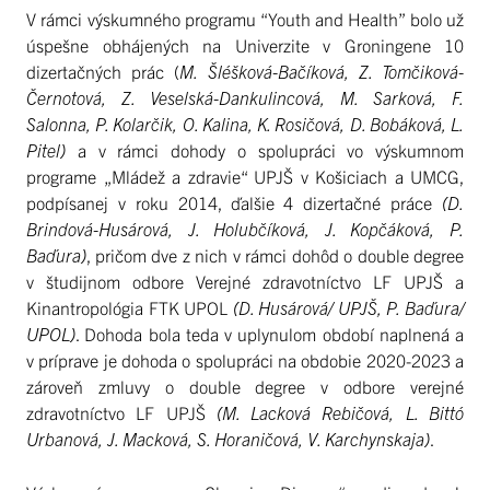
V rámci výskumného programu “Youth and Health” bolo už
úspešne obhájených na Univerzite v Groningene 10
dizertačných prác (
M. Šléšková-Bačíková, Z. Tomčiková-
Černotová, Z. Veselská-Dankulincová, M. Sarková, F.
Salonna, P. Kolarčik, O. Kalina, K. Rosičová, D. Bobáková, L.
Pitel)
a v rámci dohody o spolupráci vo výskumnom
programe „Mládež a zdravie“ UPJŠ v Košiciach a UMCG,
podpísanej v roku 2014, ďalšie 4 dizertačné práce
(D.
Brindová-Husárová, J. Holubčíková, J. Kopčáková, P.
Baďura)
, pričom dve z nich v rámci dohôd o double degree
v študijnom odbore Verejné zdravotníctvo LF UPJŠ a
Kinantropológia FTK UPOL
(D. Husárová/ UPJŠ, P. Baďura/
UPOL)
. Dohoda bola teda v uplynulom období naplnená a
v príprave je dohoda o spolupráci na obdobie 2020-2023 a
zároveň zmluvy o double degree v odbore verejné
zdravotníctvo LF UPJŠ
(M. Lacková Rebičová, L. Bittó
Urbanová, J. Macková, S. Horaničová, V. Karchynskaja)
.