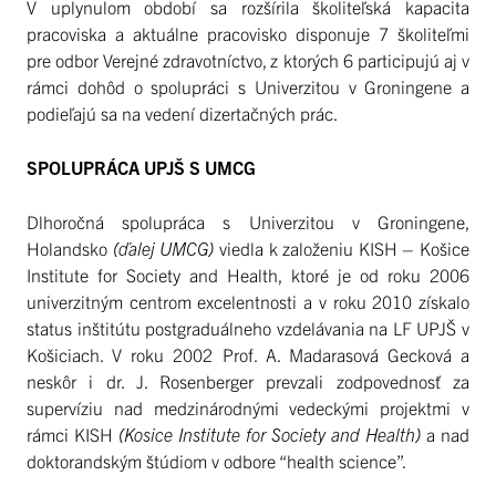
V uplynulom období sa rozšírila školiteľská kapacita
pracoviska a aktuálne pracovisko disponuje 7 školiteľmi
pre odbor Verejné zdravotníctvo, z ktorých 6 participujú aj v
rámci dohôd o spolupráci s Univerzitou v Groningene a
podieľajú sa na vedení dizertačných prác.
SPOLUPRÁCA UPJŠ S UMCG
Dlhoročná spolupráca s Univerzitou v Groningene,
Holandsko
(ďalej UMCG)
viedla k založeniu KISH – Košice
Institute for Society and Health, ktoré je od roku 2006
univerzitným centrom excelentnosti a v roku 2010 získalo
status inštitútu postgraduálneho vzdelávania na LF UPJŠ v
Košiciach. V roku 2002 Prof. A. Madarasová Gecková a
neskôr i dr. J. Rosenberger prevzali zodpovednosť za
supervíziu nad medzinárodnými vedeckými projektmi v
rámci KISH
(Kosice Institute for Society and Health)
a nad
doktorandským štúdiom v odbore “health science”.