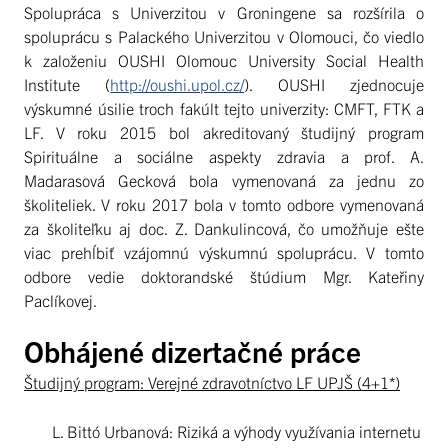
Spolupráca s Univerzitou v Groningene sa rozšírila o
spoluprácu s Palackého Univerzitou v Olomouci, čo viedlo
k založeniu OUSHI Olomouc University Social Health
Institute (
http://oushi.upol.cz/
). OUSHI zjednocuje
výskumné úsilie troch fakúlt tejto univerzity: CMFT, FTK a
LF. V roku 2015 bol akreditovaný študijný program
Spirituálne a sociálne aspekty zdravia a prof. A.
Madarasová Gecková bola vymenovaná za jednu zo
školiteliek. V roku 2017 bola v tomto odbore vymenovaná
za školiteľku aj doc. Z. Dankulincová, čo umožňuje ešte
viac prehĺbiť vzájomnú výskumnú spoluprácu. V tomto
odbore vedie doktorandské štúdium Mgr. Kateřiny
Paclíkovej.
Obhájené dizertačné práce
Študijný program: Verejné zdravotníctvo LF UPJŠ (4+1*)
L. Bittó Urbanová: Riziká a výhody využívania internetu