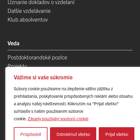
Uznanie dokladov o vzdelaní
Dalšie vzdelávanie
Klub absolventov
Veda
Postdoktorandské pozíce
Vážime si vaše súkromie
Projekty
Súbory cookie používame na zlepšenie vášho zážitku z
Špičkové tímy
prehliadania, poskytovanie prispôsobených reklám alebo obsahu
TIP-UPJŠ
a analýzu našej návštevnosti. Kliknutím na "Prijať všetko"
Vedecké parky
súhlasíte s naším používaním súborov
Evidencia publikačnej činnosti
cookie.
Zásady používání souborů cookie
Habilitačné a vymenúvacie konania
Prispôsobiť
Odmietnuť všetko
Prijať všetko