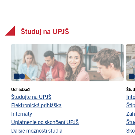
Študuj na UPJŠ
Uchádzači
Štud
Študujte na UPJŠ
Int
Elektronická prihláška
Šti
Internáty
Zah
Uplatnenie po skončení UPJŠ
Štu
Ďalšie možnosti štúdia
Ško