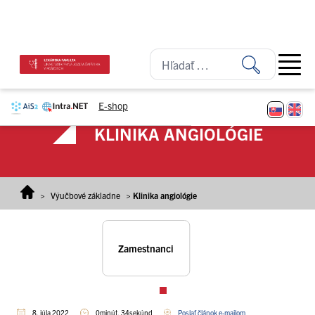
Prejsť na obsah
Open ma
E-shop
KLINIKA ANGIOLÓGIE
>
Výučbové základne
>
Klinika angiológie
Zamestnanci
8. júla 2022
0minút, 34sekúnd
Poslať článok e-mailom