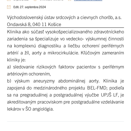
Edit: 27. septembra 2024
Východoslovenský ústav srdcových a cievnych chorôb, a.s.
Ondavská 8, 040 11 Košice
Klinika ako súčasť vysokošpecializovaného zdravotníckeho
zariadenia sa špecializuje vo vedecko- výskumnej činnosti
na komplexnú diagnostiku a liečbu ochorení periférnych
artérií a žíl, aorty a mikrocirkulácie. Kľúčovým zameraním
kliniky je:
a) sledovanie rizikových faktorov pacientov s periférnym
artériovým ochorením,
b) výskum aneuryzmy abdominálnej aorty. Klinika je
zapojená do medzinárodného projektu BEL-FMD; podieľa
sa na pregraduálnej a postgraduálnej výučbe UPJŠ LF, je
akreditovaným pracoviskom pre postgraduálne vzdelávanie
lekárov v ŠO angiológia.