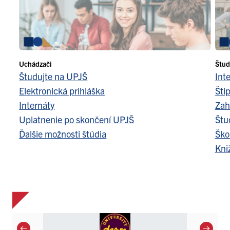
Uchádzači
Štud
Študujte na UPJŠ
Int
Elektronická prihláška
Šti
Internáty
Zah
Uplatnenie po skončení UPJŠ
Štu
Ďalšie možnosti štúdia
Ško
Kni