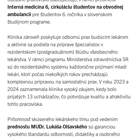
Interná medicína 6, cirkuláciu študentov na obvodnej
ambulancii
pre študentov 6. ročníka v slovenskom
študijnom programe.
Klinika zároveň poskytuje odbornú prax budúcim lekárom
a aktívne sa podieľa na príprave špecialistov v
rezidentskom (postgraduálnom) štúdiu všeobecného
lekárstva. V rámci programu Ministerstva zdravotníctva SR
sú do rezidentského systému každoročne prijímaní mladí
lekári, ktorí počas niekoľkých rokov prechádzajú
komplexnou prípravou na samostatnú prax. V roku 2023 a
2024 zaznamenala klinika vysoký záujem, kedy bolo
prijatých 13 uchádzačov, čo potvrdzuje kvalitu a atraktivitu
tohto pracoviska.
Prítomnosť skúseného lekárskeho tímu pod vedením
prednostu MUDr. Lukáša Olšavského
sú garanciou
vysokého štandardu odbornosti, didaktiky a osobného