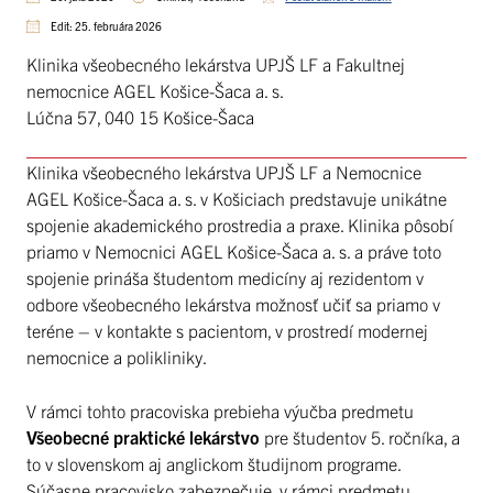
Edit: 25. februára 2026
Klinika všeobecného lekárstva UPJŠ LF a Fakultnej
nemocnice AGEL Košice-Šaca a. s.
Lúčna 57, 040 15 Košice-Šaca
Klinika všeobecného lekárstva UPJŠ LF a Nemocnice
AGEL Košice-Šaca a. s. v Košiciach predstavuje unikátne
spojenie akademického prostredia a praxe. Klinika pôsobí
priamo v Nemocnici AGEL Košice-Šaca a. s. a práve toto
spojenie prináša študentom medicíny aj rezidentom v
odbore všeobecného lekárstva možnosť učiť sa priamo v
teréne – v kontakte s pacientom, v prostredí modernej
nemocnice a polikliniky.
V rámci tohto pracoviska prebieha výučba predmetu
Všeobecné praktické lekárstvo
pre študentov 5. ročníka, a
to v slovenskom aj anglickom študijnom programe.
Súčasne pracovisko zabezpečuje, v rámci predmetu