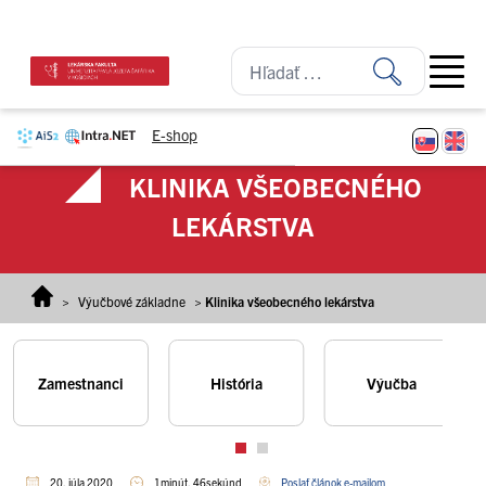
Prejsť na obsah
Open ma
E-shop
KLINIKA VŠEOBECNÉHO
LEKÁRSTVA
>
Výučbové základne
>
Klinika všeobecného lekárstva
Zamestnanci
História
Výučba
20. júla 2020
1minút, 46sekúnd
Poslať článok e-mailom