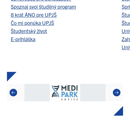
Spoznaj svoj študijný program
Spr
8 krát ÁNO pre UPJŠ
Štu
Čo mi ponúka UPJŠ
Štu
Študentský život
Uni
E-prihláška
Zah
Uni