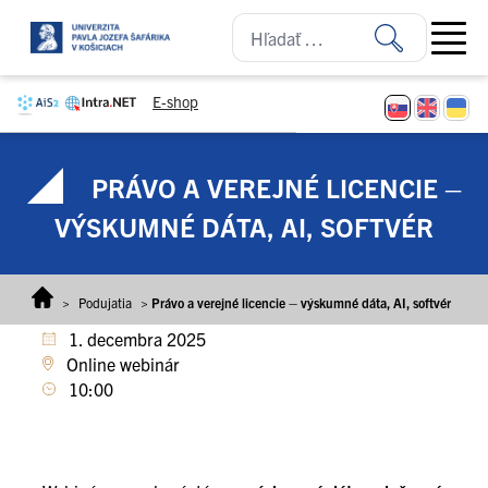
Prejsť na obsah
Open ma
E-shop
PRÁVO A VEREJNÉ LICENCIE –
VÝSKUMNÉ DÁTA, AI, SOFTVÉR
>
Podujatia
>
Právo a verejné licencie – výskumné dáta, AI, softvér
1. decembra 2025
Online webinár
10:00