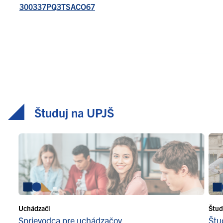
300337PQ3TSACO67
Študuj na UPJŠ
Uchádzači
Štud
Sprievodca pre uchádzačov
Štu