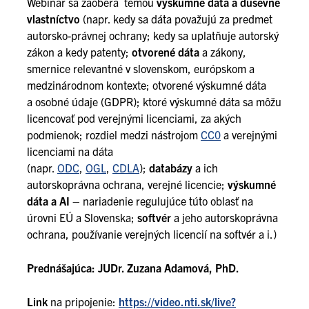
Webinár sa zaoberá témou
výskumné dáta a duševné
vlastníctvo
(napr. kedy sa dáta považujú za predmet
autorsko-právnej ochrany; kedy sa uplatňuje autorský
zákon a kedy patenty;
otvorené dáta
a zákony,
smernice relevantné v slovenskom, európskom a
medzinárodnom kontexte; otvorené výskumné dáta
a osobné údaje (GDPR); ktoré výskumné dáta sa môžu
licencovať pod verejnými licenciami, za akých
podmienok; rozdiel medzi nástrojom
CC0
a verejnými
licenciami na dáta
(napr.
ODC
,
OGL
,
CDLA
);
databázy
a ich
autorskoprávna ochrana, verejné licencie;
výskumné
dáta a AI
– nariadenie regulujúce túto oblasť na
úrovni EÚ a Slovenska;
softvér
a jeho autorskoprávna
ochrana, používanie verejných licencií na softvér a i.)
Prednášajúca: JUDr. Zuzana Adamová, PhD.
Link
na pripojenie:
https://video.nti.sk/live?