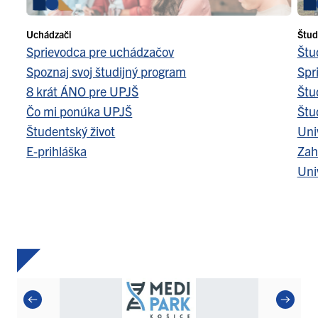
Uchádzači
Štud
Sprievodca pre uchádzačov
Štu
Spoznaj svoj študijný program
Spr
8 krát ÁNO pre UPJŠ
Štu
Čo mi ponúka UPJŠ
Štu
Študentský život
Uni
E-prihláška
Zah
Uni