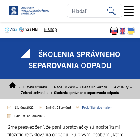
Prejsť na obsah
Open ma
E-shop
ŠKOLENIA SPRÁVNEHO
SEPAROVANIA ODPADU
>
Hlavná stránka
>
Race To Zero – Zelená univerzita
>
Aktuality –
Zelená univerzita
>
Školenia správneho separovania odpadu
13. júna 2022
1minút, 26sekúnd
Poslať článok e-mailom
Edit: 18. januára 2023
Sme presvedčení, že pani upratovačky sú nositeľkami
filozofie recyklovania odpadu. Sú prvými osobami, ktoré