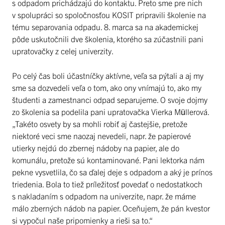
s odpadom prichádzajú do kontaktu. Preto sme pre nich
v spolupráci so spoločnosťou KOSIT pripravili školenie na
tému separovania odpadu. 8. marca sa na akademickej
pôde uskutočnili dve školenia, ktorého sa zúčastnili pani
upratovačky z celej univerzity.
Po celý čas boli účastníčky aktívne, veľa sa pýtali a aj my
sme sa dozvedeli veľa o tom, ako ony vnímajú to, ako my
študenti a zamestnanci odpad separujeme. O svoje dojmy
zo školenia sa podelila pani upratovačka Vierka Müllerová.
„Takéto osvety by sa mohli robiť aj častejšie, pretože
niektoré veci sme naozaj nevedeli, napr. že papierové
utierky nejdú do zbernej nádoby na papier, ale do
komunálu, pretože sú kontaminované. Pani lektorka nám
pekne vysvetlila, čo sa ďalej deje s odpadom a aký je prínos
triedenia. Bola to tiež príležitosť povedať o nedostatkoch
s nakladaním s odpadom na univerzite, napr. že máme
málo zberných nádob na papier. Oceňujem, že pán kvestor
si vypočul naše pripomienky a rieši sa to.“