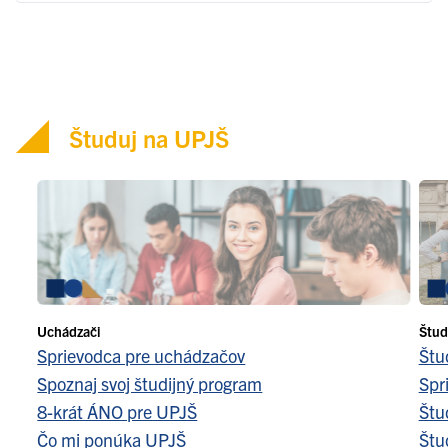
Študuj na UPJŠ
Uchádzači
Štud
Sprievodca pre uchádzačov
Štu
Spoznaj svoj študijný program
Spr
8-krát ÁNO pre UPJŠ
Štu
Čo mi ponúka UPJŠ
Štu