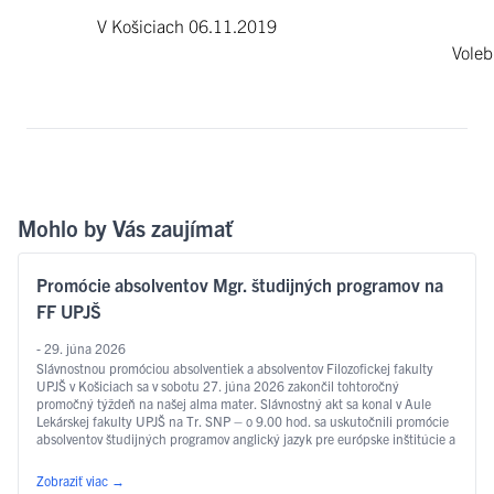
V Košiciach 06.11.2019
Voleb
Mohlo by Vás zaujímať
Promócie absolventov Mgr. študijných programov na
FF UPJŠ
- 29. júna 2026
Slávnostnou promóciou absolventiek a absolventov Filozofickej fakulty
UPJŠ v Košiciach sa v sobotu 27. júna 2026 zakončil tohtoročný
promočný týždeň na našej alma mater. Slávnostný akt sa konal v Aule
Lekárskej fakulty UPJŠ na Tr. SNP – o 9.00 hod. sa uskutočnili promócie
absolventov študijných programov anglický jazyk pre európske inštitúcie a
ekonomiku, slovakisticko-mediálne štúdiá, filozofia, sociálna práca …
Čítať ďalej
Zobraziť viac
→