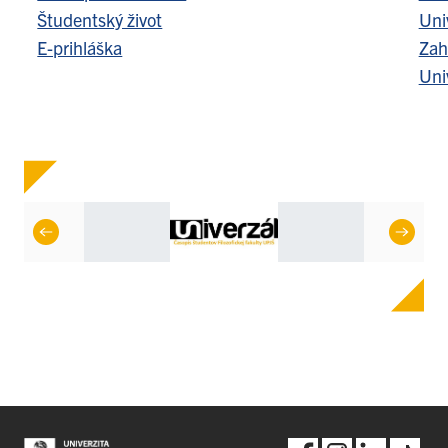
Študentský život
Uni
E-prihláška
Zah
Uni