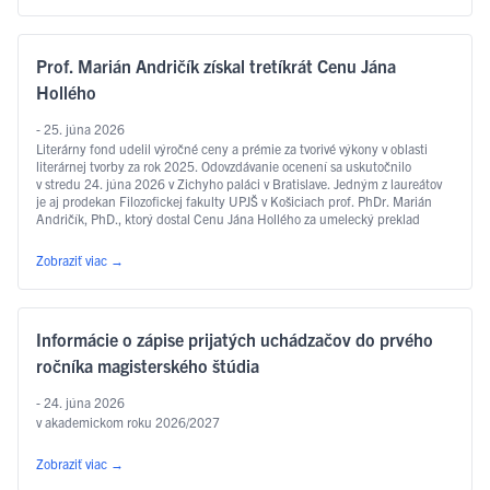
Prof. Marián Andričík získal tretíkrát Cenu Jána
Hollého
- 25. júna 2026
Literárny fond udelil výročné ceny a prémie za tvorivé výkony v oblasti
literárnej tvorby za rok 2025. Odovzdávanie ocenení sa uskutočnilo
v stredu 24. júna 2026 v Zichyho paláci v Bratislave. Jedným z laureátov
je aj prodekan Filozofickej fakulty UPJŠ v Košiciach prof. PhDr. Marián
Andričík, PhD., ktorý dostal Cenu Jána Hollého za umelecký preklad
v kategórii poézia, a to za prvý slovenský preklad …
Čítať ďalej
Zobraziť viac
→
Informácie o zápise prijatých uchádzačov do prvého
ročníka magisterského štúdia
- 24. júna 2026
v akademickom roku 2026/2027
Zobraziť viac
→