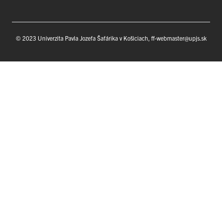
© 2023 Univerzita Pavla Jozefa Šafárika v Košiciach, ff-webmaster@upjs.sk