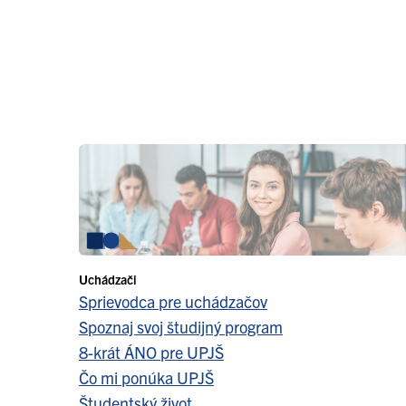
Uchádzači
Sprievodca pre uchádzačov
Spoznaj svoj študijný program
8-krát ÁNO pre UPJŠ
Čo mi ponúka UPJŠ
Študentský život