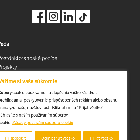
Veda
Postdoktorandské pozíce
Projekty
Špičkové tímy
Vážime si vaše súkromie
TIP-UPJŠ
Vedecké parky
Súbory cookie používame na zlepšenie vášho zážitku z
prehliadania, poskytovanie prispôsobených reklám alebo obsahu
videncia publikačnej činnosti
a analýzu našej návštevnosti. Kliknutím na "Prijať všetko"
Habilitačné a vymenúvacie konania
súhlasíte s naším používaním súborov
cookie.
Zásady používání souborů cookie
Prispôsobiť
Odmietnuť všetko
Prijať všetko