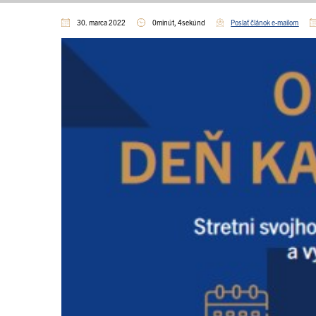
30. marca 2022
0minút, 4sekúnd
Poslať článok e-mailom