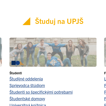
Študuj na UPJŠ
Študenti
F
Študijné oddelenia
Sprievodca štúdiom
F
Študenti so špecifickými potrebami
Študentské domovy
F
Univerzitná knižnica