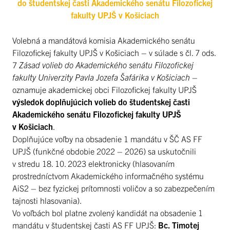
do študentskej časti Akademického senátu Filozofickej
fakulty UPJŠ v Košiciach
Volebná a mandátová komisia Akademického senátu
Filozofickej fakulty UPJŠ v Košiciach – v súlade s čl. 7 ods.
7
Zásad volieb do Akademického senátu Filozofickej
fakulty Univerzity Pavla Jozefa Šafárika v Košiciach
–
oznamuje akademickej obci Filozofickej fakulty UPJŠ
výsledok doplňujúcich volieb do študentskej časti
Akademického senátu Filozofickej fakulty UPJŠ
v Košiciach
.
Doplňujúce voľby na obsadenie 1 mandátu v ŠČ AS FF
UPJŠ (funkčné obdobie 2022 – 2026) sa uskutočnili
v stredu 18. 10. 2023 elektronicky (hlasovaním
prostredníctvom Akademického informačného systému
AiS2 – bez fyzickej prítomnosti voličov a so zabezpečením
tajnosti hlasovania).
Vo voľbách bol platne zvolený kandidát na obsadenie 1
mandátu v študentskej časti AS FF UPJŠ:
Bc. Timotej