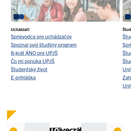
Uchádzači
Štud
Sprievodca pre uchádzačov
Štu
Spoznaj svoj študijný program
Spr
8-krát ÁNO pre UPJŠ
Štu
Čo mi ponúka UPJŠ
Štu
Študentský život
Uni
E-prihláška
Zah
Uni