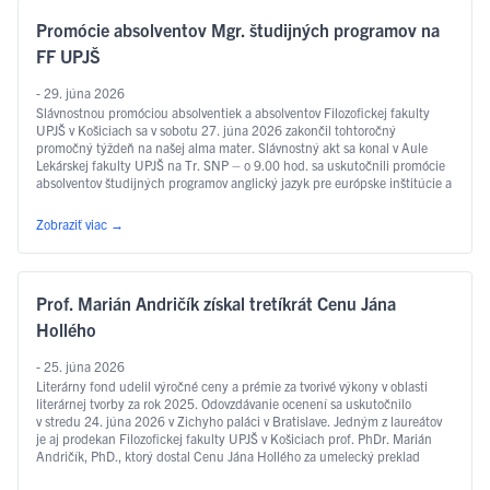
Promócie absolventov Mgr. študijných programov na
FF UPJŠ
- 29. júna 2026
Slávnostnou promóciou absolventiek a absolventov Filozofickej fakulty
UPJŠ v Košiciach sa v sobotu 27. júna 2026 zakončil tohtoročný
promočný týždeň na našej alma mater. Slávnostný akt sa konal v Aule
Lekárskej fakulty UPJŠ na Tr. SNP – o 9.00 hod. sa uskutočnili promócie
absolventov študijných programov anglický jazyk pre európske inštitúcie a
ekonomiku, slovakisticko-mediálne štúdiá, filozofia, sociálna práca …
Čítať ďalej
Zobraziť viac
→
Prof. Marián Andričík získal tretíkrát Cenu Jána
Hollého
- 25. júna 2026
Literárny fond udelil výročné ceny a prémie za tvorivé výkony v oblasti
literárnej tvorby za rok 2025. Odovzdávanie ocenení sa uskutočnilo
v stredu 24. júna 2026 v Zichyho paláci v Bratislave. Jedným z laureátov
je aj prodekan Filozofickej fakulty UPJŠ v Košiciach prof. PhDr. Marián
Andričík, PhD., ktorý dostal Cenu Jána Hollého za umelecký preklad
v kategórii poézia, a to za prvý slovenský preklad …
Čítať ďalej