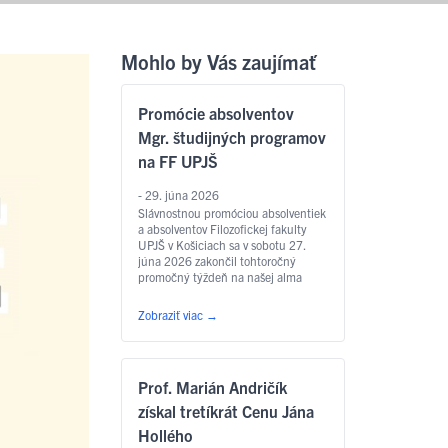
Mohlo by Vás zaujímať
Promócie absolventov
Mgr. študijných programov
na FF UPJŠ
- 29. júna 2026
Slávnostnou promóciou absolventiek
a absolventov Filozofickej fakulty
UPJŠ v Košiciach sa v sobotu 27.
júna 2026 zakončil tohtoročný
promočný týždeň na našej alma
mater. Slávnostný akt sa konal v
Aule Lekárskej fakulty UPJŠ na Tr.
Zobraziť viac
→
SNP – o 9.00 hod. sa uskutočnili
promócie absolventov študijných
programov anglický jazyk pre
európske inštitúcie a ekonomiku,
Prof. Marián Andričík
slovakisticko-mediálne štúdiá,
filozofia, sociálna práca …
Čítať
získal tretíkrát Cenu Jána
ďalej
Hollého