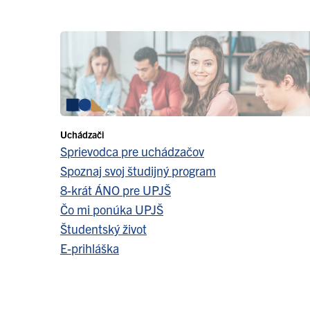
Uchádzači
Sprievodca pre uchádzačov
Spoznaj svoj študijný program
8-krát ÁNO pre UPJŠ
Čo mi ponúka UPJŠ
Študentský život
E-prihláška