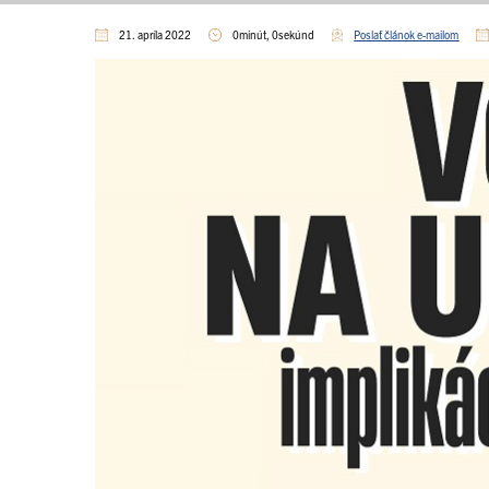
21. apríla 2022
0minút, 0sekúnd
Poslať článok e-mailom