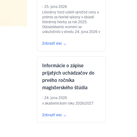
- 25. júna 2026
Literárny fond udelil výročné ceny a
prémie za tvorivé výkony v oblasti
literárnej tvorby za rok 2025.
Odovzdávanie ocenení sa
uskutočnilo v stredu 24. júna 2026 v
Zichyho paláci v Bratislave. Jedným
z laureátov je aj
Zobraziť viac
→
prodekan Filozofickej fakulty UPJŠ
v Košiciach prof. PhDr. Marián
Andričík, PhD., ktorý dostal Cenu
Jána Hollého za umelecký preklad
Informácie o zápise
v kategórii poézia, a to za prvý
slovenský preklad …
Čítať ďalej
prijatých uchádzačov do
prvého ročníka
magisterského štúdia
- 24. júna 2026
v akademickom roku 2026/2027
Zobraziť viac
→