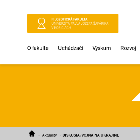
Prejsť na obsah
O fakulte
Uchádzači
Výskum
Rozvoj
>
Aktuality
>
DISKUSIA: VOJNA NA UKRAJINE