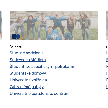
Študenti
F
Študijné oddelenia
Sprievodca štúdiom
F
Študenti so špecifickými potrebami
Študentské domovy
F
Univerzitná knižnica
Zahraničné pobyty
Ú
Univerzitné poradenské centrum