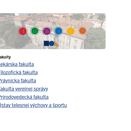
akulty
Lekárska fakulta
ilozofická fakulta
Právnicka fakulta
akulta verejnej správy
Prírodovedecká fakulta
stav telesnej výchovy a športu