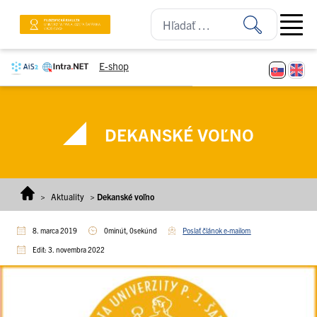
Prejsť na obsah
Open ma
E-shop
DEKANSKÉ VOĽNO
>
Aktuality
>
Dekanské voľno
8. marca 2019
0minút, 0sekúnd
Poslať článok e-mailom
Edit: 3. novembra 2022