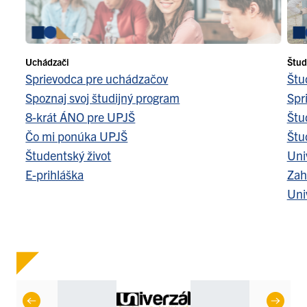
Uchádzači
Štud
Sprievodca pre uchádzačov
Štu
Spoznaj svoj študijný program
Spr
8-krát ÁNO pre UPJŠ
Štu
Čo mi ponúka UPJŠ
Štu
Študentský život
Uni
E-prihláška
Zah
Uni