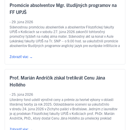
Promócie absolventov Mgr. študijných programov na
FF UPJŠ
- 29. júna 2026
Slávnostnou promóciou absolventiek a absolventov Filozofickej fakulty
UPJŠ v Košiciach sa v sobotu 27. júna 2026 zakončil tohtoročný
promočný týždeň na našej alma mater. Slávnostný akt sa konal v Aule
Lekárskej fakulty UPJŠ na Tr. SNP – o 9.00 hod. sa uskutočnili promócie
absolventov študijných programov anglický jazyk pre európske inštitúcie a
ekonomiku, slovakisticko-mediálne štúdiá, filozofia, sociálna práca …
Čítať ďalej
Zobraziť viac
→
Prof. Marián Andričík získal tretíkrát Cenu Jána
Hollého
- 25. júna 2026
Literárny fond udelil výročné ceny a prémie za tvorivé výkony v oblasti
literárnej tvorby za rok 2025. Odovzdávanie ocenení sa uskutočnilo
v stredu 24. júna 2026 v Zichyho paláci v Bratislave. Jedným z laureátov
je aj prodekan Filozofickej fakulty UPJŠ v Košiciach prof. PhDr. Marián
Andričík, PhD., ktorý dostal Cenu Jána Hollého za umelecký preklad
v kategórii poézia, a to za prvý slovenský preklad …
Čítať ďalej
Zobraziť viac
→