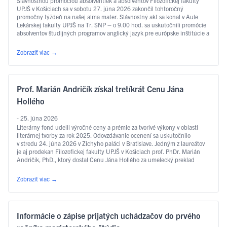
Slávnostnou promóciou absolventiek a absolventov Filozofickej fakulty
UPJŠ v Košiciach sa v sobotu 27. júna 2026 zakončil tohtoročný
promočný týždeň na našej alma mater. Slávnostný akt sa konal v Aule
Lekárskej fakulty UPJŠ na Tr. SNP – o 9.00 hod. sa uskutočnili promócie
absolventov študijných programov anglický jazyk pre európske inštitúcie a
ekonomiku, slovakisticko-mediálne štúdiá, filozofia, sociálna práca …
Čítať ďalej
Zobraziť viac
→
Prof. Marián Andričík získal tretíkrát Cenu Jána
Hollého
- 25. júna 2026
Literárny fond udelil výročné ceny a prémie za tvorivé výkony v oblasti
literárnej tvorby za rok 2025. Odovzdávanie ocenení sa uskutočnilo
v stredu 24. júna 2026 v Zichyho paláci v Bratislave. Jedným z laureátov
je aj prodekan Filozofickej fakulty UPJŠ v Košiciach prof. PhDr. Marián
Andričík, PhD., ktorý dostal Cenu Jána Hollého za umelecký preklad
v kategórii poézia, a to za prvý slovenský preklad …
Čítať ďalej
Zobraziť viac
→
Informácie o zápise prijatých uchádzačov do prvého