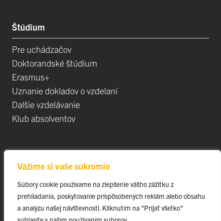
Štúdium
Pre uchádzačov
Doktorandské štúdium
Erasmus+
Uznanie dokladov o vzdelaní
Dalšie vzdelávanie
Klub absolventov
Veda
Vážime si vaše súkromie
Postdoktorandské pozíce
Súbory cookie používame na zlepšenie vášho zážitku z
Projekty
prehliadania, poskytovanie prispôsobených reklám alebo obsahu
Špičkové tímy
a analýzu našej návštevnosti. Kliknutím na "Prijať všetko"
TIP-UPJŠ
súhlasíte s naším používaním súborov