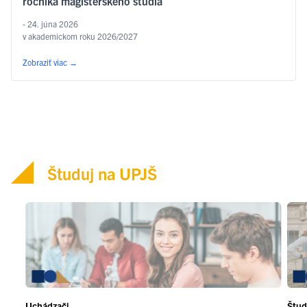
ročníka magisterského štúdia
- 24. júna 2026
v akademickom roku 2026/2027
Zobraziť viac
→
Študuj na UPJŠ
Uchádzači
Štud