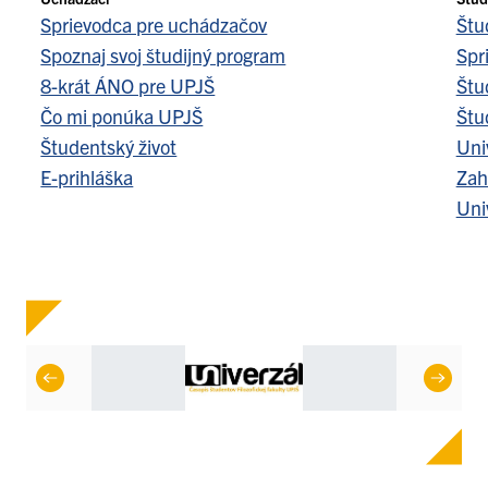
Sprievodca pre uchádzačov
Štu
Spoznaj svoj študijný program
Spr
8-krát ÁNO pre UPJŠ
Štu
Čo mi ponúka UPJŠ
Štu
Študentský život
Uni
E-prihláška
Zah
Uni