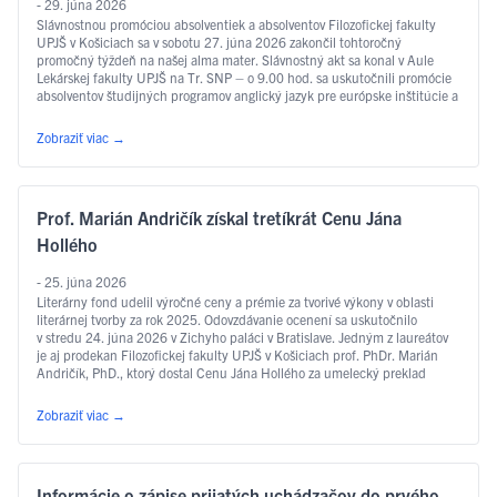
- 29. júna 2026
Slávnostnou promóciou absolventiek a absolventov Filozofickej fakulty
UPJŠ v Košiciach sa v sobotu 27. júna 2026 zakončil tohtoročný
promočný týždeň na našej alma mater. Slávnostný akt sa konal v Aule
Lekárskej fakulty UPJŠ na Tr. SNP – o 9.00 hod. sa uskutočnili promócie
absolventov študijných programov anglický jazyk pre európske inštitúcie a
ekonomiku, slovakisticko-mediálne štúdiá, filozofia, sociálna práca …
Čítať ďalej
Zobraziť viac
→
Prof. Marián Andričík získal tretíkrát Cenu Jána
Hollého
- 25. júna 2026
Literárny fond udelil výročné ceny a prémie za tvorivé výkony v oblasti
literárnej tvorby za rok 2025. Odovzdávanie ocenení sa uskutočnilo
v stredu 24. júna 2026 v Zichyho paláci v Bratislave. Jedným z laureátov
je aj prodekan Filozofickej fakulty UPJŠ v Košiciach prof. PhDr. Marián
Andričík, PhD., ktorý dostal Cenu Jána Hollého za umelecký preklad
v kategórii poézia, a to za prvý slovenský preklad …
Čítať ďalej
Zobraziť viac
→
Informácie o zápise prijatých uchádzačov do prvého