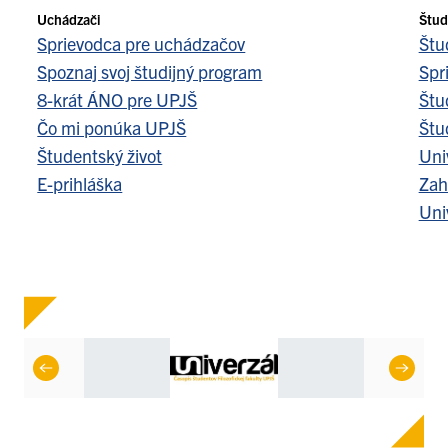
Uchádzači
Štud
Sprievodca pre uchádzačov
Štu
Spoznaj svoj študijný program
Spr
8-krát ÁNO pre UPJŠ
Štu
Čo mi ponúka UPJŠ
Štu
Študentský život
Uni
E-prihláška
Zah
Uni