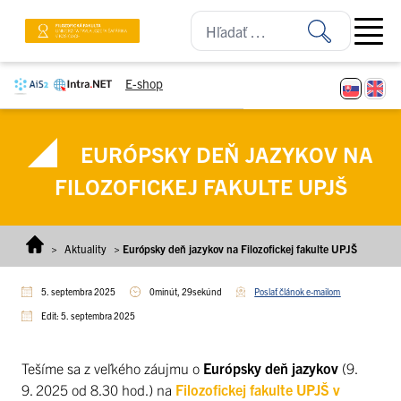
Prejsť na obsah
Open ma
E-shop
EURÓPSKY DEŇ JAZYKOV NA
FILOZOFICKEJ FAKULTE UPJŠ
>
Aktuality
>
Európsky deň jazykov na Filozofickej fakulte UPJŠ
5. septembra 2025
0minút, 29sekúnd
Poslať článok e-mailom
Edit: 5. septembra 2025
Tešíme sa z veľkého záujmu o
Európsky deň jazykov
(9.
9. 2025 od 8.30 hod.) na
Filozofickej fakulte UPJŠ v