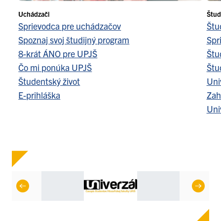
Uchádzači
Štud
Sprievodca pre uchádzačov
Štu
Spoznaj svoj študijný program
Spr
8-krát ÁNO pre UPJŠ
Štu
Čo mi ponúka UPJŠ
Štu
Študentský život
Uni
E-prihláška
Zah
Uni