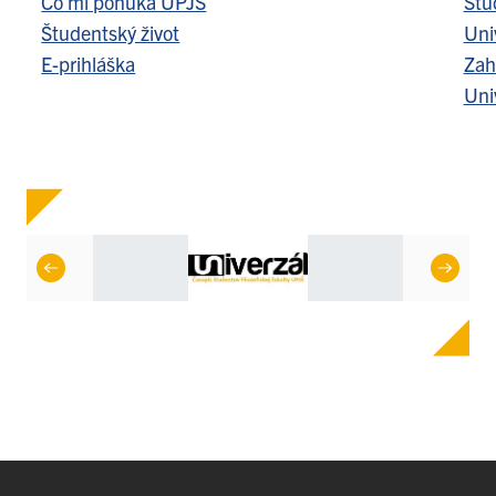
Čo mi ponúka UPJŠ
Štu
Študentský život
Uni
E-prihláška
Zah
Uni