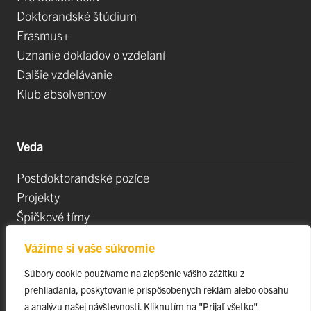
Doktorandské štúdium
Erasmus+
Uznanie dokladov o vzdelaní
Dalšie vzdelávanie
Klub absolventov
Veda
Postdoktorandské pozíce
Projekty
Špičkové tímy
TIP-UPJŠ
Vážime si vaše súkromie
Vedecké parky
Súbory cookie používame na zlepšenie vášho zážitku z
Evidencia publikačnej činnosti
prehliadania, poskytovanie prispôsobených reklám alebo obsahu
Habilitačné a vymenúvacie konania
a analýzu našej návštevnosti. Kliknutím na "Prijať všetko"