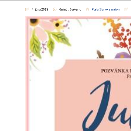
4. júna 2019
0minút, 0sekúnd
Poslať článok e-mailom