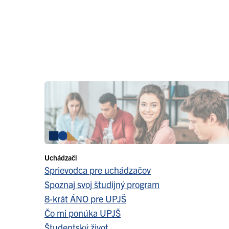
Uchádzači
Sprievodca pre uchádzačov
Spoznaj svoj študijný program
8-krát ÁNO pre UPJŠ
Čo mi ponúka UPJŠ
Študentský život