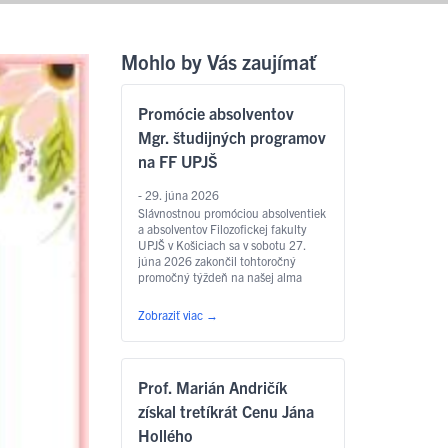
Mohlo by Vás zaujímať
Promócie absolventov
Mgr. študijných programov
na FF UPJŠ
- 29. júna 2026
Slávnostnou promóciou absolventiek
a absolventov Filozofickej fakulty
UPJŠ v Košiciach sa v sobotu 27.
júna 2026 zakončil tohtoročný
promočný týždeň na našej alma
mater. Slávnostný akt sa konal v
Aule Lekárskej fakulty UPJŠ na Tr.
Zobraziť viac
→
SNP – o 9.00 hod. sa uskutočnili
promócie absolventov študijných
programov anglický jazyk pre
európske inštitúcie a ekonomiku,
Prof. Marián Andričík
slovakisticko-mediálne štúdiá,
filozofia, sociálna práca …
Čítať
získal tretíkrát Cenu Jána
ďalej
Hollého