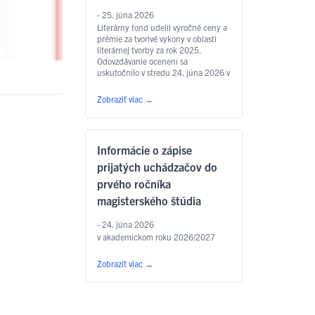
- 25. júna 2026
Literárny fond udelil výročné ceny a
prémie za tvorivé výkony v oblasti
literárnej tvorby za rok 2025.
Odovzdávanie ocenení sa
uskutočnilo v stredu 24. júna 2026 v
Zichyho paláci v Bratislave. Jedným
z laureátov je aj
Zobraziť viac
→
prodekan Filozofickej fakulty UPJŠ
v Košiciach prof. PhDr. Marián
Andričík, PhD., ktorý dostal Cenu
Jána Hollého za umelecký preklad
Informácie o zápise
v kategórii poézia, a to za prvý
slovenský preklad …
Čítať ďalej
prijatých uchádzačov do
prvého ročníka
magisterského štúdia
- 24. júna 2026
v akademickom roku 2026/2027
Zobraziť viac
→