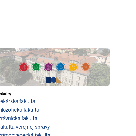
akulty
Lekárska fakulta
ilozofická fakulta
Právnicka fakulta
akulta verejnej správy
Prírodovedecká fakulta