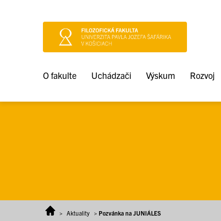
Prejsť na obsah
O fakulte
Uchádzači
Výskum
Rozvoj
>
Aktuality
>
Pozvánka na JUNIÁLES