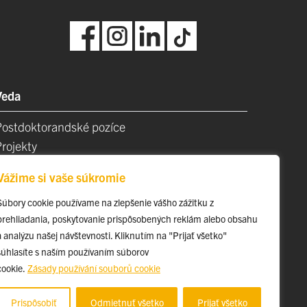
Veda
Postdoktorandské pozíce
Projekty
Špičkové tímy
Vážime si vaše súkromie
TIP-UPJŠ
Vedecké parky
Súbory cookie používame na zlepšenie vášho zážitku z
prehliadania, poskytovanie prispôsobených reklám alebo obsahu
videncia publikačnej činnosti
a analýzu našej návštevnosti. Kliknutím na "Prijať všetko"
Habilitačné a vymenúvacie konania
súhlasíte s naším používaním súborov
cookie.
Zásady používání souborů cookie
Prispôsobiť
Odmietnuť všetko
Prijať všetko