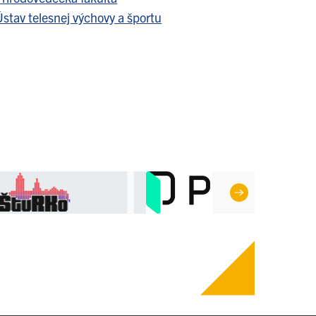
stav telesnej výchovy a športu