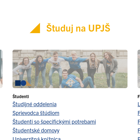
Študuj na UPJŠ
Študenti
F
Študijné oddelenia
Sprievodca štúdiom
F
Študenti so špecifickými potrebami
Študentské domovy
F
Univerzitná knižnica