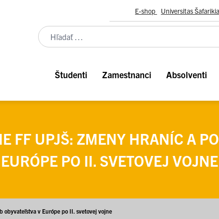
E-shop
Universitas Šafariki
Študenti
Zamestnanci
Absolventi
E FF UPJŠ: ZMENY HRANÍC A P
EURÓPE PO II. SVETOVEJ VOJNE
 obyvateľstva v Európe po II. svetovej vojne