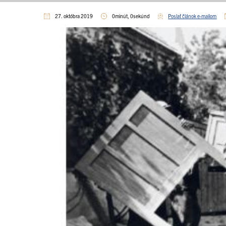
27. októbra 2019
0minút, 0sekúnd
Poslať článok e-mailom