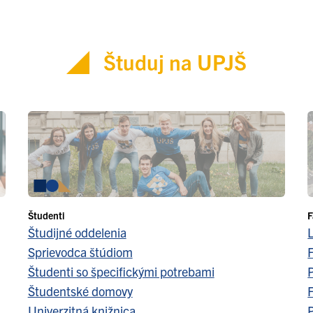
Študuj na UPJŠ
Študenti
F
Študijné oddelenia
Sprievodca štúdiom
F
Študenti so špecifickými potrebami
Študentské domovy
F
Univerzitná knižnica