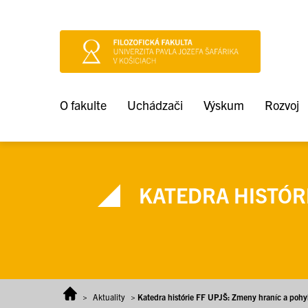
Prejsť na obsah
O fakulte
Uchádzači
Výskum
Rozvoj
KATEDRA HISTÓRI
>
Aktuality
>
Katedra histórie FF UPJŠ: Zmeny hraníc a pohyb