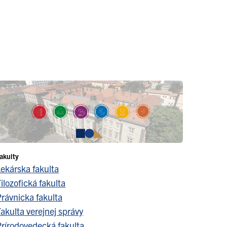
akulty
Lekárska fakulta
ilozofická fakulta
Právnicka fakulta
akulta verejnej správy
Prírodovedecká fakulta