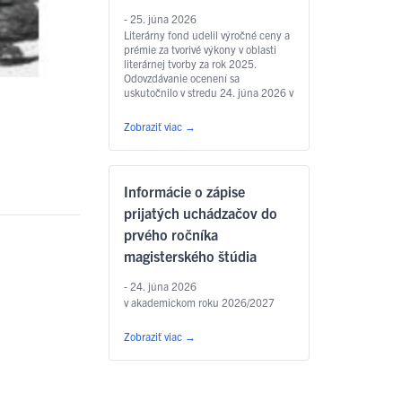
- 25. júna 2026
Literárny fond udelil výročné ceny a
prémie za tvorivé výkony v oblasti
literárnej tvorby za rok 2025.
Odovzdávanie ocenení sa
uskutočnilo v stredu 24. júna 2026 v
Zichyho paláci v Bratislave. Jedným
z laureátov je aj
Zobraziť viac
→
prodekan Filozofickej fakulty UPJŠ
v Košiciach prof. PhDr. Marián
Andričík, PhD., ktorý dostal Cenu
Jána Hollého za umelecký preklad
Informácie o zápise
v kategórii poézia, a to za prvý
slovenský preklad …
Čítať ďalej
prijatých uchádzačov do
prvého ročníka
magisterského štúdia
- 24. júna 2026
v akademickom roku 2026/2027
Zobraziť viac
→