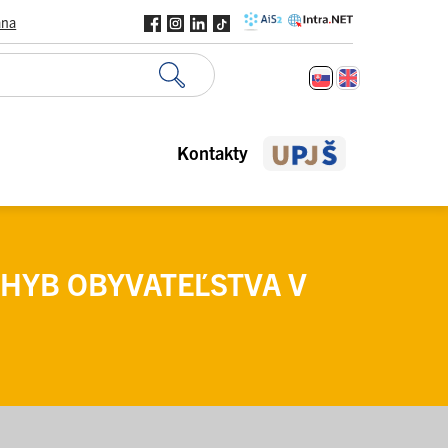
ana
Kontakty
OHYB OBYVATEĽSTVA V