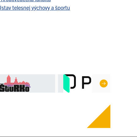
stav telesnej výchovy a športu