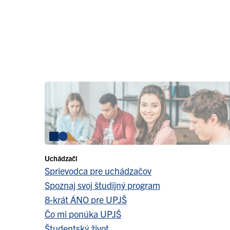
Uchádzači
Sprievodca pre uchádzačov
Spoznaj svoj študijný program
8-krát ÁNO pre UPJŠ
Čo mi ponúka UPJŠ
Študentský život