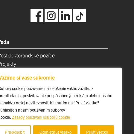
Veda
Postdoktorandské pozíce
Projekty
Špičkové tímy
Vážime si vaše súkromie
TIP-UPJŠ
Vedecké parky
Súbory cookie používame na zlepšenie vášho zážitku z
prehliadania, poskytovanie prispôsobených reklám alebo obsahu
videncia publikačnej činnosti
a analýzu našej návštevnosti. Kliknutím na "Prijať všetko"
Habilitačné a vymenúvacie konania
súhlasíte s naším používaním súborov
cookie.
Zásady používání souborů cookie
Prispôsobiť
Odmietnuť všetko
Prijať všetko