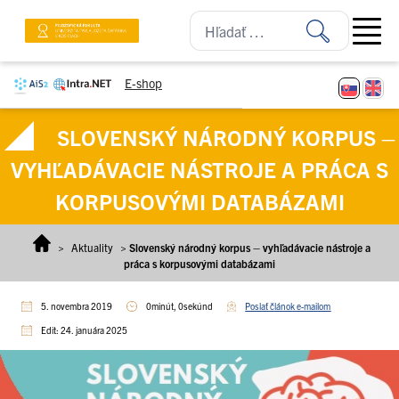
Prejsť na obsah
Open ma
E-shop
SLOVENSKÝ NÁRODNÝ KORPUS –
VYHĽADÁVACIE NÁSTROJE A PRÁCA S
KORPUSOVÝMI DATABÁZAMI
>
Aktuality
>
Slovenský národný korpus – vyhľadávacie nástroje a
práca s korpusovými databázami
5. novembra 2019
0minút, 0sekúnd
Poslať článok e-mailom
Edit: 24. januára 2025