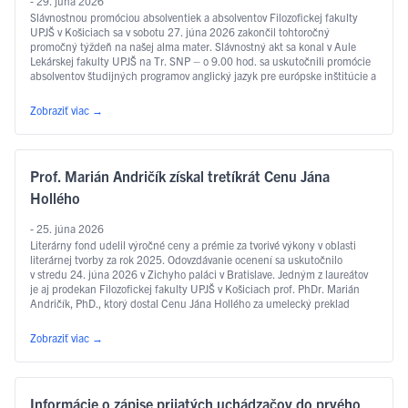
- 29. júna 2026
Slávnostnou promóciou absolventiek a absolventov Filozofickej fakulty
UPJŠ v Košiciach sa v sobotu 27. júna 2026 zakončil tohtoročný
promočný týždeň na našej alma mater. Slávnostný akt sa konal v Aule
Lekárskej fakulty UPJŠ na Tr. SNP – o 9.00 hod. sa uskutočnili promócie
absolventov študijných programov anglický jazyk pre európske inštitúcie a
ekonomiku, slovakisticko-mediálne štúdiá, filozofia, sociálna práca …
Čítať ďalej
Zobraziť viac
→
Prof. Marián Andričík získal tretíkrát Cenu Jána
Hollého
- 25. júna 2026
Literárny fond udelil výročné ceny a prémie za tvorivé výkony v oblasti
literárnej tvorby za rok 2025. Odovzdávanie ocenení sa uskutočnilo
v stredu 24. júna 2026 v Zichyho paláci v Bratislave. Jedným z laureátov
je aj prodekan Filozofickej fakulty UPJŠ v Košiciach prof. PhDr. Marián
Andričík, PhD., ktorý dostal Cenu Jána Hollého za umelecký preklad
v kategórii poézia, a to za prvý slovenský preklad …
Čítať ďalej
Zobraziť viac
→
Informácie o zápise prijatých uchádzačov do prvého