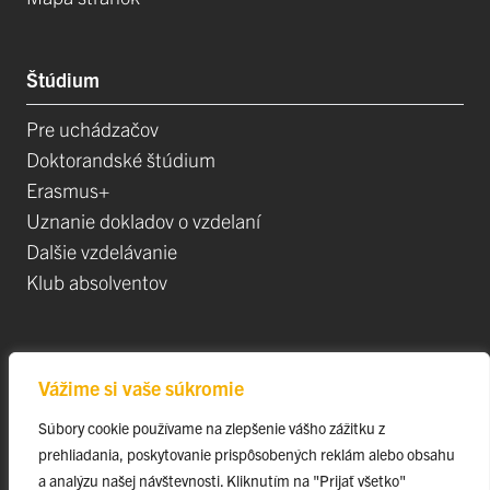
Štúdium
Pre uchádzačov
Doktorandské štúdium
Erasmus+
Uznanie dokladov o vzdelaní
Dalšie vzdelávanie
Klub absolventov
Veda
Vážime si vaše súkromie
Postdoktorandské pozíce
Súbory cookie používame na zlepšenie vášho zážitku z
Projekty
prehliadania, poskytovanie prispôsobených reklám alebo obsahu
Špičkové tímy
a analýzu našej návštevnosti. Kliknutím na "Prijať všetko"