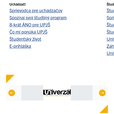
Uchádzači
Štud
Sprievodca pre uchádzačov
Štu
Spoznaj svoj študijný program
Spr
8-krát ÁNO pre UPJŠ
Štu
Čo mi ponúka UPJŠ
Štu
Študentský život
Uni
E-prihláška
Zah
Uni