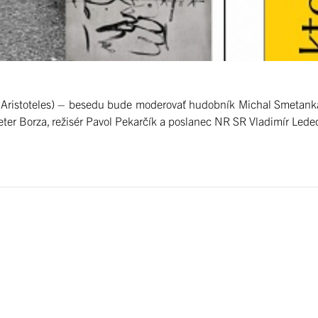
 Aristoteles) – besedu bude moderovať hudobník Michal Smetank
ter Borza, režisér Pavol Pekarčík a poslanec NR SR Vladimír Lede