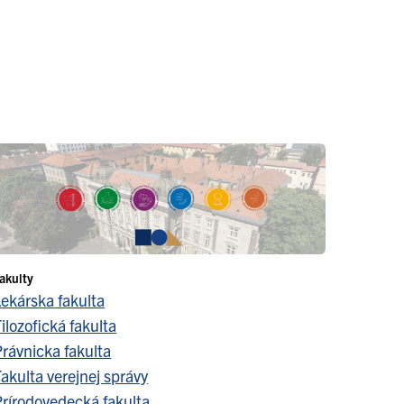
akulty
Lekárska fakulta
ilozofická fakulta
Právnicka fakulta
akulta verejnej správy
Prírodovedecká fakulta