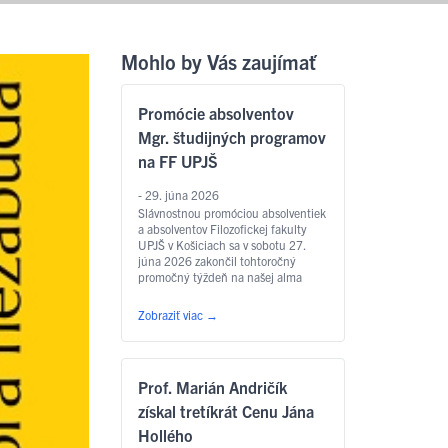
Mohlo by Vás zaujímať
Promócie absolventov
Mgr. študijných programov
na FF UPJŠ
- 29. júna 2026
Slávnostnou promóciou absolventiek
a absolventov Filozofickej fakulty
UPJŠ v Košiciach sa v sobotu 27.
júna 2026 zakončil tohtoročný
promočný týždeň na našej alma
mater. Slávnostný akt sa konal v
Aule Lekárskej fakulty UPJŠ na Tr.
Zobraziť viac
→
SNP – o 9.00 hod. sa uskutočnili
promócie absolventov študijných
programov anglický jazyk pre
európske inštitúcie a ekonomiku,
Prof. Marián Andričík
slovakisticko-mediálne štúdiá,
filozofia, sociálna práca …
Čítať
získal tretíkrát Cenu Jána
ďalej
Hollého