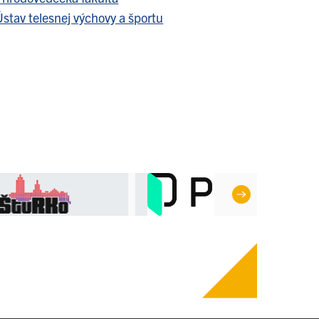
stav telesnej výchovy a športu