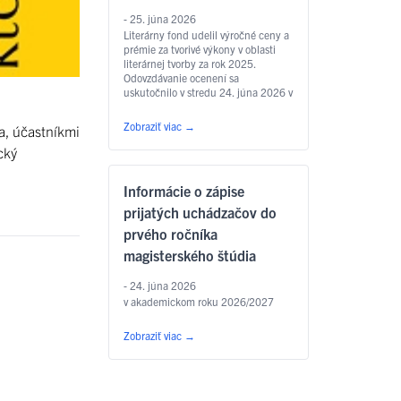
- 25. júna 2026
Literárny fond udelil výročné ceny a
prémie za tvorivé výkony v oblasti
literárnej tvorby za rok 2025.
Odovzdávanie ocenení sa
uskutočnilo v stredu 24. júna 2026 v
Zichyho paláci v Bratislave. Jedným
z laureátov je aj
Zobraziť viac
→
a, účastníkmi
prodekan Filozofickej fakulty UPJŠ
v Košiciach prof. PhDr. Marián
cký
Andričík, PhD., ktorý dostal Cenu
Jána Hollého za umelecký preklad
Informácie o zápise
v kategórii poézia, a to za prvý
slovenský preklad …
Čítať ďalej
prijatých uchádzačov do
prvého ročníka
magisterského štúdia
- 24. júna 2026
v akademickom roku 2026/2027
Zobraziť viac
→