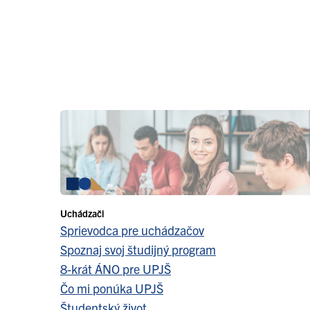
Uchádzači
Sprievodca pre uchádzačov
Spoznaj svoj študijný program
8-krát ÁNO pre UPJŠ
Čo mi ponúka UPJŠ
Študentský život