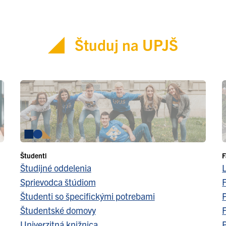
Študuj na UPJŠ
Študenti
F
Študijné oddelenia
Sprievodca štúdiom
F
Študenti so špecifickými potrebami
Študentské domovy
F
Univerzitná knižnica