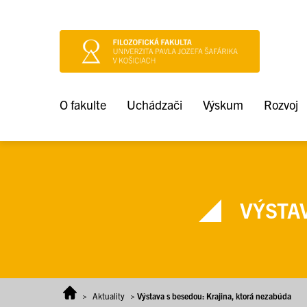
Prejsť na obsah
O fakulte
Uchádzači
Výskum
Rozvoj
VÝSTAV
>
Aktuality
>
Výstava s besedou: Krajina, ktorá nezabúda