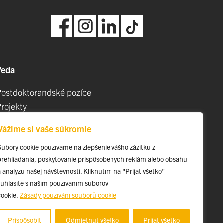
Veda
Postdoktorandské pozíce
Projekty
Špičkové tímy
Vážime si vaše súkromie
TIP-UPJŠ
Vedecké parky
Súbory cookie používame na zlepšenie vášho zážitku z
prehliadania, poskytovanie prispôsobených reklám alebo obsahu
videncia publikačnej činnosti
a analýzu našej návštevnosti. Kliknutím na "Prijať všetko"
Habilitačné a vymenúvacie konania
súhlasíte s naším používaním súborov
cookie.
Zásady používání souborů cookie
Prispôsobiť
Odmietnuť všetko
Prijať všetko