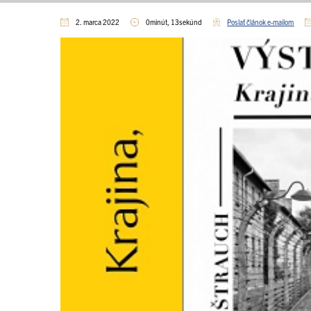
2. marca 2022
0minút, 13sekúnd
Poslať článok e-mailom