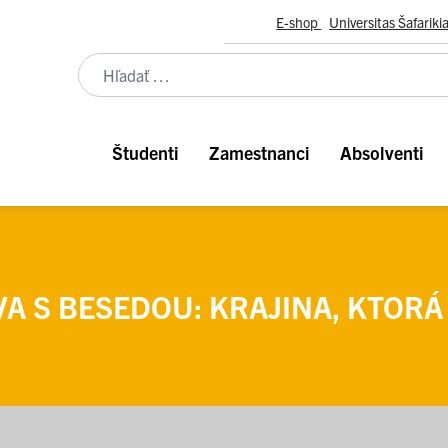
E-shop
Universitas Šafariki
Študenti
Zamestnanci
Absolventi
A S BESEDOU: KRAJINA, KTOR