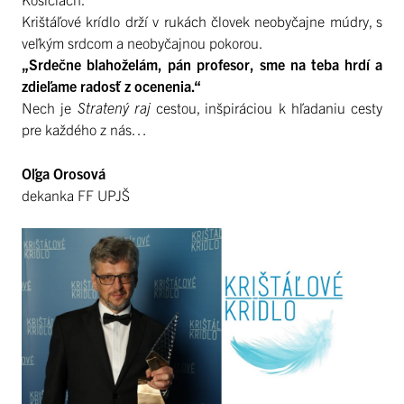
Krištáľové krídlo drží v rukách človek neobyčajne múdry, s
veľkým srdcom a neobyčajnou pokorou.
„Srdečne blahoželám, pán profesor, sme na teba hrdí a
zdieľame radosť z ocenenia.“
Nech je
Stratený raj
cestou, inšpiráciou k hľadaniu cesty
pre každého z nás…
Oľga Orosová
dekanka FF UPJŠ