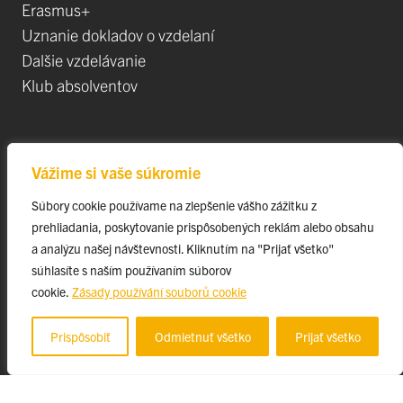
Erasmus+
Uznanie dokladov o vzdelaní
Dalšie vzdelávanie
Klub absolventov
Veda
Vážime si vaše súkromie
Postdoktorandské pozíce
Súbory cookie používame na zlepšenie vášho zážitku z
Projekty
prehliadania, poskytovanie prispôsobených reklám alebo obsahu
Špičkové tímy
a analýzu našej návštevnosti. Kliknutím na "Prijať všetko"
TIP-UPJŠ
súhlasíte s naším používaním súborov
cookie.
Zásady používání souborů cookie
Vedecké parky
Evidencia publikačnej činnosti
Prispôsobiť
Odmietnuť všetko
Prijať všetko
Habilitačné a vymenúvacie konania