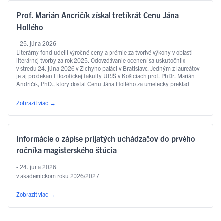
Prof. Marián Andričík získal tretíkrát Cenu Jána
Hollého
- 25. júna 2026
Literárny fond udelil výročné ceny a prémie za tvorivé výkony v oblasti
literárnej tvorby za rok 2025. Odovzdávanie ocenení sa uskutočnilo
v stredu 24. júna 2026 v Zichyho paláci v Bratislave. Jedným z laureátov
je aj prodekan Filozofickej fakulty UPJŠ v Košiciach prof. PhDr. Marián
Andričík, PhD., ktorý dostal Cenu Jána Hollého za umelecký preklad
v kategórii poézia, a to za prvý slovenský preklad …
Čítať ďalej
Zobraziť viac
→
Informácie o zápise prijatých uchádzačov do prvého
ročníka magisterského štúdia
- 24. júna 2026
v akademickom roku 2026/2027
Zobraziť viac
→