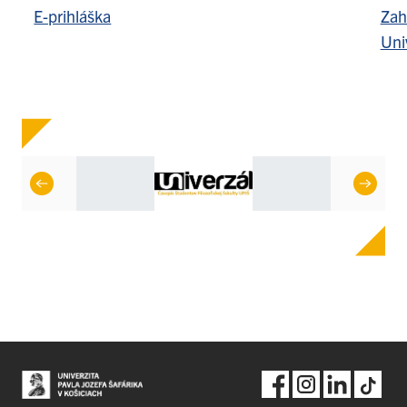
E-prihláška
Zah
Uni