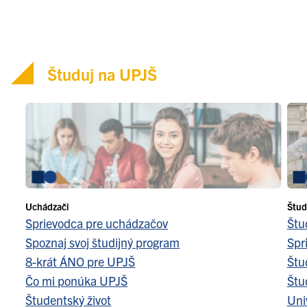
Študuj na UPJŠ
Uchádzači
Štud
Sprievodca pre uchádzačov
Štu
Spoznaj svoj študijný program
Spr
8-krát ÁNO pre UPJŠ
Štu
Čo mi ponúka UPJŠ
Štu
Študentský život
Uni