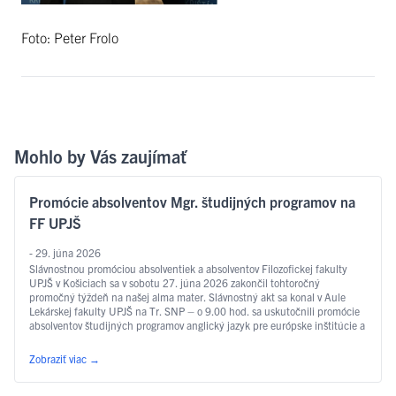
Foto: Peter Frolo
Mohlo by Vás zaujímať
Promócie absolventov Mgr. študijných programov na
FF UPJŠ
- 29. júna 2026
Slávnostnou promóciou absolventiek a absolventov Filozofickej fakulty
UPJŠ v Košiciach sa v sobotu 27. júna 2026 zakončil tohtoročný
promočný týždeň na našej alma mater. Slávnostný akt sa konal v Aule
Lekárskej fakulty UPJŠ na Tr. SNP – o 9.00 hod. sa uskutočnili promócie
absolventov študijných programov anglický jazyk pre európske inštitúcie a
ekonomiku, slovakisticko-mediálne štúdiá, filozofia, sociálna práca …
Čítať ďalej
Zobraziť viac
→