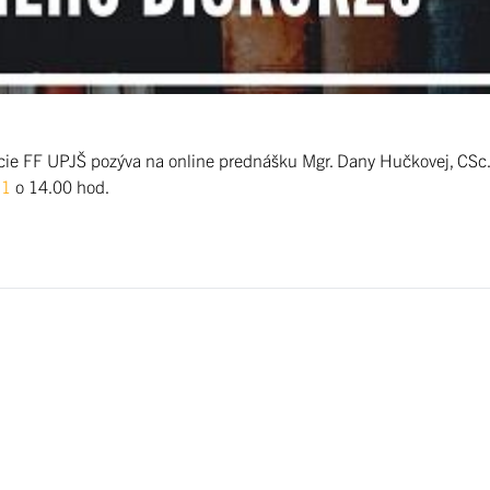
kácie FF UPJŠ pozýva na online prednášku Mgr. Dany Hučkovej, CSc.:
21
o 14.00 hod.