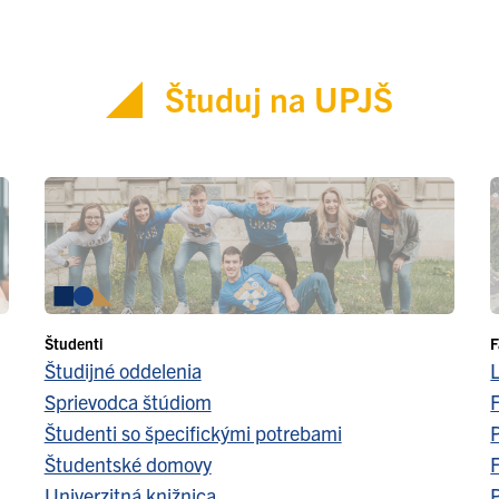
Študuj na UPJŠ
Študenti
F
Študijné oddelenia
Sprievodca štúdiom
F
Študenti so špecifickými potrebami
Študentské domovy
F
Univerzitná knižnica