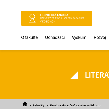
Prejsť na obsah
O fakulte
Uchádzači
Výskum
Rozvoj
LITERA
>
Aktuality
>
Literatúra ako súčasť sociálneho diskurzu