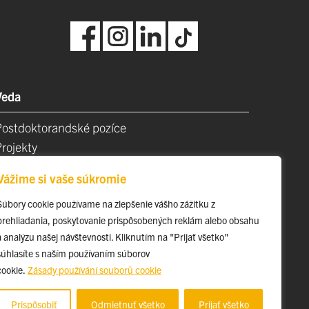
Veda
Postdoktorandské pozíce
Projekty
Špičkové tímy
Vážime si vaše súkromie
TIP-UPJŠ
Vedecké parky
Súbory cookie používame na zlepšenie vášho zážitku z
prehliadania, poskytovanie prispôsobených reklám alebo obsahu
videncia publikačnej činnosti
a analýzu našej návštevnosti. Kliknutím na "Prijať všetko"
Habilitačné a vymenúvacie konania
súhlasíte s naším používaním súborov
cookie.
Zásady používání souborů cookie
Prispôsobiť
Odmietnuť všetko
Prijať všetko