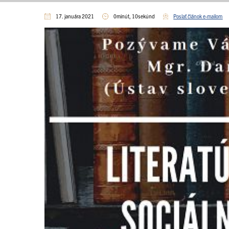
17. januára 2021
0minút, 10sekúnd
Poslať článok e-mailom