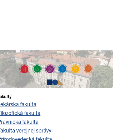
akulty
Lekárska fakulta
ilozofická fakulta
Právnicka fakulta
akulta verejnej správy
Prírodovedecká fakulta