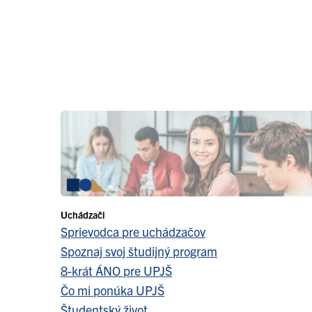
Uchádzači
Sprievodca pre uchádzačov
Spoznaj svoj študijný program
8-krát ÁNO pre UPJŠ
Čo mi ponúka UPJŠ
Študentský život