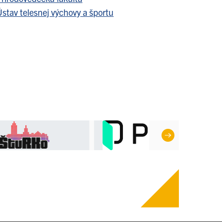
stav telesnej výchovy a športu