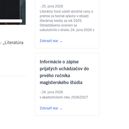
- 25. júna 2026
Literárny fond udelil výročné ceny a
prémie za tvorivé výkony v oblasti
literárnej tvorby za rok 2025.
Odovzdávanie ocenení sa
uskutočnilo v stredu 24. júna 2026 v
Zichyho paláci v Bratislave. Jedným
z laureátov je aj
Zobraziť viac
→
 „Literatúra
prodekan Filozofickej fakulty UPJŠ
v Košiciach prof. PhDr. Marián
Andričík, PhD., ktorý dostal Cenu
Jána Hollého za umelecký preklad
Informácie o zápise
v kategórii poézia, a to za prvý
slovenský preklad …
Čítať ďalej
prijatých uchádzačov do
prvého ročníka
magisterského štúdia
- 24. júna 2026
v akademickom roku 2026/2027
Zobraziť viac
→