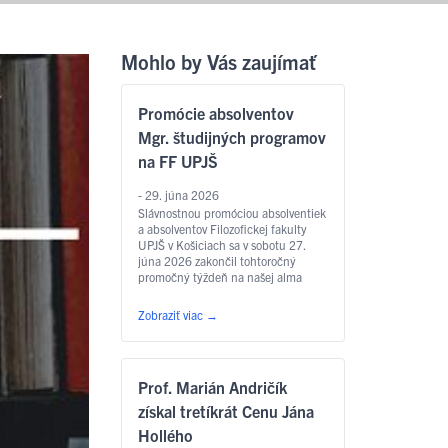
Mohlo by Vás zaujímať
Promócie absolventov
Mgr. študijných programov
na FF UPJŠ
- 29. júna 2026
Slávnostnou promóciou absolventiek
a absolventov Filozofickej fakulty
UPJŠ v Košiciach sa v sobotu 27.
júna 2026 zakončil tohtoročný
promočný týždeň na našej alma
mater. Slávnostný akt sa konal v
Aule Lekárskej fakulty UPJŠ na Tr.
Zobraziť viac
→
SNP – o 9.00 hod. sa uskutočnili
promócie absolventov študijných
programov anglický jazyk pre
európske inštitúcie a ekonomiku,
Prof. Marián Andričík
slovakisticko-mediálne štúdiá,
filozofia, sociálna práca …
Čítať
získal tretíkrát Cenu Jána
ďalej
Hollého