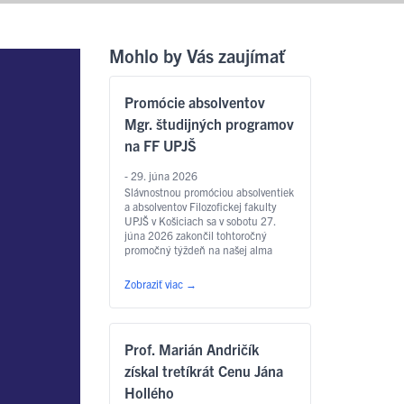
Mohlo by Vás zaujímať
Promócie absolventov
Mgr. študijných programov
na FF UPJŠ
- 29. júna 2026
Slávnostnou promóciou absolventiek
a absolventov Filozofickej fakulty
UPJŠ v Košiciach sa v sobotu 27.
júna 2026 zakončil tohtoročný
promočný týždeň na našej alma
mater. Slávnostný akt sa konal v
Aule Lekárskej fakulty UPJŠ na Tr.
Zobraziť viac
→
SNP – o 9.00 hod. sa uskutočnili
promócie absolventov študijných
programov anglický jazyk pre
európske inštitúcie a ekonomiku,
Prof. Marián Andričík
slovakisticko-mediálne štúdiá,
filozofia, sociálna práca …
Čítať
získal tretíkrát Cenu Jána
ďalej
Hollého