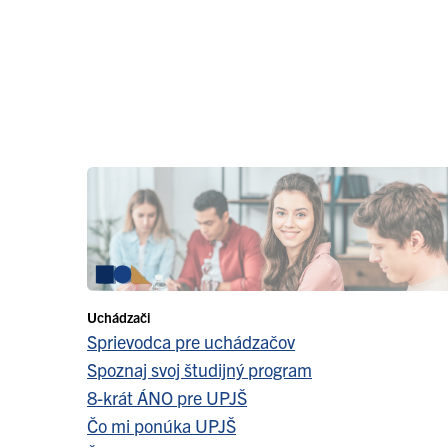
Uchádzači
Sprievodca pre uchádzačov
Spoznaj svoj študijný program
8-krát ÁNO pre UPJŠ
Čo mi ponúka UPJŠ