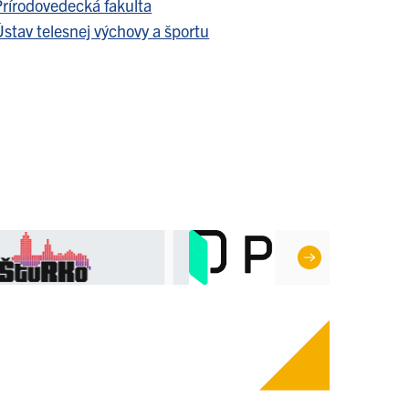
Prírodovedecká fakulta
stav telesnej výchovy a športu