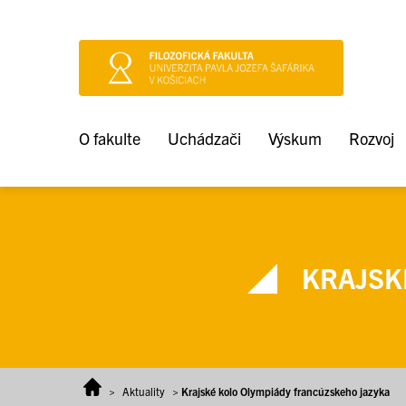
Prejsť na obsah
O fakulte
Uchádzači
Výskum
Rozvoj
KRAJSK
>
Aktuality
>
Krajské kolo Olympiády francúzskeho jazyka