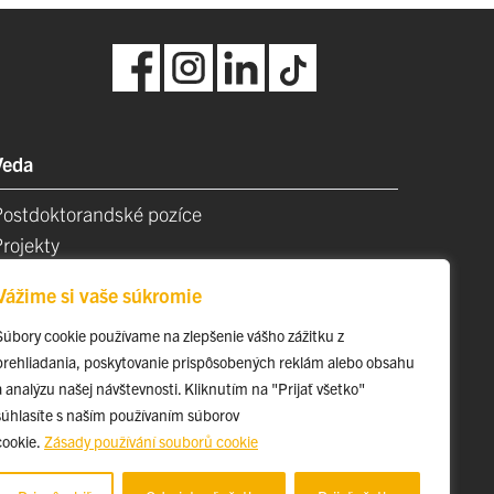
Veda
Postdoktorandské pozíce
Projekty
Špičkové tímy
Vážime si vaše súkromie
TIP-UPJŠ
Vedecké parky
Súbory cookie používame na zlepšenie vášho zážitku z
prehliadania, poskytovanie prispôsobených reklám alebo obsahu
videncia publikačnej činnosti
a analýzu našej návštevnosti. Kliknutím na "Prijať všetko"
Habilitačné a vymenúvacie konania
súhlasíte s naším používaním súborov
cookie.
Zásady používání souborů cookie