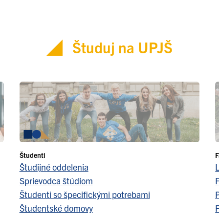
Študuj na UPJŠ
Študenti
F
Študijné oddelenia
Sprievodca štúdiom
F
Študenti so špecifickými potrebami
Študentské domovy
F