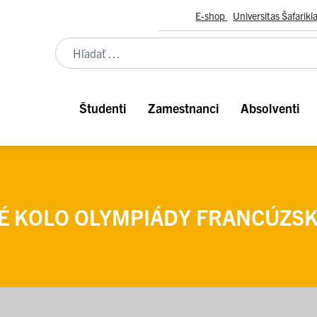
E-shop
Universitas Šafariki
Študenti
Zamestnanci
Absolventi
É KOLO OLYMPIÁDY FRANCÚZSK