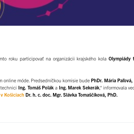
to roku participovať na organizácii krajského kola
Olympiády 
om online móde. Predsedníčkou komisie bude
PhDr. Mária Paľová,
 technici
Ing. Tomáš Polák
a
Ing. Marek Sekerák
,“ informovala v
 v Košiciach
Dr. h. c. doc. Mgr. Slávka Tomaščíková, PhD.