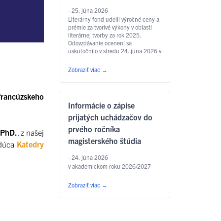
- 25. júna 2026
Literárny fond udelil výročné ceny a
prémie za tvorivé výkony v oblasti
literárnej tvorby za rok 2025.
Odovzdávanie ocenení sa
uskutočnilo v stredu 24. júna 2026 v
Zichyho paláci v Bratislave. Jedným
z laureátov je aj
Zobraziť viac
→
prodekan Filozofickej fakulty UPJŠ
v Košiciach prof. PhDr. Marián
Andričík, PhD., ktorý dostal Cenu
francúzskeho
Jána Hollého za umelecký preklad
Informácie o zápise
v kategórii poézia, a to za prvý
slovenský preklad …
Čítať ďalej
prijatých uchádzačov do
prvého ročníka
 PhD.
, z našej
magisterského štúdia
edúca
Katedry
- 24. júna 2026
v akademickom roku 2026/2027
Zobraziť viac
→