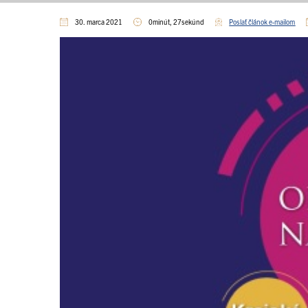
30. marca 2021
0minút, 27sekúnd
Poslať článok e-mailom