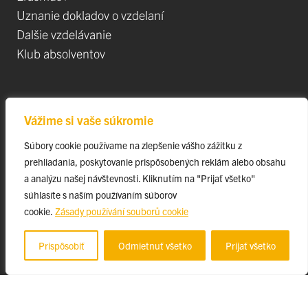
Uznanie dokladov o vzdelaní
Dalšie vzdelávanie
Klub absolventov
Veda
Vážime si vaše súkromie
Postdoktorandské pozíce
Súbory cookie používame na zlepšenie vášho zážitku z
Projekty
prehliadania, poskytovanie prispôsobených reklám alebo obsahu
Špičkové tímy
a analýzu našej návštevnosti. Kliknutím na "Prijať všetko"
TIP-UPJŠ
súhlasíte s naším používaním súborov
cookie.
Zásady používání souborů cookie
Vedecké parky
Evidencia publikačnej činnosti
Prispôsobiť
Odmietnuť všetko
Prijať všetko
Habilitačné a vymenúvacie konania