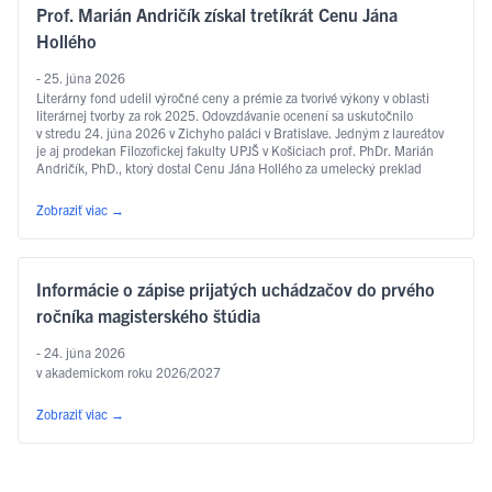
Prof. Marián Andričík získal tretíkrát Cenu Jána
Hollého
- 25. júna 2026
Literárny fond udelil výročné ceny a prémie za tvorivé výkony v oblasti
literárnej tvorby za rok 2025. Odovzdávanie ocenení sa uskutočnilo
v stredu 24. júna 2026 v Zichyho paláci v Bratislave. Jedným z laureátov
je aj prodekan Filozofickej fakulty UPJŠ v Košiciach prof. PhDr. Marián
Andričík, PhD., ktorý dostal Cenu Jána Hollého za umelecký preklad
v kategórii poézia, a to za prvý slovenský preklad …
Čítať ďalej
Zobraziť viac
→
Informácie o zápise prijatých uchádzačov do prvého
ročníka magisterského štúdia
- 24. júna 2026
v akademickom roku 2026/2027
Zobraziť viac
→