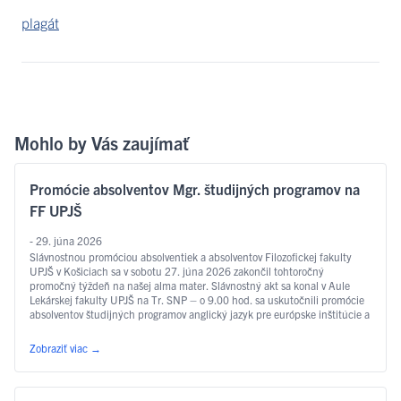
plagát
Mohlo by Vás zaujímať
Promócie absolventov Mgr. študijných programov na
FF UPJŠ
- 29. júna 2026
Slávnostnou promóciou absolventiek a absolventov Filozofickej fakulty
UPJŠ v Košiciach sa v sobotu 27. júna 2026 zakončil tohtoročný
promočný týždeň na našej alma mater. Slávnostný akt sa konal v Aule
Lekárskej fakulty UPJŠ na Tr. SNP – o 9.00 hod. sa uskutočnili promócie
absolventov študijných programov anglický jazyk pre európske inštitúcie a
ekonomiku, slovakisticko-mediálne štúdiá, filozofia, sociálna práca …
Čítať ďalej
Zobraziť viac
→