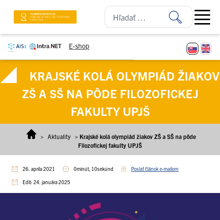
Prejsť na obsah
Open ma
E-shop
KRAJSKÉ KOLÁ OLYMPIÁD ŽIAKOV
ZŠ A SŠ NA PÔDE FILOZOFICKEJ
FAKULTY UPJŠ
>
Aktuality
>
Krajské kolá olympiád žiakov ZŠ a SŠ na pôde
Filozofickej fakulty UPJŠ
26. apríla 2021
0minút, 10sekúnd
Poslať článok e-mailom
Edit: 24. januára 2025