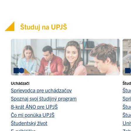
Študuj na UPJŠ
Uchádzači
Štud
Sprievodca pre uchádzačov
Štu
Spoznaj svoj študijný program
Spr
8-krát ÁNO pre UPJŠ
Štu
Čo mi ponúka UPJŠ
Štu
Študentský život
Uni