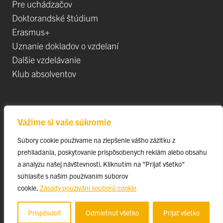
Pre uchádzačov
Doktorandské štúdium
Erasmus+
Uznanie dokladov o vzdelaní
Dalšie vzdelávanie
Klub absolventov
Veda
Vážime si vaše súkromie
Postdoktorandské pozíce
Súbory cookie používame na zlepšenie vášho zážitku z
Projekty
prehliadania, poskytovanie prispôsobených reklám alebo obsahu
Špičkové tímy
a analýzu našej návštevnosti. Kliknutím na "Prijať všetko"
TIP-UPJŠ
súhlasíte s naším používaním súborov
cookie.
Zásady používání souborů cookie
Vedecké parky
Evidencia publikačnej činnosti
Prispôsobiť
Odmietnuť všetko
Prijať všetko
Habilitačné a vymenúvacie konania