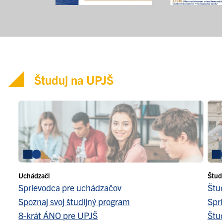
Študuj na UPJŠ
Uchádzači
Štud
Sprievodca pre uchádzačov
Štu
Spoznaj svoj študijný program
Spr
8-krát ÁNO pre UPJŠ
Štu