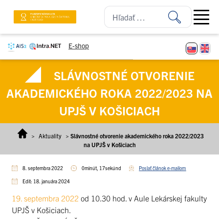
Prejsť na obsah
Open ma
E-shop
SLÁVNOSTNÉ OTVORENIE
AKADEMICKÉHO ROKA 2022/2023 NA
UPJŠ V KOŠICIACH
>
Aktuality
>
Slávnostné otvorenie akademického roka 2022/2023
na UPJŠ v Košiciach
8. septembra 2022
0minút, 17sekúnd
Poslať článok e-mailom
Edit: 18. januára 2024
19. septembra 2022
od 10.30 hod. v Aule Lekárskej fakulty
UPJŠ v Košiciach.