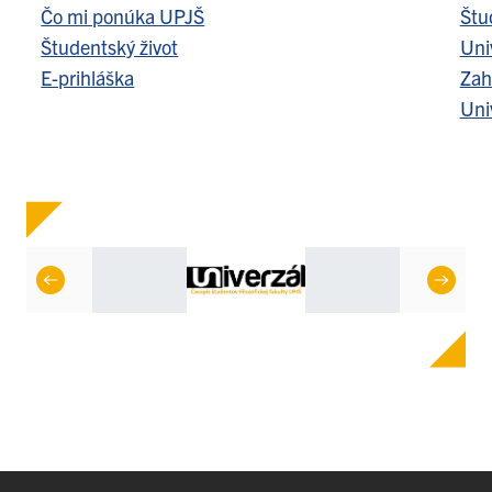
Čo mi ponúka UPJŠ
Štu
Študentský život
Uni
E-prihláška
Zah
Uni