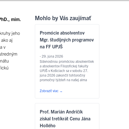
Mohlo by Vás zaujímať
 PhD., mim.
Promócie absolventov
okruhy jeho
Mgr. študijných programov
 ako aj
na FF UPJŠ
 a v
ústredným
- 29. júna 2026
enátu
Slávnostnou promóciou absolventiek
a absolventov Filozofickej fakulty
fickú
UPJŠ v Košiciach sa v sobotu 27.
júna 2026 zakončil tohtoročný
promočný týždeň na našej alma
mater. Slávnostný akt sa konal v
Aule Lekárskej fakulty UPJŠ na Tr.
Zobraziť viac
→
SNP – o 9.00 hod. sa uskutočnili
promócie absolventov študijných
programov anglický jazyk pre
európske inštitúcie a ekonomiku,
Prof. Marián Andričík
slovakisticko-mediálne štúdiá,
filozofia, sociálna práca …
Čítať
získal tretíkrát Cenu Jána
ďalej
Hollého