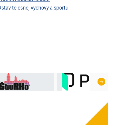
stav telesnej výchovy a športu