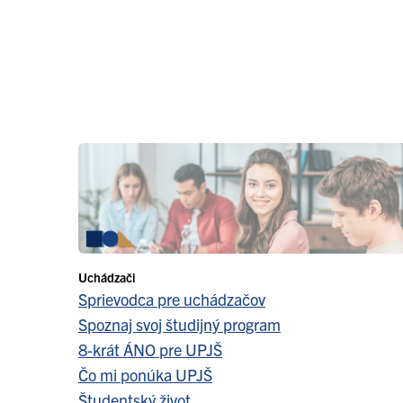
Uchádzači
Sprievodca pre uchádzačov
Spoznaj svoj študijný program
8-krát ÁNO pre UPJŠ
Čo mi ponúka UPJŠ
Študentský život