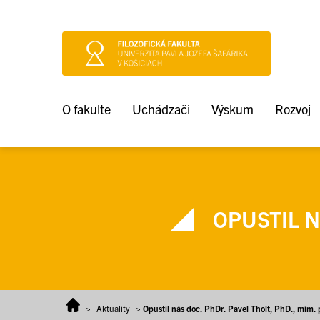
Prejsť na obsah
O fakulte
Uchádzači
Výskum
Rozvoj
OPUSTIL NÁ
>
Aktuality
>
Opustil nás doc. PhDr. Pavel Tholt, PhD., mim. 