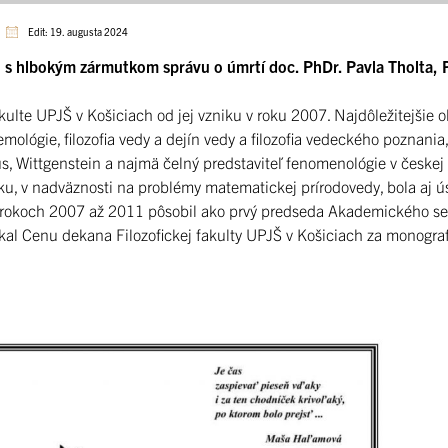
Edit: 19. augusta 2024
alo s hlbokým zármutkom správu o úmrtí doc. PhDr. Pavla Tholta,
fakulte UPJŠ v Košiciach od jej vzniku v roku 2007. Najdôležitejšie 
mológie, filozofia vedy a dejín vedy a filozofia vedeckého poznania,
ius, Wittgenstein a najmä čelný predstaviteľ fenomenológie v českej
čku, v nadväznosti na problémy matematickej prírodovedy, bola aj 
V rokoch 2007 až 2011 pôsobil ako prvý predseda Akademického s
ískal Cenu dekana Filozofickej fakulty UPJŠ v Košiciach za monogra