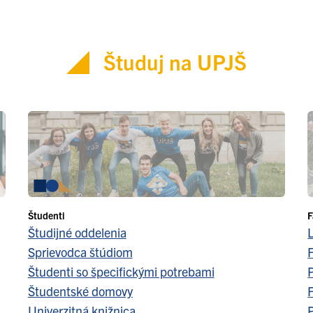
Študuj na UPJŠ
Študenti
F
Študijné oddelenia
Sprievodca štúdiom
F
Študenti so špecifickými potrebami
Študentské domovy
F
Univerzitná knižnica