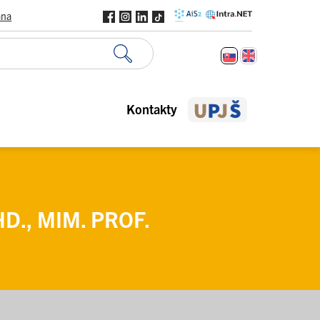
ana
Kontakty
D., MIM. PROF.