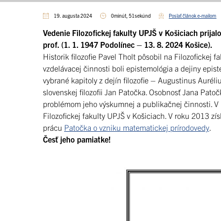
19. augusta 2024
0minút, 51sekúnd
Poslať článok e-mailom
Vedenie Filozofickej fakulty UPJŠ v Košiciach prij
prof. (1. 1. 1947 Podolínec – 13. 8. 2024 Košice).
Historik filozofie Pavel Tholt pôsobil na Filozofickej 
vzdelávacej činnosti boli epistemológia a dejiny episte
vybrané kapitoly z dejín filozofie – Augustinus Aurél
slovenskej filozofii Jan Patočka. Osobnosť Jana Pato
problémom jeho výskumnej a publikačnej činnosti. 
Filozofickej fakulty UPJŠ v Košiciach. V roku 2013 z
prácu
Patočka o vzniku matematickej prírodovedy
.
Česť jeho pamiatke!