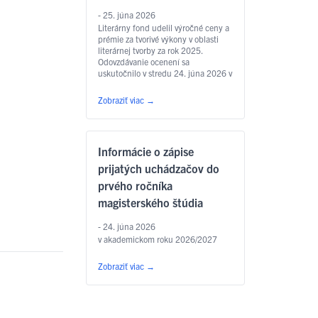
- 25. júna 2026
Literárny fond udelil výročné ceny a
prémie za tvorivé výkony v oblasti
literárnej tvorby za rok 2025.
Odovzdávanie ocenení sa
uskutočnilo v stredu 24. júna 2026 v
Zichyho paláci v Bratislave. Jedným
z laureátov je aj
Zobraziť viac
→
prodekan Filozofickej fakulty UPJŠ
v Košiciach prof. PhDr. Marián
Andričík, PhD., ktorý dostal Cenu
Jána Hollého za umelecký preklad
Informácie o zápise
v kategórii poézia, a to za prvý
slovenský preklad …
Čítať ďalej
prijatých uchádzačov do
prvého ročníka
magisterského štúdia
- 24. júna 2026
v akademickom roku 2026/2027
Zobraziť viac
→