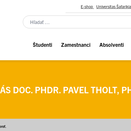
E-shop
Universitas Šafariki
Študenti
Zamestnanci
Absolventi
S DOC. PHDR. PAVEL THOLT, PH
prof.