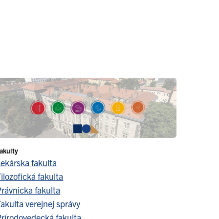
akulty
Lekárska fakulta
ilozofická fakulta
Právnicka fakulta
akulta verejnej správy
Prírodovedecká fakulta