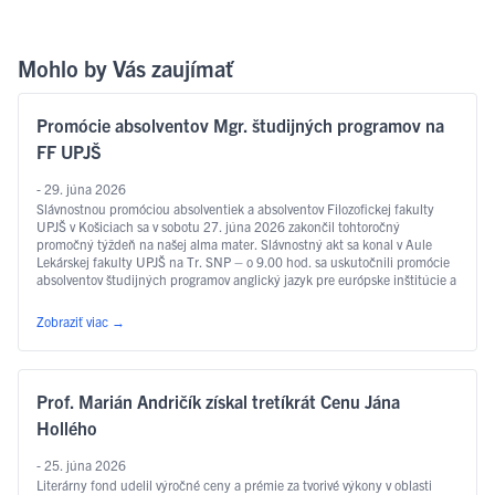
Mohlo by Vás zaujímať
Promócie absolventov Mgr. študijných programov na
FF UPJŠ
- 29. júna 2026
Slávnostnou promóciou absolventiek a absolventov Filozofickej fakulty
UPJŠ v Košiciach sa v sobotu 27. júna 2026 zakončil tohtoročný
promočný týždeň na našej alma mater. Slávnostný akt sa konal v Aule
Lekárskej fakulty UPJŠ na Tr. SNP – o 9.00 hod. sa uskutočnili promócie
absolventov študijných programov anglický jazyk pre európske inštitúcie a
ekonomiku, slovakisticko-mediálne štúdiá, filozofia, sociálna práca …
Čítať ďalej
Zobraziť viac
→
Prof. Marián Andričík získal tretíkrát Cenu Jána
Hollého
- 25. júna 2026
Literárny fond udelil výročné ceny a prémie za tvorivé výkony v oblasti