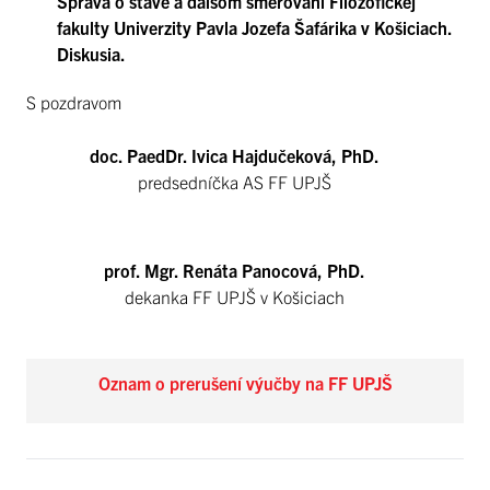
Správa o stave a ďalšom smerovaní Filozofickej
fakulty Univerzity Pavla Jozefa Šafárika v Košiciach.
Diskusia.
S pozdravom
doc. PaedDr. Ivica Hajdučeková, PhD.
predsedníčka AS FF UPJŠ
prof. Mgr. Renáta Panocová, PhD.
dekanka FF UPJŠ v Košiciach
Oznam o prerušení výučby na FF UPJŠ