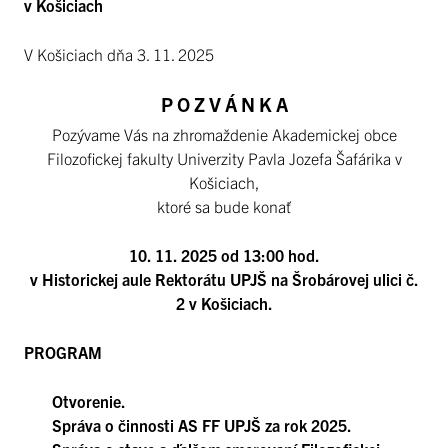
v Košiciach
V Košiciach dňa 3. 11. 2025
P O Z V Á N K A
Pozývame Vás na zhromaždenie Akademickej obce
Filozofickej fakulty Univerzity Pavla Jozefa Šafárika v
Košiciach,
ktoré sa bude konať
10. 11. 2025 od 13:00 hod.
v Historickej aule Rektorátu UPJŠ na Šrobárovej ulici č.
2 v Košiciach.
PROGRAM
Otvorenie.
Správa o činnosti AS FF UPJŠ za rok 2025.