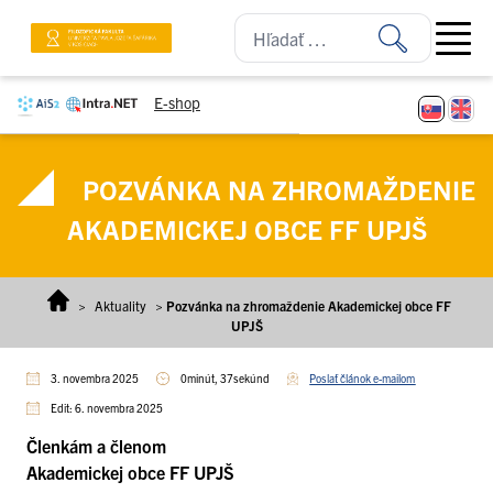
Prejsť na obsah
Open ma
E-shop
POZVÁNKA NA ZHROMAŽDENIE
AKADEMICKEJ OBCE FF UPJŠ
>
Aktuality
>
Pozvánka na zhromaždenie Akademickej obce FF
UPJŠ
3. novembra 2025
0minút, 37sekúnd
Poslať článok e-mailom
Edit: 6. novembra 2025
Členkám a členom
Akademickej obce FF UPJŠ