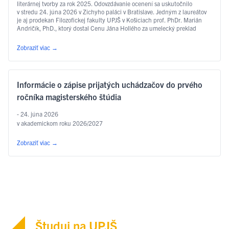
literárnej tvorby za rok 2025. Odovzdávanie ocenení sa uskutočnilo
v stredu 24. júna 2026 v Zichyho paláci v Bratislave. Jedným z laureátov
je aj prodekan Filozofickej fakulty UPJŠ v Košiciach prof. PhDr. Marián
Andričík, PhD., ktorý dostal Cenu Jána Hollého za umelecký preklad
v kategórii poézia, a to za prvý slovenský preklad …
Čítať ďalej
Zobraziť viac
→
Informácie o zápise prijatých uchádzačov do prvého
ročníka magisterského štúdia
- 24. júna 2026
v akademickom roku 2026/2027
Zobraziť viac
→
Študuj na UPJŠ