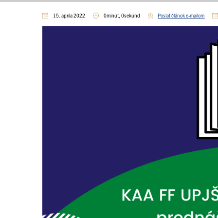
15. apríla 2022
0minút, 0sekúnd
Poslať článok e-mailom