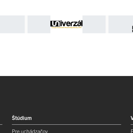
Štúdium
Pre uchádzačov