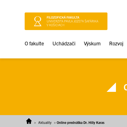
Prejsť na obsah
O fakulte
Uchádzači
Výskum
Rozvoj
O
>
Aktuality
>
Online prednáška Dr. Hilly Karas