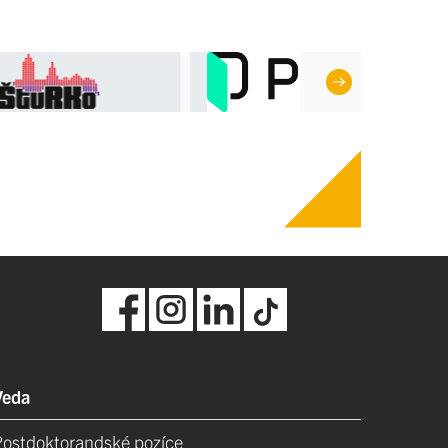
Veda
Postdoktorandské pozíce