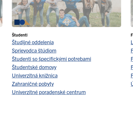
Študenti
F
Študijné oddelenia
Sprievodca štúdiom
F
Študenti so špecifickými potrebami
Študentské domovy
F
Univerzitná knižnica
Zahraničné pobyty
Ú
Univerzitné poradenské centrum