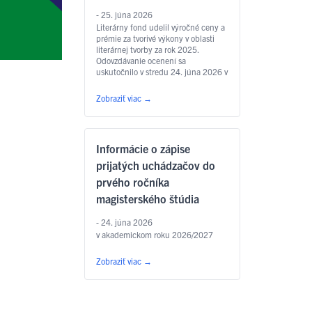
- 25. júna 2026
Literárny fond udelil výročné ceny a
prémie za tvorivé výkony v oblasti
literárnej tvorby za rok 2025.
Odovzdávanie ocenení sa
uskutočnilo v stredu 24. júna 2026 v
Zichyho paláci v Bratislave. Jedným
z laureátov je aj
Zobraziť viac
→
prodekan Filozofickej fakulty UPJŠ
v Košiciach prof. PhDr. Marián
Andričík, PhD., ktorý dostal Cenu
Jána Hollého za umelecký preklad
Informácie o zápise
v kategórii poézia, a to za prvý
slovenský preklad …
Čítať ďalej
prijatých uchádzačov do
prvého ročníka
magisterského štúdia
- 24. júna 2026
v akademickom roku 2026/2027
Zobraziť viac
→