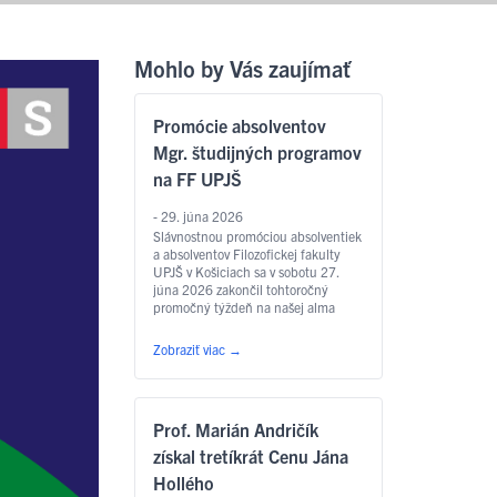
Mohlo by Vás zaujímať
Promócie absolventov
Mgr. študijných programov
na FF UPJŠ
- 29. júna 2026
Slávnostnou promóciou absolventiek
a absolventov Filozofickej fakulty
UPJŠ v Košiciach sa v sobotu 27.
júna 2026 zakončil tohtoročný
promočný týždeň na našej alma
mater. Slávnostný akt sa konal v
Aule Lekárskej fakulty UPJŠ na Tr.
Zobraziť viac
→
SNP – o 9.00 hod. sa uskutočnili
promócie absolventov študijných
programov anglický jazyk pre
európske inštitúcie a ekonomiku,
Prof. Marián Andričík
slovakisticko-mediálne štúdiá,
filozofia, sociálna práca …
Čítať
získal tretíkrát Cenu Jána
ďalej
Hollého