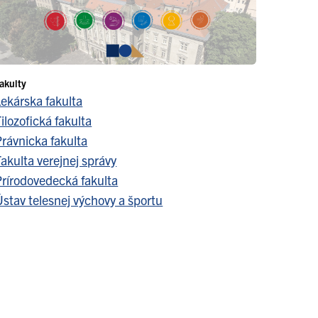
akulty
Lekárska fakulta
ilozofická fakulta
Právnicka fakulta
akulta verejnej správy
Prírodovedecká fakulta
stav telesnej výchovy a športu