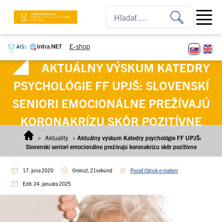
Prejsť na obsah
Open ma
E-shop
AKTUÁLNY VÝSKUM KATEDRY
PSYCHOLÓGIE FF UPJŠ: SLOVENSKÍ
SENIORI EMOCIONÁLNE PREŽÍVAJÚ
KORONAKRÍZU SKÔR POZITÍVNE
>
Aktuality
>
Aktuálny výskum Katedry psychológie FF UPJŠ:
Slovenskí seniori emocionálne prežívajú koronakrízu skôr pozitívne
17. júna 2020
0minút, 21sekúnd
Poslať článok e-mailom
Edit: 24. januára 2025