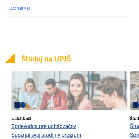
Zobraziť viac
→
Študuj na UPJŠ
Uchádzači
Štud
Sprievodca pre uchádzačov
Štu
Spoznaj svoj študijný program
Spr