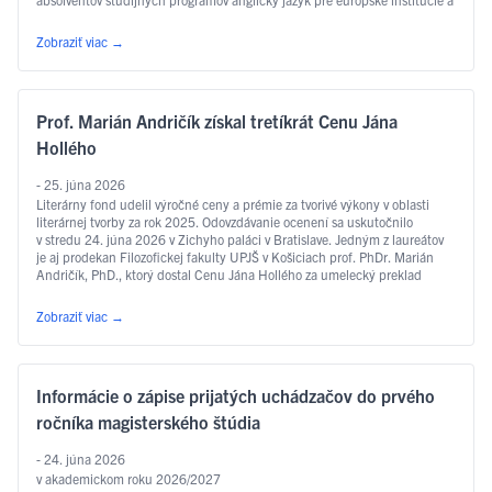
ekonomiku, slovakisticko-mediálne štúdiá, filozofia, sociálna práca …
Čítať ďalej
Zobraziť viac
→
Prof. Marián Andričík získal tretíkrát Cenu Jána
Hollého
- 25. júna 2026
Literárny fond udelil výročné ceny a prémie za tvorivé výkony v oblasti
literárnej tvorby za rok 2025. Odovzdávanie ocenení sa uskutočnilo
v stredu 24. júna 2026 v Zichyho paláci v Bratislave. Jedným z laureátov
je aj prodekan Filozofickej fakulty UPJŠ v Košiciach prof. PhDr. Marián
Andričík, PhD., ktorý dostal Cenu Jána Hollého za umelecký preklad
v kategórii poézia, a to za prvý slovenský preklad …
Čítať ďalej
Zobraziť viac
→
Informácie o zápise prijatých uchádzačov do prvého
ročníka magisterského štúdia
- 24. júna 2026
v akademickom roku 2026/2027