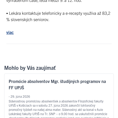
▪ Lekára kontaktuje telefonicky a e-recepty využíva až 83,2
% slovenských seniorov.
viac
Mohlo by Vás zaujímať
Promócie absolventov Mgr. študijných programov na
FF UPJŠ
- 29. júna 2026
Slávnostnou promóciou absolventiek a absolventov Filozofickej fakulty
UPJŠ v Košiciach sa v sobotu 27. júna 2026 zakončil tohtoročný
promočný týždeň na našej alma mater. Slávnostný akt sa konal v Aule
Lekárskej fakulty UPJŠ na Tr. SNP – o 9.00 hod. sa uskutočnili promócie
absolventov študijných programov anglický jazyk pre európske inštitúcie a