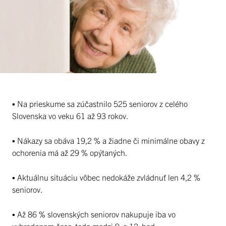
▪ Na prieskume sa zúčastnilo 525 seniorov z celého
Slovenska vo veku 61 až 93 rokov.
▪ Nákazy sa obáva 19,2 % a žiadne či minimálne obavy z
ochorenia má až 29 % opýtaných.
▪ Aktuálnu situáciu vôbec nedokáže zvládnuť len 4,2 %
seniorov.
▪ Až 86 % slovenských seniorov nakupuje iba vo
vyhradenom čase, teda medzi 9. a 12. hod.