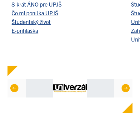
8-krát ÁNO pre UPJŠ
Štu
Čo mi ponúka UPJŠ
Štu
Študentský život
Uni
E-prihláška
Zah
Uni