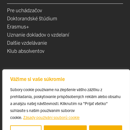
Pre uchádzačov
Doktorandské štúdium
Erasmus+
Uznanie dokladov o vzdelaní
Dalšie vzdelávanie
Klub absolventov
Veda
Vážime si vaše súkromie
Postdoktorandské pozíce
Súbory cookie používame na zlepšenie vášho zážitku z
Projekty
prehliadania, poskytovanie prispôsobených reklám alebo obsahu
Špičkové tímy
a analýzu našej návštevnosti. Kliknutím na "Prijať všetko"
TIP-UPJŠ
súhlasíte s naším používaním súborov
cookie.
Zásady používání souborů cookie
Vedecké parky
Evidencia publikačnej činnosti