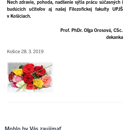
Nech zdravie, pohoda, nadšenie sýtia prácu súčasných i
budúcich učiteľov aj našej Filozofickej fakulty UPJŠ
v Košiciach.
Prof. PhDr. Oľga Orosová, CSc.
dekanka
Košice 28. 3. 2019
Mohlo by Vás zaujímať