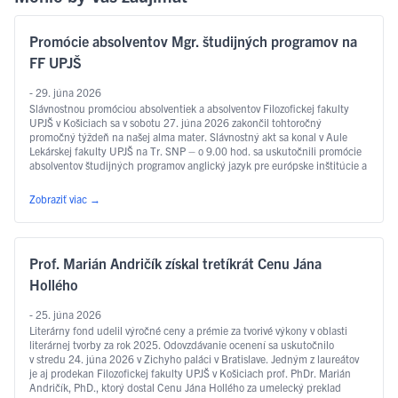
Promócie absolventov Mgr. študijných programov na
FF UPJŠ
- 29. júna 2026
Slávnostnou promóciou absolventiek a absolventov Filozofickej fakulty
UPJŠ v Košiciach sa v sobotu 27. júna 2026 zakončil tohtoročný
promočný týždeň na našej alma mater. Slávnostný akt sa konal v Aule
Lekárskej fakulty UPJŠ na Tr. SNP – o 9.00 hod. sa uskutočnili promócie
absolventov študijných programov anglický jazyk pre európske inštitúcie a
ekonomiku, slovakisticko-mediálne štúdiá, filozofia, sociálna práca …
Čítať ďalej
Zobraziť viac
→
Prof. Marián Andričík získal tretíkrát Cenu Jána
Hollého
- 25. júna 2026
Literárny fond udelil výročné ceny a prémie za tvorivé výkony v oblasti
literárnej tvorby za rok 2025. Odovzdávanie ocenení sa uskutočnilo
v stredu 24. júna 2026 v Zichyho paláci v Bratislave. Jedným z laureátov
je aj prodekan Filozofickej fakulty UPJŠ v Košiciach prof. PhDr. Marián
Andričík, PhD., ktorý dostal Cenu Jána Hollého za umelecký preklad