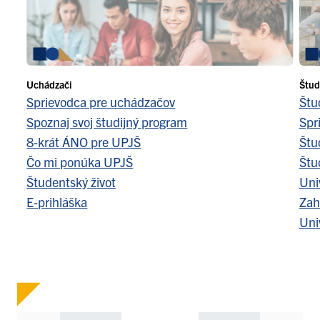
Uchádzači
Štud
Sprievodca pre uchádzačov
Štu
Spoznaj svoj študijný program
Spr
8-krát ÁNO pre UPJŠ
Štu
Čo mi ponúka UPJŠ
Štu
Študentský život
Uni
E-prihláška
Zah
Uni