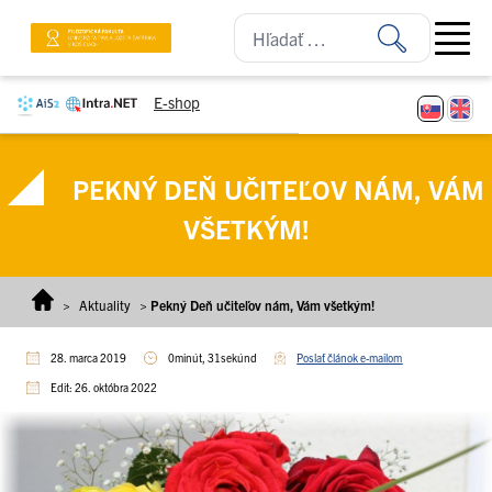
Prejsť na obsah
Open ma
E-shop
PEKNÝ DEŇ UČITEĽOV NÁM, VÁM
VŠETKÝM!
>
Aktuality
>
Pekný Deň učiteľov nám, Vám všetkým!
28. marca 2019
0minút, 31sekúnd
Poslať článok e-mailom
Edit: 26. októbra 2022