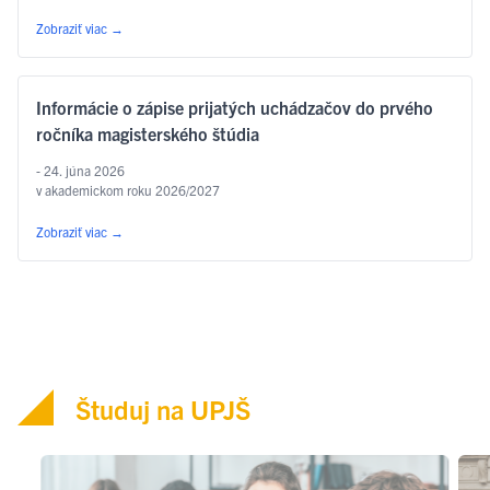
v kategórii poézia, a to za prvý slovenský preklad …
Čítať ďalej
Zobraziť viac
→
Informácie o zápise prijatých uchádzačov do prvého
ročníka magisterského štúdia
- 24. júna 2026
v akademickom roku 2026/2027
Zobraziť viac
→
Študuj na UPJŠ