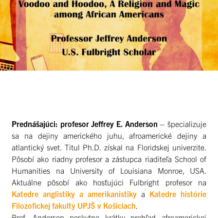
Prednášajúci: profesor Jeffrey E. Anderson
– špecializuje
sa na dejiny amerického juhu, afroamerické dejiny a
atlantický svet. Titul Ph.D. získal na Floridskej univerzite.
Pôsobí ako riadny profesor a zástupca riaditeľa School of
Humanities na University of Louisiana Monroe, USA.
Aktuálne pôsobí ako hosťujúci Fulbright profesor na
Katedre anglistiky a amerikanistiky
a
Katedre histórie
Filozofickej fakulty UPJŠ v Košiciach
.
Prof. Anderson poskytne krátky prehľad afroamerickej