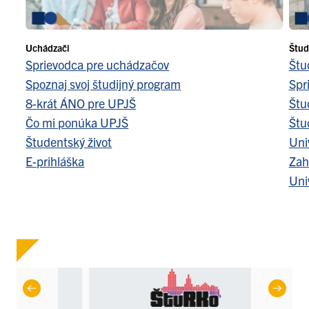
Uchádzači
Štud
Sprievodca pre uchádzačov
Štu
Spoznaj svoj študijný program
Spr
8-krát ÁNO pre UPJŠ
Štu
Čo mi ponúka UPJŠ
Štu
Študentský život
Uni
E-prihláška
Zah
Uni