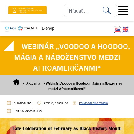
Prejsť na obsah
Open ma
E-shop
WEBINÁR „VOODOO A HOODOO,
MÁGIA A NÁBOŽENSTVO MEDZI
AFROAMERIČANMI“
>
Aktuality
>
Webinár „Voodoo a Hoodoo, mágia a náboženstvo
medzi Afroameričanmi“
5. marca 2022
0minút, 45sekúnd
Poslať článok e-mailom
Edit: 26. októbra 2022