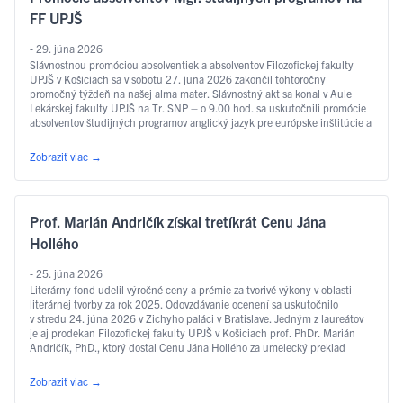
FF UPJŠ
- 29. júna 2026
Slávnostnou promóciou absolventiek a absolventov Filozofickej fakulty
UPJŠ v Košiciach sa v sobotu 27. júna 2026 zakončil tohtoročný
promočný týždeň na našej alma mater. Slávnostný akt sa konal v Aule
Lekárskej fakulty UPJŠ na Tr. SNP – o 9.00 hod. sa uskutočnili promócie
absolventov študijných programov anglický jazyk pre európske inštitúcie a
ekonomiku, slovakisticko-mediálne štúdiá, filozofia, sociálna práca …
Čítať ďalej
Zobraziť viac
→
Prof. Marián Andričík získal tretíkrát Cenu Jána
Hollého
- 25. júna 2026
Literárny fond udelil výročné ceny a prémie za tvorivé výkony v oblasti
literárnej tvorby za rok 2025. Odovzdávanie ocenení sa uskutočnilo
v stredu 24. júna 2026 v Zichyho paláci v Bratislave. Jedným z laureátov
je aj prodekan Filozofickej fakulty UPJŠ v Košiciach prof. PhDr. Marián
Andričík, PhD., ktorý dostal Cenu Jána Hollého za umelecký preklad
v kategórii poézia, a to za prvý slovenský preklad …
Čítať ďalej
Zobraziť viac
→