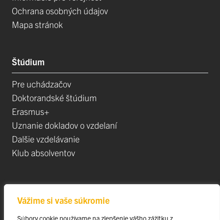
Ochrana osobných údajov
Mapa stránok
Štúdium
Pre uchádzačov
Doktorandské štúdium
Erasmus+
Uznanie dokladov o vzdelaní
Dalšie vzdelávanie
Klub absolventov
Veda
Vážime si vaše súkromie
Postdoktorandské pozíce
Súbory cookie používame na zlepšenie vášho zážitku z