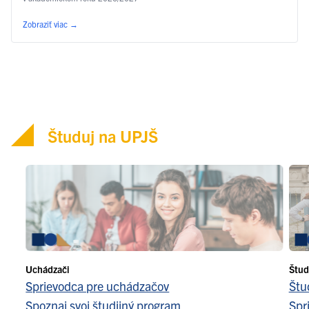
Zobraziť viac
→
Študuj na UPJŠ
Uchádzači
Štud
Sprievodca pre uchádzačov
Štu
Spoznaj svoj študijný program
Spr