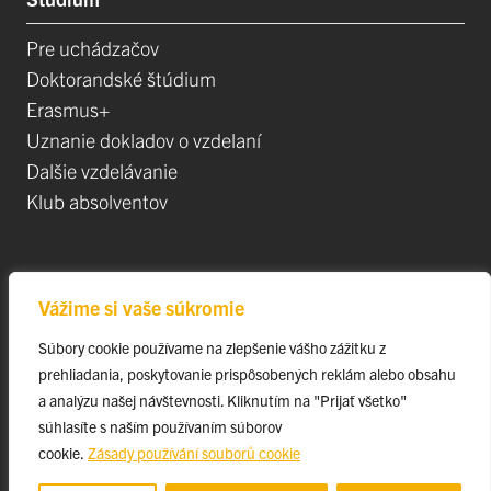
Pre uchádzačov
Doktorandské štúdium
Erasmus+
Uznanie dokladov o vzdelaní
Dalšie vzdelávanie
Klub absolventov
Veda
Vážime si vaše súkromie
Postdoktorandské pozíce
Súbory cookie používame na zlepšenie vášho zážitku z
Projekty
prehliadania, poskytovanie prispôsobených reklám alebo obsahu
Špičkové tímy
a analýzu našej návštevnosti. Kliknutím na "Prijať všetko"
TIP-UPJŠ
súhlasíte s naším používaním súborov
cookie.
Zásady používání souborů cookie
Vedecké parky
Evidencia publikačnej činnosti