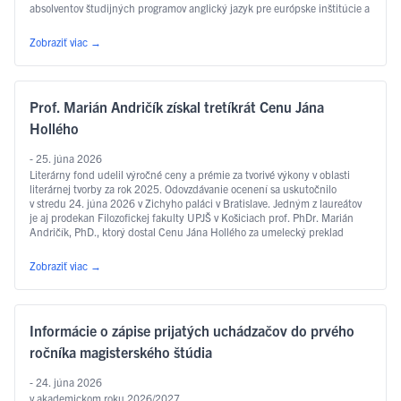
absolventov študijných programov anglický jazyk pre európske inštitúcie a
ekonomiku, slovakisticko-mediálne štúdiá, filozofia, sociálna práca …
Čítať ďalej
Zobraziť viac
→
Prof. Marián Andričík získal tretíkrát Cenu Jána
Hollého
- 25. júna 2026
Literárny fond udelil výročné ceny a prémie za tvorivé výkony v oblasti
literárnej tvorby za rok 2025. Odovzdávanie ocenení sa uskutočnilo
v stredu 24. júna 2026 v Zichyho paláci v Bratislave. Jedným z laureátov
je aj prodekan Filozofickej fakulty UPJŠ v Košiciach prof. PhDr. Marián
Andričík, PhD., ktorý dostal Cenu Jána Hollého za umelecký preklad
v kategórii poézia, a to za prvý slovenský preklad …
Čítať ďalej
Zobraziť viac
→
Informácie o zápise prijatých uchádzačov do prvého
ročníka magisterského štúdia
- 24. júna 2026
v akademickom roku 2026/2027