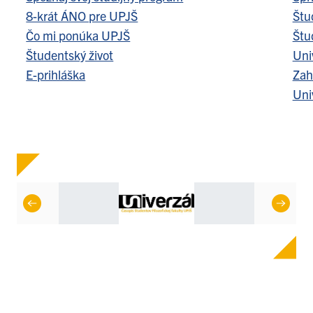
8-krát ÁNO pre UPJŠ
Štu
Čo mi ponúka UPJŠ
Štu
Študentský život
Uni
E-prihláška
Zah
Uni